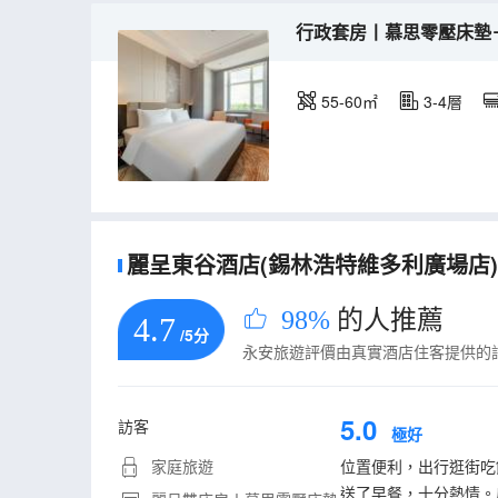
行政套房丨慕思零壓床墊
55-60㎡
3-4層
麗呈東谷酒店(錫林浩特維多利廣場店)的
98%
的人推薦
4.7
/5分
永安旅遊評價由真實酒店住客提供的
5.0
訪客
極好
家庭旅遊
位置便利，出行逛街吃
送了早餐，十分熱情。