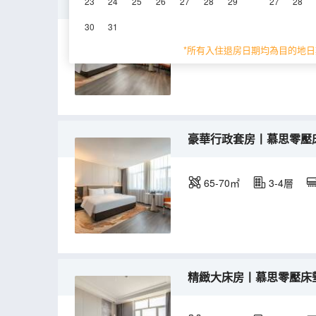
麗呈大床房丨慕思零壓床
23
24
25
26
27
28
29
27
28
30
31
40-45㎡
3-4層
*所有入住退房日期均為目的地日
豪華行政套房丨慕思零壓
65-70㎡
3-4層
精緻大床房丨慕思零壓床