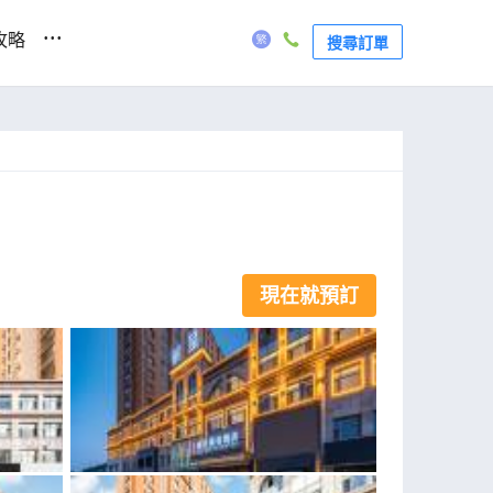
...
攻略
搜尋訂單
現在就預訂