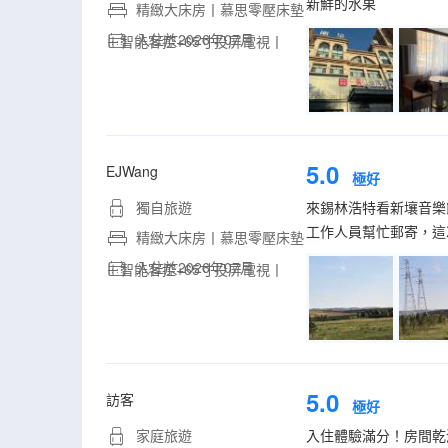
新鮮的水果
精緻大床房丨慕思零壓床墊
入住於2026年07月
＋智能客控+65寸投屏電視丨
5.0
EJWang
極好
獨自旅遊
來錫林浩特看新壤音樂
工作人員幫忙郵寄，這
精緻大床房丨慕思零壓床墊
入住於2026年07月
＋智能客控+65寸投屏電視丨
5.0
訪客
極好
家庭旅遊
入住體驗滿分！房間乾