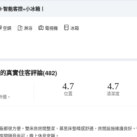
＋智能客控+小冰箱丨
空調
淋浴
電視機
冰箱
真實住客評論(482)
4.7
4.7
位置
清潔度
評價。
飯都很方便。雙床房房間整潔，慕思床墊睡感舒適，房間設施維護良好。
房間隔音尚可，晚上休息安靜。