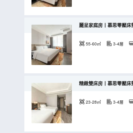
麗呈家庭房丨慕思零壓床
55-60㎡
3-4層
精緻雙床房丨慕思零壓床
23-28㎡
3-4層