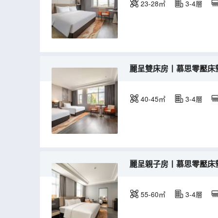
23-28㎡
3-4層
麗呈雙床房丨慕思零壓床
40-45㎡
3-4層
麗呈親子房丨慕思零壓床
55-60㎡
3-4層