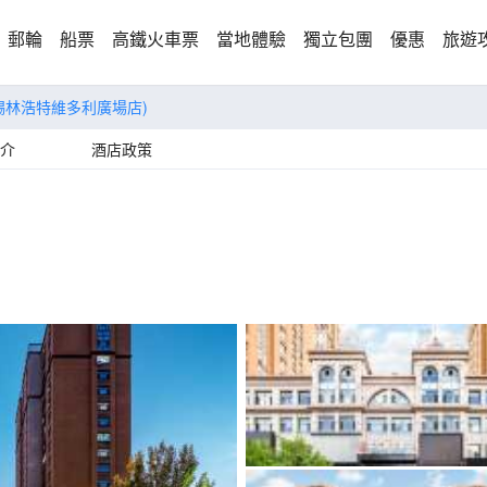
郵輪
船票
高鐵火車票
當地體驗
獨立包團
優惠
旅遊
錫林浩特維多利廣場店)
介
酒店政策