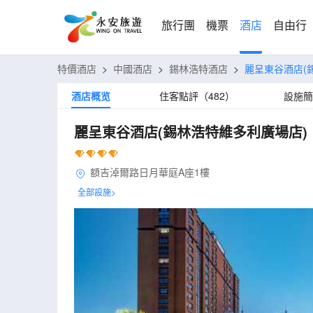
旅行團
機票
酒店
自由行
特價酒店
>
中國酒店
>
錫林浩特酒店
>
麗呈東谷酒店(
酒店概览
住客點評（482）
設施簡
麗呈東谷酒店(錫林浩特維多利廣場店)
額吉淖爾路日月華庭A座1樓
全部設施>