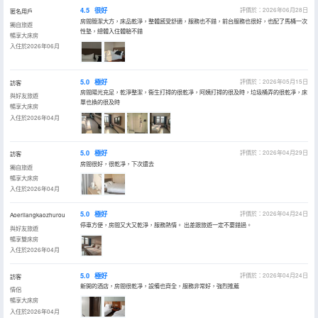
4.5
很好
評價於：2026年06月28日
匿名用戶
房間簡潔大方，床品乾淨，整體感受舒適，服務也不錯，前台服務也很好，也配了馬桶一次
獨自旅遊
性墊，總體入住體驗不錯
暢享大床房
入住於2026年06月
5.0
極好
評價於：2026年05月15日
訪客
房間陽光充足，乾淨整潔，衞生打掃的很乾凈，阿姨打掃的很及時，垃圾桶弄的很乾凈，床
與好友旅遊
單也換的很及時
暢享大床房
入住於2026年04月
5.0
極好
評價於：2026年04月29日
訪客
房間很好，很乾凈，下次還去
獨自旅遊
暢享大床房
入住於2026年04月
5.0
極好
評價於：2026年04月24日
Aoerliangkaozhurou
停車方便，房間又大又乾淨，服務熱情。 出差跟旅遊一定不要錯過。
與好友旅遊
暢享雙床房
入住於2026年04月
5.0
極好
評價於：2026年04月24日
訪客
新開的酒店，房間很乾凈，設備也齊全，服務非常好，強烈推薦
情侶
暢享大床房
入住於2026年04月