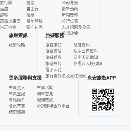
旅行團
機票
公司背景
酒店
自由行
最新動向
郵輪
船票
新聞發佈
高鐵火車票
當地體驗
分行位置
港玩港食
獨立包團
人才招聘及發展
私隱政策
旅遊資訊
旅遊服務
旅遊攻略
旅客須知
航班資料
旅遊保險
航空公司資料
旅遊禮券
惡劣天氣通知
旅遊短片
簽證及入境須知
電子印花
旅行團報名及責任細則
更多服務與支援
永安旅遊APP
會員登入
會員活動
會員登記
顧客意見
會籍簡介
服務查詢
會員有賞
分銷夥伴合作平台
精選優惠