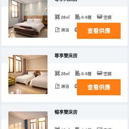
28㎡
6-9層
空調
查看供應
淋浴
電視機
尊享雙床房
28㎡
6-9層
空調
查看供應
淋浴
電視機
暢享雙床房