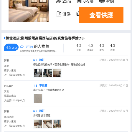
25㎡
6-9層
空調
查看供應
淋浴
電視機
錦億酒店(鄭州滎陽高鐵西站店)的真實住客評論(18)
4.5
4.6
4.5
4.5
94%
的人推薦
4.5
/5分
位置
清潔度
服務
設施
永安旅遊評價由真實酒店住客提供的評價。
5.0
極好
評價於：2026年07月28日
訪客
衞生打掃的很乾凈，環境也挺好的，服務態度也好
其他
暢享大床房
入住於2026年07月
1.3
不推薦
評價於：2026年07月13日
匿名用戶
床上有蟲子，頭髮也隨處可見
其他
暢享大床房
入住於2026年07月
5.0
極好
評價於：2026年07月10日
訪客
非常好 非常滿意
商務旅客
暢享大床房
入住於2026年07月