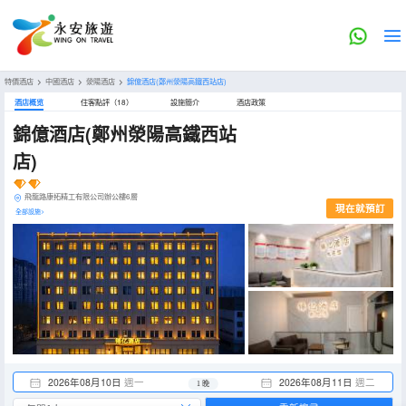
特價酒店
>
中國酒店
>
滎陽酒店
>
錦億酒店(鄭州滎陽高鐵西站店)
酒店概览
住客點評（18）
設施簡介
酒店政策
錦億酒店(鄭州滎陽高鐵西站
店)
飛龍路康拓精工有限公司辦公樓6層
現在就預訂
全部設施>
2026年08月10日
週一
2026年08月11日
週二
1 晚