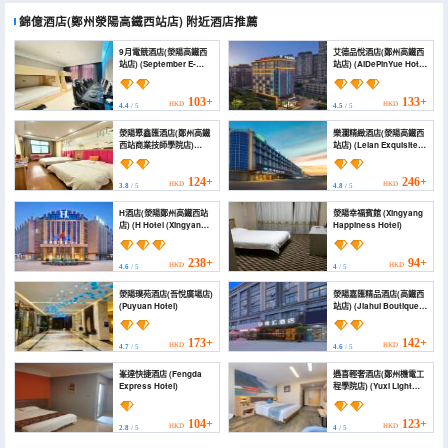
錦億酒店(鄭州滎陽高鐵西站店)
附近酒店推薦
9月電競酒店(滎陽高鐵西
艾德品悅酒店(鄭州高鐵西
站店) (September E-
站店) (AiDePinYue Hotel
sports Hotel (Fuyang
(Zhengzhou High-
West High-speed
speed Railway West
Railway Station))
Station))
103+
133+
HKD
HKD
4.4
/ 5
4.5
/ 5
滎陽聚鑫匯酒店(鄭州高鐵
樂瀾精緻酒店(滎陽高鐵西
西站商業技師學院店)
站店) (Lelan Exquisite
(Juxinhui Hotel)
Hotel (Xingyang High
speed Railway West
Station Branch))
124+
246+
HKD
HKD
3.8
/ 5
4.8
/ 5
H酒店(滎陽鄭州高鐵西站
滎陽幸福賓館 (Xingyang
店) (H Hotel (Xingyang
Happiness Hotel)
Zhengzhou High-speed
West Station))
238+
94+
HKD
HKD
4.6
/ 5
4
/ 5
滎陽璞苑酒店(吾悅廣場店)
滎陽嘉匯精品酒店(高鐵西
(Puyuan Hotel)
站店) (Jiahui Boutique
Hotel)
173+
142+
HKD
HKD
4.7
/ 5
4.6
/ 5
峯達快捷酒店 (Fengda
遇喜輕奢酒店(鄭州機電工
Express Hotel)
程學院店) (Yuxi Light
Luxury hotel)
104+
123+
HKD
HKD
2.8
/ 5
4
/ 5