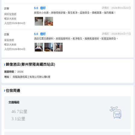
5.0
極好
評價於：2026年04月23日
訪客
房間大小合適，床睡得很舒服，衞生乾淨，設施齊全，價格實惠，強烈推薦！
與好友旅遊
暢享大床房
入住於2026年04月
5.0
極好
評價於：2026年04月17日
訪客
酒店位置交通便利，房間寬敞明亮，乾淨衞生，服務態度很好，配套設施齊全。
家庭旅遊
暢享大床房
入住於2026年04月
錦億酒店(鄭州滎陽高鐵西站店)
開業時間：
2026
地址：
飛龍路康拓精工有限公司辦公樓6層
住宿周邊
交通樞紐
46.7公里
3.1公里