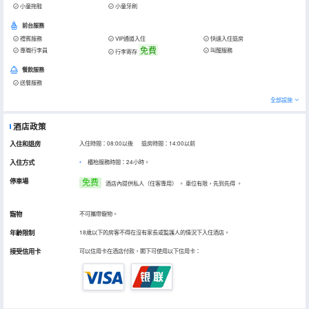
小童拖鞋
小童牙刷
前台服務
禮賓服務
VIP通道入住
快速入住退房
免費
專職行李員
叫醒服務
行李寄存
餐飲服務
送餐服務
全部設施
酒店政策
入住和退房
入住時間：08:00以後 退房時間：14:00以前
入住方式
櫃枱服務時間：24小時。
停車場
免费
酒店內提供私人（住客專用）
。
車位有限，先到先得
。
寵物
不可攜帶寵物。
年齡限制
18歲以下的房客不得在沒有家長或監護人的情況下入住酒店。
接受信用卡
可以信用卡在酒店付款，閣下可使用以下信用卡：