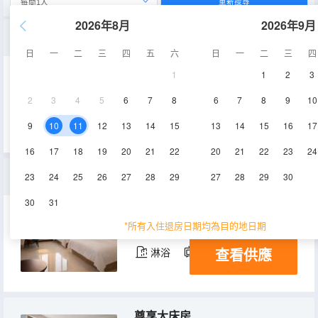
重新搜尋
2026年8月
2026年9月
暢享大床房
日
一
二
三
四
五
六
日
一
二
三
四
1
1
2
3
25㎡
6-9層
空調
2
3
4
5
6
7
8
6
7
8
9
10
查看供應
淋浴
電視機
9
10
11
12
13
14
15
13
14
15
16
17
16
17
18
19
20
21
22
20
21
22
23
24
優享親子房
23
24
25
26
27
28
29
27
28
29
30
30
31
28㎡
6-9層
空調
*所有入住退房日期均為目的地日期
查看供應
淋浴
電視機
尊享大床房