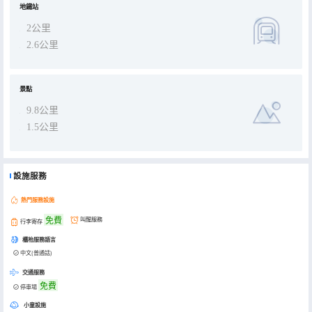
地鐵站
2公里
2.6公里
景點
9.8公里
1.5公里
設施服務
熱門服務設施
免費
叫醒服務
行李寄存
櫃枱服務語言
中文(普通話)
交通服務
免費
停車場
小童設施