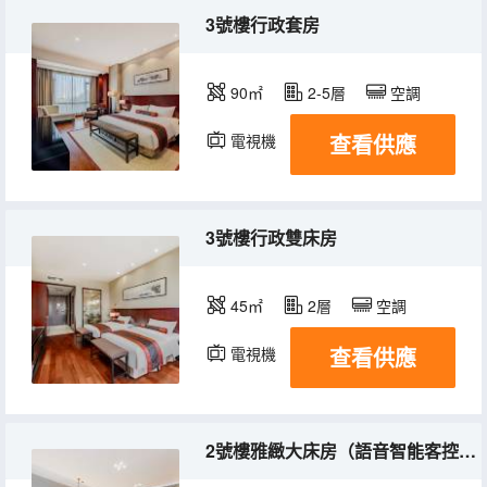
3號樓行政套房
90㎡
2-5層
空調
查看供應
電視機
冰箱
3號樓行政雙床房
45㎡
2層
空調
查看供應
電視機
冰箱
2號樓雅緻大床房（語音智能客控+輕智能馬桶）