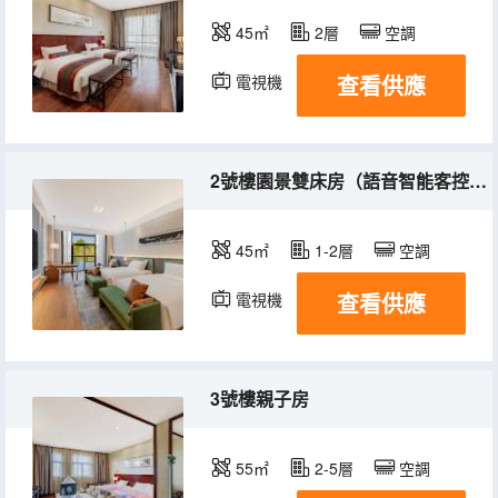
45㎡
2層
空調
查看供應
電視機
2號樓園景雙床房（語音智能客控+75寸投屏電視）
45㎡
1-2層
空調
查看供應
電視機
3號樓親子房
55㎡
2-5層
空調