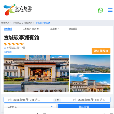
特價酒店
>
中國酒店
>
宣城酒店
>
宣城敬亭湖賓館
酒店概览
住客點評（3050）
設施簡介
酒店政策
宣城敬亭湖賓館
水陽江北大道278號
現在就預訂
全部設施>
2026年08月12日
週三
2026年08月13日
週四
1 晚
重新搜尋