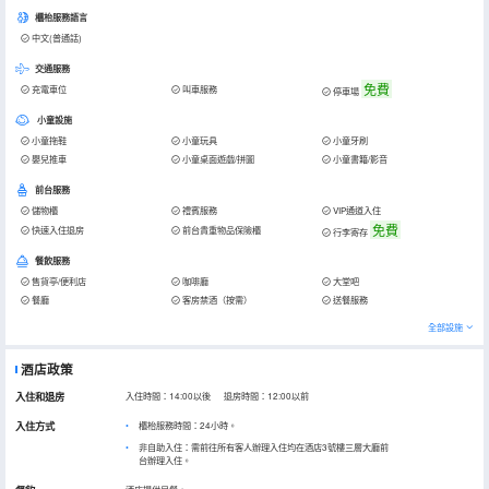
櫃枱服務語言
中文(普通話)
交通服務
免費
充電車位
叫車服務
停車場
小童設施
小童拖鞋
小童玩具
小童牙刷
嬰兒推車
小童桌面遊戲/拼圖
小童書籍/影音
前台服務
儲物櫃
禮賓服務
VIP通道入住
免費
快速入住退房
前台貴重物品保險櫃
行李寄存
餐飲服務
售貨亭/便利店
咖啡廳
大堂吧
餐廳
客房禁酒（按需）
送餐服務
全部設施
酒店政策
入住和退房
入住時間：14:00以後 退房時間：12:00以前
入住方式
櫃枱服務時間：24小時。
非自助入住：需前往所有客人辦理入住均在酒店3號樓三層大廳前
台辦理入住。