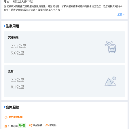
地址：
水陽江北大道278號
宣城敬亭湖賓館由安徽農墾集團投資建設，是宣城地區一家按高星級標準打造的商務會議型酒店，酒店總投資3億多人
民幣，總建築面積5萬餘平方米，營業面積4萬多平方米。
賓館設有客房、餐飲等休閒娛樂配套設施，恢弘大氣，是宣城地區單體規模大型的高端酒店。賓館擁有豪華客房，3個
展開
豪華宴會廳並配有超大LED高清顯示屏，其中通和廳為無柱式1400平方米，可同時接待80桌。是您住宿、宴請、會議
的理想選擇。
住宿周邊
交通樞紐
27.1公里
5.6公里
景點
2.2公里
8.1公里
設施服務
熱門服務設施
免費
叫醒服務
咖啡廳
行李寄存