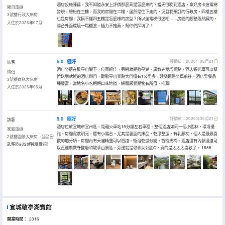
酒店設施陳舊，我不知道永安上評價那麼高是怎麼來的？當天很晚到酒店，拿好房卡進電梯
獨自旅遊
發現，總枱在三樓，而我的房間在二樓，居然是往下走的，況且我預訂的行政房，四樓五樓
3號樓行政大床房
也是房間，我搞不懂四五樓是怎麼樣的房型？所以坐電梯很迷糊……房間的腳墊既然臟的，
入住於2026年07月
陽台外面環境一塌糊塗，極力不推薦，幫你們踩坑了！
5.0
極好
評價於：2026年06月21日
訪客
酒店坐落在敬亭山腳下，位置絕佳，旁邊就是敬亭湖、廣教寺雙塔景點，酒店觀光車可以幫
情侶
忙送到就近的酒店側門，離敬亭山景點大門還有1公里多，建議還是坐車前往。酒店早餐品
3號樓商務大床房
種豐富，當地名小吃粑粑口味地道，總體感覺是物有所值，推薦!
入住於2026年06月
5.0
極好
評價於：2026年06月21日
訪客
酒店位於宣城市宣州區，距離火車站15分鐘左右車程。整個酒店如同一個小園林，環境優
家庭旅遊
雅。房間寬敞明亮，還有小陽台。尤其是裏面的床品，乾淨整潔，有乳膠枕，個人是最最喜
2號樓園景大床房（語音智
歡的加分項。房間內有天貓精靈可以智控。衞浴乾濕分開，智能馬桶。酒店還有內部通道可
能客控+75寸投屏電視）
入住於2026年06月
以直達廣教寺雙塔和敬亭山景區。旁邊就是敬亭湖公園Q，真的是太太太喜歡了。 1888
宣城敬亭湖賓館
開業時間：
2016