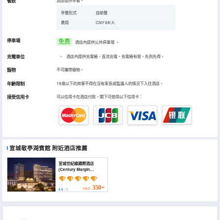
餐飲
酒店提供早餐。
早餐形式
自助餐
費用
CNY 68/人
停車場
免费
酒店內提供公共停車場
。
充電車位
•
酒店內提供充電樁，直流充電。充電樁有限，先到先得。
寵物
不可攜帶寵物。
年齡限制
18歲以下的房客不得在沒有家長或監護人的情況下入住酒店。
接受信用卡
可以信用卡在酒店付款，閣下可使用以下信用卡：
宣城敬亭湖賓館
附近酒店推薦
宣城世紀緣國際酒店
(Century Margin
International Hotel)
350+
HKD
4.6
/ 5