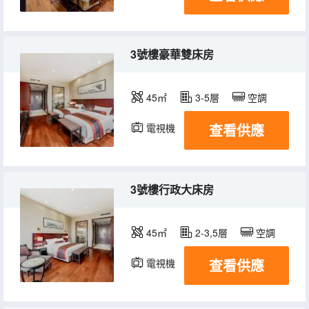
3號樓豪華雙床房
45㎡
3-5層
空調
查看供應
電視機
冰箱
3號樓行政大床房
45㎡
2-3,5層
空調
查看供應
電視機
冰箱