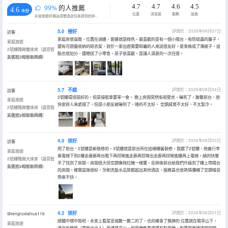
4.7
4.7
4.6
4.5
99%
的人推薦
4.6
/5分
位置
清潔度
服務
設施
永安旅遊評價由真實酒店住客提供的評價。
5.0
極好
評價於：2026年08月07日
訪客
家庭房很寬敞，位置在湖邊，窗邊就是綠色。最喜歡的是有一個小陽台，有防蚊蟲的簾子，
家庭旅遊
還有可摺疊收納的晾衣架，對於一家出遊需要晾曬的人來説很友好。夏季換成了薄被子，這
2號樓雅緻雙床房（語音智
點也很加分，還贈送了小零食，孩子很喜歡。是讓人滿意的一次住宿。
能客控+輕智能馬桶）
入住於2026年08月
3.7
不錯
評價於：2026年08月04日
訪客
2號樓環境挺好的，但是接駁車要等一會。 晚上房間突然有衹壁虎，嚇死了，聯繫前台，很
家庭旅遊
快安排人來處理了。但是小朋友被嚇到了，睡的不太好。 空調感覺不太好，不太製冷。
2號樓雅緻雙床房（語音智
能客控+輕智能馬桶）
入住於2026年08月
4.0
很好
評價於：2026年08月03日
訪客
問了前台，2號樓是新裝修的，3號樓就是前台所在這棟樓舊裝修。我選了2號樓，拖着行李
家庭旅遊
乘電梯下到2樓走連廊再台階下再拐彎進走廊再拐彎出走廊再拐彎進樓再上電梯，繞的快暈
2號樓雅緻大床房（語音智
乎了找到了房間。房間很大但空調像拖拉機一樣響，反映後前台給我們升級到了樓上帶陽台
能客控+輕智能馬桶）
入住於2026年07月
的房間。確實設施很好，牙刷洗髮水品質都超出其他酒店，服務員也很熱情彌補了空調噪音
帶來不快。
4.2
很好
評價於：2026年08月01日
Shengruxiahua116
總體中規中矩吧，永安上看是宣城數一數二的了，也的確拿了獎牌的 位置就在敬亭山下，
家庭旅遊
酒店有條路（需刷卡出入）直通敬亭山，但距離售票處還有點距離，如果開車建議開到門