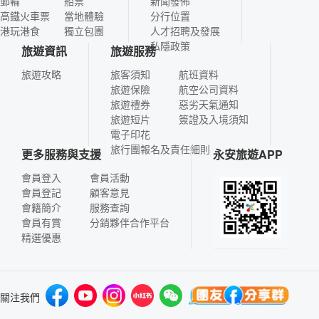
郵輪
船票
新聞發佈
高鐵火車票
當地體驗
分行位置
港玩港食
獨立包團
人才招聘及發展
私隱政策
旅遊資訊
旅遊服務
旅遊攻略
旅客須知
航班資料
旅遊保險
航空公司資料
旅遊禮券
惡劣天氣通知
旅遊短片
簽證及入境須知
電子印花
旅行團報名及責任細則
更多服務與支援
永安旅遊APP
會員登入
會員活動
會員登記
顧客意見
會籍簡介
服務查詢
會員有賞
分銷夥伴合作平台
精選優惠
關注我們