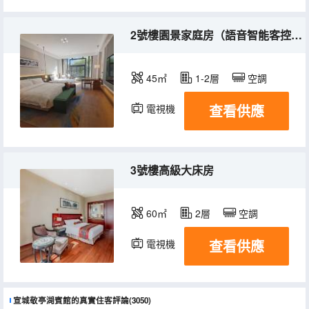
2號樓園景家庭房（語音智能客控+75寸投屏電視）
45㎡
1-2層
空調
查看供應
電視機
3號樓高級大床房
60㎡
2層
空調
查看供應
電視機
冰箱
宣城敬亭湖賓館的真實住客評論(3050)