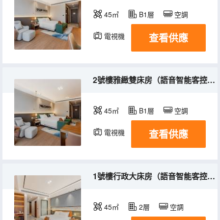
45㎡
B1層
空調
查看供應
電視機
2號樓雅緻雙床房（語音智能客控+輕智能馬桶）
45㎡
B1層
空調
查看供應
電視機
1號樓行政大床房（語音智能客控+75寸投屏電視）
45㎡
2層
空調