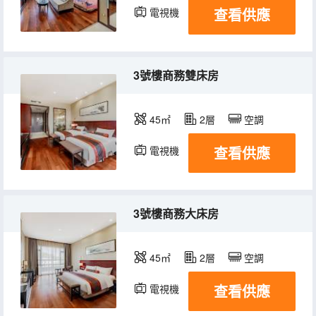
查看供應
電視機
冰箱
3號樓商務雙床房
45㎡
2層
空調
查看供應
電視機
冰箱
3號樓商務大床房
45㎡
2層
空調
查看供應
電視機
冰箱