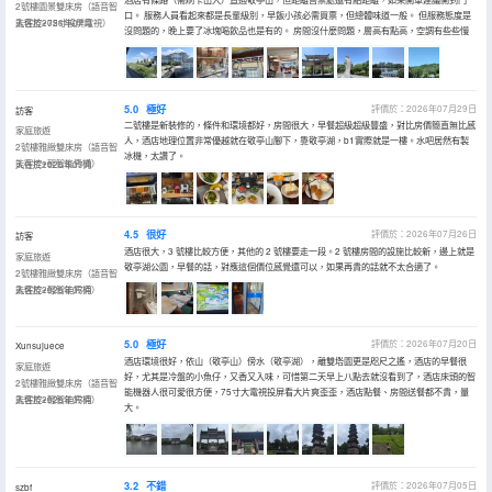
2號樓園景雙床房（語音智
口。 服務人員看起來都是長輩級別，早飯小孩必需買票，但總體味道一般。 但服務態度是
能客控+75寸投屏電視）
入住於2026年07月
沒問題的，晚上要了冰塊喝飲品也是有的。 房間沒什麼問題，層高有點高，空調有些些慢
5.0
極好
評價於：2026年07月29日
訪客
二號樓是新裝修的，條件和環境都好，房間很大，早餐超級超級豐盛，對比房價簡直無比感
家庭旅遊
人，酒店地理位置非常優越就在敬亭山腳下，靠敬亭湖，b1實際就是一樓。水吧居然有製
2號樓雅緻雙床房（語音智
冰機，太讚了。
能客控+輕智能馬桶）
入住於2026年07月
4.5
很好
評價於：2026年07月26日
訪客
酒店很大，3 號樓比較方便，其他的 2 號樓要走一段。2 號樓房間的設施比較新，邊上就是
家庭旅遊
敬亭湖公園，早餐的話，對應這個價位感覺還可以，如果再貴的話就不太合適了。
2號樓雅緻雙床房（語音智
能客控+輕智能馬桶）
入住於2026年07月
5.0
極好
評價於：2026年07月20日
Xunsujuece
酒店環境很好，依山（敬亭山）傍水（敬亭湖），離雙塔園更是咫尺之遙，酒店的早餐很
家庭旅遊
好，尤其是冷盤的小魚仔，又香又入味，可惜第二天早上八點去就沒看到了，酒店床頭的智
2號樓雅緻雙床房（語音智
能機器人很可愛很方便，75寸大電視投屏看大片爽歪歪，酒店點餐、房間送餐都不貴，量
能客控+輕智能馬桶）
入住於2026年07月
大。
3.2
不錯
評價於：2026年07月05日
szbf