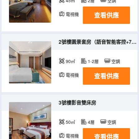
45㎡
2層
空調
查看供應
電視機
2號樓園景套房（語音智能客控+75寸投屏電視）
90㎡
1-2層
空調
查看供應
電視機
冰箱
3號樓影音雙床房
50㎡
4層
空調
查看供應
電視機