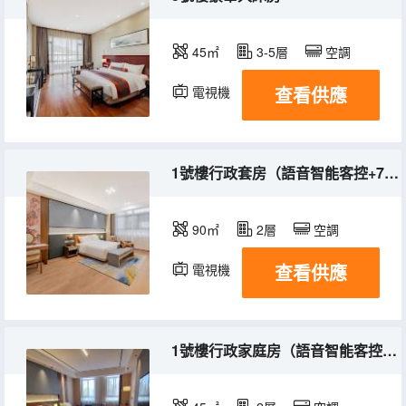
45㎡
3-5層
空調
查看供應
電視機
冰箱
1號樓行政套房（語音智能客控+75寸投屏電視）
90㎡
2層
空調
查看供應
電視機
1號樓行政家庭房（語音智能客控+75寸投屏電視）