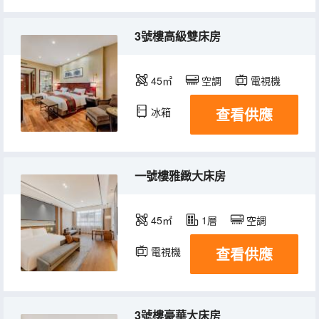
3號樓高級雙床房
45㎡
空調
電視機
查看供應
冰箱
一號樓雅緻大床房
45㎡
1層
空調
查看供應
電視機
3號樓豪華大床房