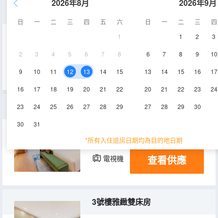
2026年8月
2026年9月
3號樓家庭房
日
一
二
三
四
五
六
日
一
二
三
四
1
1
2
3
45㎡
3-4層
空調
2
3
4
5
6
7
8
6
7
8
9
10
查看供應
電視機
9
10
11
12
13
14
15
13
14
15
16
17
16
17
18
19
20
21
22
20
21
22
23
24
2號樓園景大床房（語音智能客控+75寸投屏電視）
23
24
25
26
27
28
29
27
28
29
30
30
31
45㎡
1-2層
空調
*所有入住退房日期均為目的地日期
查看供應
電視機
3號樓雅緻雙床房