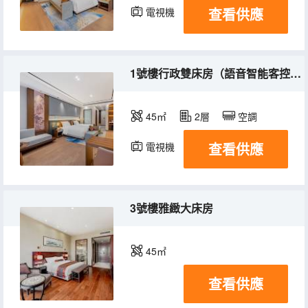
查看供應
電視機
1號樓行政雙床房（語音智能客控+75寸投屏電視）
45㎡
2層
空調
查看供應
電視機
3號樓雅緻大床房
45㎡
查看供應