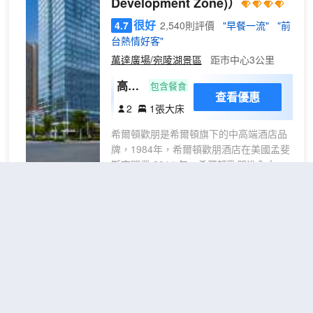
Development Zone)）
很好
4.7
2,540則評價
"早餐一流"
"前
台熱情好客"
萬達廣場/宛陵湖景區
距市中心3公里
高級
包含餐食
查看優惠
大床
2
1張大床
房
希爾頓歡朋是希爾頓旗下的中高端酒店品
牌，1984年，希爾頓歡朋酒店在美國孟斐
斯市開業,2014 年，希爾頓歡朋進入中
國，除了使歡朋品牌在全球大獲成功的許
多特色服務——包括免費健康熱早餐、免
費高速WiFi、清爽睡床以及酒店成員提供
宣城棲梧酒店
（Qiwu Hotel）
的“友善、可靠、關懷、周全”的服務以
外，值得賓客期待的還有中國本地化特色
的設施與服務。宣城經開區希爾頓歡朋酒
很好
4.7
750則評價
"早餐一流"
"環境
店，地處宣城市經開區水陽江大道與創業
優雅"
路交叉口，距離萬達廣場只有800米，距
敬亭山景區及周邊
距市中心3公里
離4A景區敬亭山只有7.2公里。宣城經開