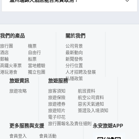
我們的產品
關於我們
旅行團
機票
公司背景
酒店
自由行
最新動向
郵輪
船票
新聞發佈
高鐵火車票
當地體驗
分行位置
港玩港食
獨立包團
人才招聘及發展
私隱政策
旅遊資訊
旅遊服務
旅遊攻略
旅客須知
航班資料
旅遊保險
航空公司資料
旅遊禮券
惡劣天氣通知
旅遊短片
簽證及入境須知
電子印花
旅行團報名及責任細則
更多服務與支援
永安旅遊APP
會員登入
會員活動