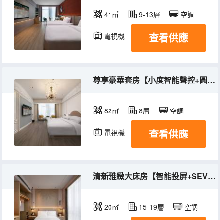
41㎡
9-13層
空調
查看供應
電視機
尊享豪華套房【小度智能聲控+圓形大浴缸+歐舒丹洗漱】
82㎡
8層
空調
查看供應
電視機
清新雅緻大床房【智能投屏+SEVEN PLUS洗漱】
20㎡
15-19層
空調