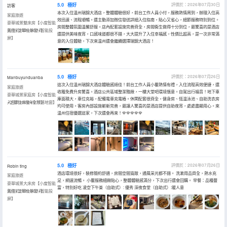
5.0
極好
評價於：2026年07月30日
訪客
本次入住温州瑞錦大酒店，整體體驗很好，前台工作人員小付，服務熱情周到，辦理入住高
家庭旅遊
效迅速、流程順暢。還主動添加微信發送詳細入住指南，貼心又省心，細節服務特別到位。
豪華城景雙床房【小度智能
房間整體氛圍温馨舒服。店內配套設施完善齊全，房間衞生做得十分到位，最驚喜的是酒店
聲控+芝華仕床墊+智能投
入住於2026年07月
還提供美味夜宵，口感味道都很不錯，大大提升了入住幸福感，性價比超高，是一次非常滿
屏】
意的入住體驗，下次來温州還會繼續選擇瑞錦大酒店！
5.0
極好
評價於：2026年07月26日
Manbuyunduanba
這次入住温州瑞錦大酒店體驗感絕佳！前台工作人員小瞿熱情有禮，入住流程高效便捷，還
家庭旅遊
收穫免費升房驚喜。酒店公共區域整潔雅緻，一樓大堂吧環境愜意。自駕出行福音！地下車
豪華城景家庭房【小度智能
庫面積大，車位充裕，配備電車充電樁。休閑配套很齊全，健身房、恆温泳池、自助洗衣房
+芝華仕床墊+全景落地窗】
入住於2026年07月
均可使用。客房內部設施嶄新完善，最讓人驚喜的是酒店提供自助夜宵，處處盡顯用心。來
温州住宿優選這家，下次還會再來！🌹🌹🌹🌹🌹
5.0
極好
評價於：2026年07月26日
Robin ting
酒店環境很好，裝修簡約舒適，房間空間寬敞，通風采光都不錯。 洗漱用品齊全，熱水充
家庭旅遊
足，網速流暢。 小瞿服務細緻貼心，整體體驗感滿分，下次出行還會回購。 早餐：品種豐
豪華城景大床房【小度智能
富，特別好吃 凌空下午茶（自助式）: 優秀 深夜食堂（自助式）:暖人意
聲控+芝華仕床墊+智能投
入住於2026年07月
屏】