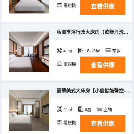
查看供應
電視機
私湯享浴行政大床房【歐舒丹洗護套裝+智能馬桶+浴缸】
41㎡
18-19層
空調
查看供應
電視機
豪華美式大床房【小度智能聲控+芝華仕床墊+智能投屏】
41㎡
8層
空調
查看供應
電視機