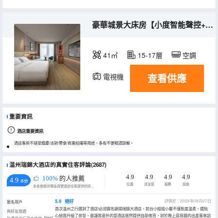
豪華城景大床房【小度智能聲控+芝華仕床墊+智能投屏】
41㎡
15-17層
空調
查看供應
電視機
重要資訊
酒店重要資訊
酒店客房不接受婚慶/派對/聚會/商業拍攝等用途，多有不便敬請諒解。
温州瑞錦大酒店的真實住客評論(2687)
4.9
4.9
4.9
4.9
100%
的人推薦
4.9
/5分
位置
清潔度
服務
設施
永安旅遊評價由真實酒店住客提供的評價。
5.0
極好
評價於：2026年08月07日
匿名用戶
首次温州之行選對了酒店!必須實名錶揚瑞錦大酒店，前台小姐姐小瞿不僅態度温柔，還貼
與好友旅遊
心給我升級了房型。最讓我意外的是酒店居然提供自助夜宵，對於晚上容易餓的出差黨來説