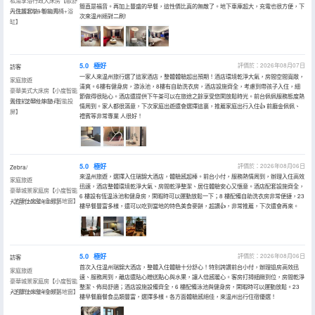
私湯享浴行政大床房【歐舒
簡直是福音。再加上豐盛的早餐，這性價比真的無敵了。地下車庫超大，充電也很方便，下
丹洗護套裝+智能馬桶+浴
入住於2026年08月
次來温州絕對二刷!
缸】
5.0
極好
評價於：2026年08月07日
訪客
一家人來温州旅行選了這家酒店，整體體驗超出預期！酒店環境乾淨大氣，房間空間寬敞，
家庭旅遊
清爽。6樓有健身房，游泳池，8樓有自助洗衣房，酒店設施齊全，考慮到帶孩子入住，細
豪華美式大床房【小度智能
節做得很貼心。酒店還提供下午茶可以在旅途之餘享受悠閑放鬆時光。前台佩佩服務態度熱
聲控+芝華仕床墊+智能投
入住於2026年08月
情周到。家人都很滿意，下次家庭出遊還會選擇這裏，推薦家庭出行入住👍 前廳金佩佩、
屏】
禮賓等非常專業 人很好！
5.0
極好
評價於：2026年08月06日
Zebra/
來温州旅遊，選擇入住瑞錦大酒店，體驗感超棒。前台小付，服務熱情周到，辦理入住高效
家庭旅遊
迅速，酒店整體環境乾淨大氣、房間乾淨整潔、居住體驗安心又愜意。酒店配套設施齊全，
豪華城景家庭房【小度智能
6 樓設有恆温泳池和健身房，閑暇時可以運動放鬆一下；8 樓配備自助洗衣房非常便捷，23
+芝華仕床墊+全景落地窗】
入住於2026年08月
樓早餐豐富多樣，還可以吃到當地的特色美食麥餅，超讚👍，非常推薦，下次還會再來。
5.0
極好
評價於：2026年08月06日
訪客
首次入住温州瑞錦大酒店，整體入住體驗十分舒心！特別誇讚前台小付，辦理退房高效迅
家庭旅遊
速、服務周到，離店還貼心贈送點心與水果，讓人倍感暖心。客房打掃細緻到位，房間乾淨
豪華城景家庭房【小度智能
整潔、佈局舒適；酒店設施設備齊全，6 樓配備泳池與健身房，閑暇時可以運動放鬆。23
+芝華仕床墊+全景落地窗】
入住於2026年08月
樓早餐廳餐食品類豐富，選擇多樣。各方面體驗感絕佳，來温州出行住宿優選！