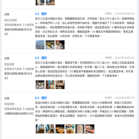
5.0
極好
評價於：2026年08月05日
訪客
首次入住温州瑞錦大酒店，整體體驗直接拉滿，非常滿意！前台工作人員小付，服務熱情貼
與好友旅遊
心。得知我們四人入住，貼心為我們免費升級房型，還額外多贈送了下午茶和夜宵，服務真
豪華城景雙床房【小度智能
的超級暖心。酒店整體環境高端大氣，房間乾淨整潔，酒店配套設施，6 樓有恆温泳池和健
聲控+芝華仕床墊+智能投
入住於2026年08月
身房，白日奔赴生活，夜晚享受美食，體驗感超棒，23 樓高空早餐廳視野絕佳，餐食品類
屏】
豐富多樣、菜品新鮮、口味在線，性價比高，下次還會再來。
5.0
極好
評價於：2026年08月03日
訪客
首次入住温州瑞錦大酒店，體驗很不錯！特別點贊前台工作人員小付，辦理入住態度温柔貼
家庭旅遊
心、服務細緻周到，還主動幫忙申請多贈送一份早餐，暖心十足。客房衞生乾淨整潔，住得
豪華美式大床房【小度智能
安心舒適。酒店配套設施齊全，23 樓星辰早餐廳擁有高空觀景位，菜品豐富多樣；另外酒
聲控+芝華仕床墊+智能投
入住於2026年08月
店還有健身房和恆温泳池，可以游去旅途疲憊，體驗感很棒，下次還會再來！
屏】
5.0
極好
評價於：2026年08月01日
訪客
來温州旅遊入住温州瑞錦大酒店，整體體驗超滿意！前台小付服務有禮，辦理入住高效利
家庭旅遊
落。酒店設施完善，公共區域整潔大氣，客房乾淨清爽，床品柔軟舒適。6 樓配備健身房與
豪華城景家庭房【小度智能
泳池，閑暇時可以運動放鬆；晚間還有深夜小食暖心供應。早餐設在 23 樓高空餐廳，用餐
+芝華仕床墊+全景落地窗】
入住於2026年07月
時能夠俯瞰永嘉風光，餐食品類豐富、味道可口。方方面面都無可挑剔，來温州住宿首選這
家！