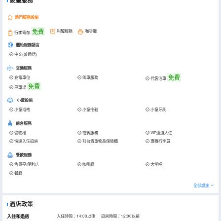
設施服務
熱門服務設施
免費
叫醒服務
咖啡廳
行李寄存
櫃枱服務語言
中文(普通話)
交通服務
免費
充電車位
叫車服務
代客泊車
免費
停車場
小童設施
小童浴袍
小童拖鞋
小童牙刷
前台服務
儲物櫃
禮賓服務
VIP通道入住
快速入住退房
前台貴重物品保險櫃
專職行李員
餐飲服務
售貨亭/便利店
咖啡廳
大堂吧
餐廳
全部設施
酒店政策
入住和退房
入住時間：14:00以後 退房時間：12:00以前