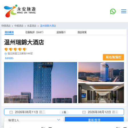
特價酒店
>
中國酒店
>
永嘉酒店
>
温州瑞錦大酒店
酒店概览
住客點評（2687）
設施簡介
酒店政策
温州瑞錦大酒店
甌北街道江北新街188號
現在就預訂
全部設施>
2026年08月11日
週二
2026年08月12日
週三
1 晚
重新搜尋