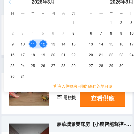
2026年8月
2026年9月
豪華城景家庭房【小度智能+芝華仕床墊+全景落地窗】
日
一
二
三
四
五
六
日
一
二
三
四
1
1
2
3
41㎡
14層
空調
2
3
4
5
6
7
8
6
7
8
9
10
查看供應
電視機
9
10
11
12
13
14
15
13
14
15
16
17
16
17
18
19
20
21
22
20
21
22
23
24
雙系主題親子房【小度智能聲控+私享泡浴+智能馬桶】
23
24
25
26
27
28
29
27
28
29
30
30
31
60㎡
14層
空調
*所有入住退房日期均為目的地日期
查看供應
電視機
豪華城景雙床房【小度智能聲控+芝華仕床墊+智能投屏】