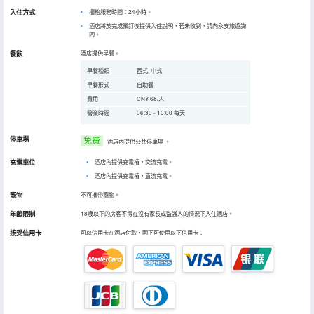
入住方式
櫃枱服務時間：24小時。
酒店將於完成預訂後提供入住說明，若未收到，請向永安旅遊詢
問。
餐飲
酒店提供早餐。
早餐種類
西式, 中式
早餐形式
自助餐
費用
CNY 68/人
營業時間
06:30 - 10:00 每天
停車場
免费
酒店內提供公共停車場
。
充電車位
•
酒店內提供充電樁，交流充電。
•
酒店內提供充電樁，直流充電。
寵物
不可攜帶寵物。
年齡限制
18歲以下的房客不得在沒有家長或監護人的情況下入住酒店。
接受信用卡
可以信用卡在酒店付款，閣下可使用以下信用卡：