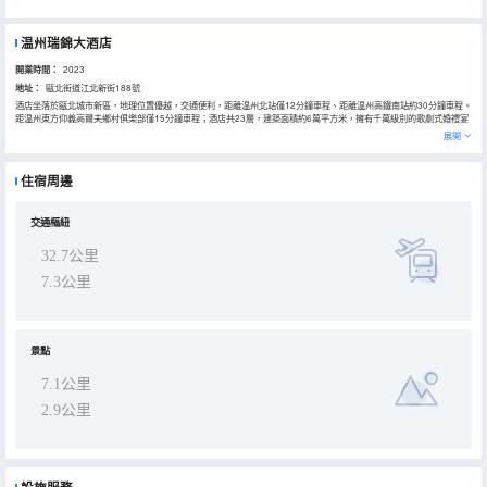
温州瑞錦大酒店
開業時間：
2023
地址：
甌北街道江北新街188號
酒店坐落於甌北城市新區，地理位置優越，交通便利，距離温州北站僅12分鐘車程、距離温州高鐵南站約30分鐘車程。
距温州東方仰義高爾夫鄉村俱樂部僅15分鐘車程；酒店共23層，建築面積約6萬平方米，擁有千萬級別的歌劇式婚禮宴
會廳、充滿特色的主題包廂、商務洽談的私宴會所、設備齊全的培訓會議室、豪華配套休閒設施、全日制餐廳、還有温
展開
暖的客房、親子房及簡單高奢的豪華套房，一站式配套齊全的金管家式服務，是休閒、聚餐、商務接待、培訓的優選之
地。
住宿周邊
交通樞紐
32.7公里
7.3公里
景點
7.1公里
2.9公里