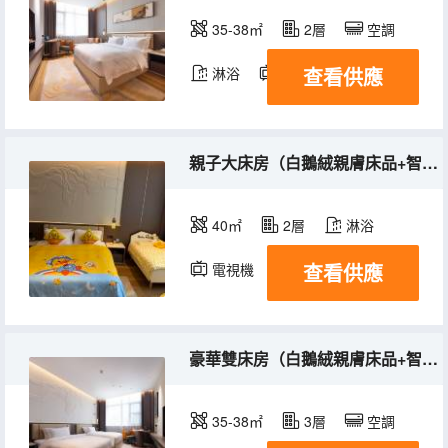
35-38㎡
2層
空調
查看供應
淋浴
電視機
親子大床房（白鵝絨親膚床品+智能客控）
40㎡
2層
淋浴
查看供應
電視機
豪華雙床房（白鵝絨親膚床品+智能客控）
35-38㎡
3層
空調