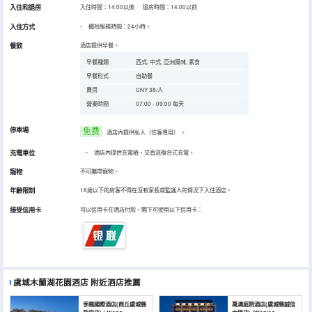
入住和退房
入住時間：14:00以後 退房時間：14:00以前
入住方式
櫃枱服務時間：24小時。
餐飲
酒店提供早餐。
早餐種類
西式, 中式, 亞洲風味, 素食
早餐形式
自助餐
費用
CNY 38/人
營業時間
07:00 - 09:00 每天
停車場
免费
酒店內提供私人（住客專用）
。
充電車位
•
酒店內提供充電樁，交直流複合式充電。
寵物
不可攜帶寵物。
年齡限制
18歲以下的房客不得在沒有家長或監護人的情況下入住酒店。
接受信用卡
可以信用卡在酒店付款，閣下可使用以下信用卡：
虞城木蘭湖花園酒店
附近酒店推薦
季楓國際酒店(商丘虞城縣
萬澳庭院酒店(虞城縣誠信