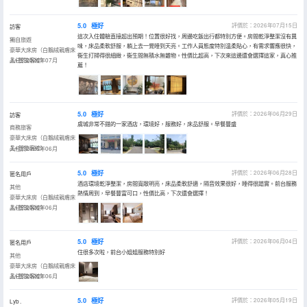
5.0
極好
評價於：2026年07月15日
訪客
這次入住體驗直接超出預期！位置很好找，周邊吃飯出行都特別方便。房間乾淨整潔沒有異
獨自旅遊
味，床品柔軟舒服，躺上去一覺睡到天亮。工作人員態度特別温柔貼心，有需求響應很快，
豪華大床房（白鵝絨親膚床
衞生打掃得很細緻，衞生間無積水無雜物。性價比超高，下次來這邊還會選擇這家，真心推
品+智能客控）
入住於2026年07月
薦！
5.0
極好
評價於：2026年06月29日
訪客
虞城非常不錯的一家酒店，環境好，服務好，床品舒服。早餐豐盛
商務旅客
豪華大床房（白鵝絨親膚床
品+智能客控）
入住於2026年06月
5.0
極好
評價於：2026年06月28日
匿名用戶
酒店環境乾淨整潔，房間寬敞明亮，床品柔軟舒適，隔音效果很好，睡得很踏實。前台服務
其他
熱情周到，早餐豐富可口，性價比高，下次還會選擇！
豪華大床房（白鵝絨親膚床
品+智能客控）
入住於2026年06月
5.0
極好
評價於：2026年06月04日
匿名用戶
住很多次啦，前台小姐姐服務特別好
其他
豪華大床房（白鵝絨親膚床
品+智能客控）
入住於2026年06月
5.0
極好
評價於：2026年05月19日
Lyb .