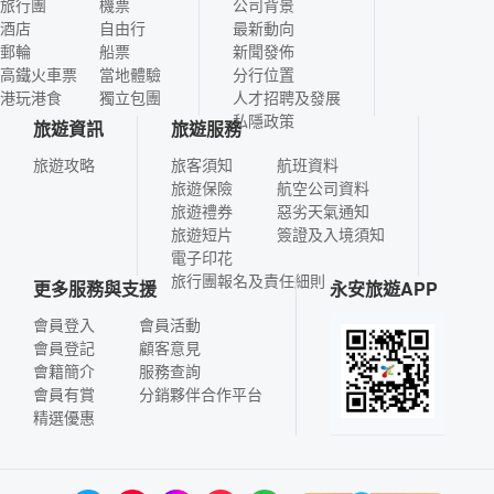
旅行團
機票
公司背景
酒店
自由行
最新動向
郵輪
船票
新聞發佈
高鐵火車票
當地體驗
分行位置
港玩港食
獨立包團
人才招聘及發展
私隱政策
旅遊資訊
旅遊服務
旅遊攻略
旅客須知
航班資料
旅遊保險
航空公司資料
旅遊禮券
惡劣天氣通知
旅遊短片
簽證及入境須知
電子印花
旅行團報名及責任細則
更多服務與支援
永安旅遊APP
會員登入
會員活動
會員登記
顧客意見
會籍簡介
服務查詢
會員有賞
分銷夥伴合作平台
精選優惠