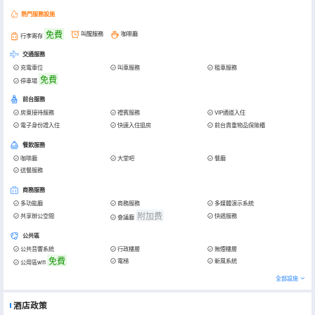
熱門服務設施
免費
叫醒服務
咖啡廳
行李寄存
交通服務
充電車位
叫車服務
租車服務
免費
停車場
前台服務
房東接待服務
禮賓服務
VIP通道入住
電子身份證入住
快速入住退房
前台貴重物品保險櫃
餐飲服務
咖啡廳
大堂吧
餐廳
送餐服務
商務服務
多功能廳
商務服務
多媒體演示系統
附加费
共享辦公空間
快遞服務
會議廳
公共區
公共音響系統
行政樓層
無煙樓層
免費
電梯
新風系統
公用區wifi
全部設施
酒店政策