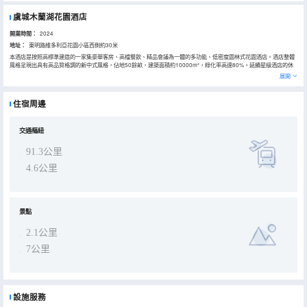
虞城木蘭湖花園酒店
開業時間：
2024
地址：
東明路維多利亞花園小區西側約30米
本酒店是按照高標準建造的一家集豪華客房、高檔餐飲、精品會議為一體的多功能、低密度園林式花園酒店。酒店整體
風格呈現出具有高品質格調的新中式風格，佔地50餘畝，建築面積約10000m²，綠化率高達80%。延續星級酒店的休
閒住宿、商務洽談、餐飲、會議等功能，更注重賓客體驗層面的感受，酒店擁有豪華標準間、豪華單人間、觀景房、湖
展開
景房、豪華套房、婚嫁套房。擁有餐飲包間，會議室，與之配套的多功能廳、高檔餐廳等服務項目。 酒店地處生態優美
的虞城新區，交通便利，是政務接待、商務會議、休閒度假、社交、旅遊的理想之選。
住宿周邊
交通樞紐
91.3公里
4.6公里
景點
2.1公里
7公里
設施服務