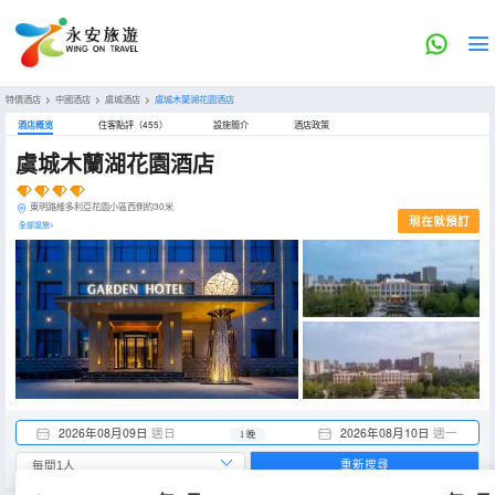
特價酒店
>
中國酒店
>
虞城酒店
>
虞城木蘭湖花園酒店
酒店概览
住客點評（455）
設施簡介
酒店政策
虞城木蘭湖花園酒店
東明路維多利亞花園小區西側約30米
現在就預訂
全部設施>
2026年08月09日
週日
2026年08月10日
週一
1 晚
重新搜尋