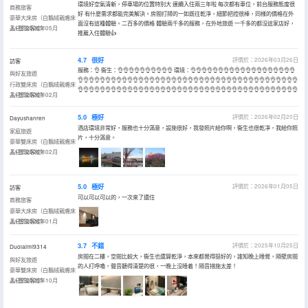
環境好空氣清新，停車場的位置特別大 連續入住兩三年啦 每次都有車位，前台服務態度很
商務旅客
好 有什麼需求都能完美解決。房間打掃的一如既往乾淨，細節把控很棒，同樣的價格在外
豪華大床房（白鵝絨親膚床
面沒有這種體驗。二百多的價格 體驗兩千多的服務，在外地旅遊 一千多的都沒這家店好，
品+智能客控）
入住於2026年05月
推薦入住體驗👍
4.7
很好
評價於：2026年03月26日
訪客
服務：👌 衞生：👌👌👌👌👌👌👌👌👌👌 環境：👌👌👌👌👌👌👌👌👌👌👌👌👌👌👌👌👌👌👌
與好友旅遊
👌👌👌👌👌👌👌👌👌👌👌👌👌👌👌👌👌👌👌👌👌👌👌👌👌👌👌👌👌👌👌👌👌👌👌👌👌👌👌👌
行政雙床房（白鵝絨親膚床
👌👌👌👌👌👌👌👌👌👌👌👌👌👌👌👌👌👌👌👌👌👌👌👌👌👌👌👌👌👌👌👌👌👌👌👌👌👌👌👌
品+智能客控）
入住於2026年02月
5.0
極好
評價於：2026年02月20日
Dayushanren
酒店環境非常好，服務也十分滿意，設施很好，我發照片給你啊，衞生也很乾凈，我給你照
家庭旅遊
片，十分滿意。
豪華雙床房（白鵝絨親膚床
品+智能客控）
入住於2026年02月
5.0
極好
評價於：2026年01月05日
訪客
可以可以可以的，一次來了還住
商務旅客
豪華大床房（白鵝絨親膚床
品+智能客控）
入住於2026年01月
3.7
不錯
評價於：2025年10月25日
Duolaimi9314
房間在二樓，空間比較大，衞生也還算乾淨，本來都覺得挺好的，誰知晚上睡覺，隔壁房間
與好友旅遊
的人打呼嚕，聲音聽得清楚的很，一晚上沒睡着！隔音措施太差！
豪華雙床房（白鵝絨親膚床
品+智能客控）
入住於2025年10月