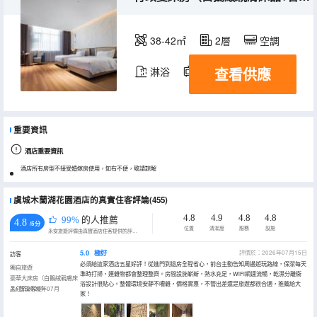
38-42㎡
2層
空調
查看供應
淋浴
電視機
重要資訊
酒店重要資訊
酒店所有房型不接受婚嫁房使用，如有不便，敬請諒解
虞城木蘭湖花園酒店的真實住客評論(455)
4.8
4.9
4.8
4.8
99%
的人推薦
4.8
/5分
位置
清潔度
服務
設施
永安旅遊評價由真實酒店住客提供的評價。
5.0
極好
評價於：2026年07月15日
訪客
必須給這家酒店五星好評！從進門到退房全程省心，前台主動告知周邊遊玩路線，保潔每天
獨自旅遊
準時打掃，連雜物都會整理整齊。房間設施嶄新，熱水充足，WiFi網速流暢，乾濕分離衞
豪華大床房（白鵝絨親膚床
浴設計很貼心。整體環境安靜不嘈雜，價格實惠，不管出差還是旅遊都很合適，推薦給大
品+智能客控）
入住於2026年07月
家！