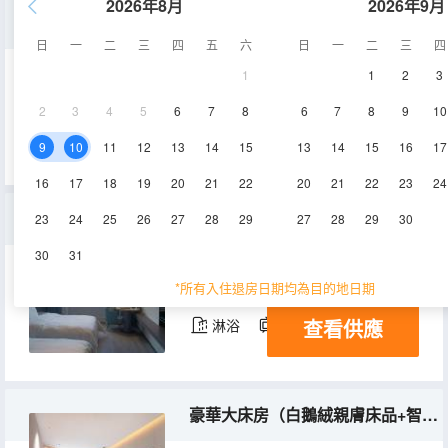
2026年8月
2026年9月
陽光大床房（白鵝絨親膚床品+智能客控）
日
一
二
三
四
五
六
日
一
二
三
四
1
1
2
3
40-50㎡
空調
淋浴
2
3
4
5
6
7
8
6
7
8
9
10
查看供應
電視機
9
10
11
12
13
14
15
13
14
15
16
17
16
17
18
19
20
21
22
20
21
22
23
24
湖景雙床房（白鵝絨親膚床品+智能客控）
23
24
25
26
27
28
29
27
28
29
30
30
31
35-38㎡
2-3層
空調
*所有入住退房日期均為目的地日期
查看供應
淋浴
電視機
豪華大床房（白鵝絨親膚床品+智能客控）