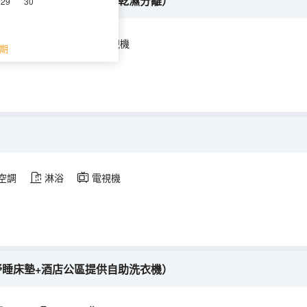
公區提供洗烘一體洗衣房+乾濕分離）
29
30
空調
淋浴
電視機
期
空調
淋浴
電視機
舒睡床墊+酒店公區提供自助洗衣機）