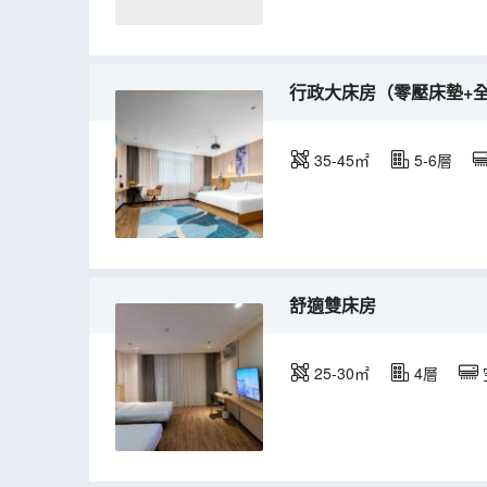
行政大床房（零壓床墊+
35-45㎡
5-6層
舒適雙床房
25-30㎡
4層