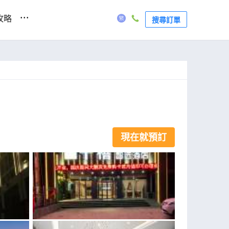
...
攻略
搜尋訂單
現在就預訂