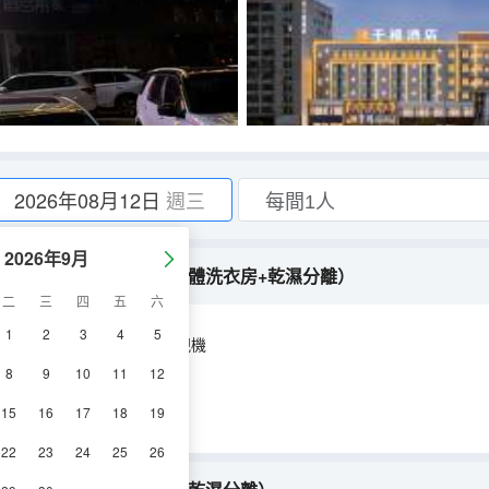
2026年08月12日
週三
2026年9月
舒睡床墊+公區提供洗烘一體洗衣房+乾濕分離）
二
三
四
五
六
1
2
3
4
5
空調
淋浴
電視機
8
9
10
11
12
15
16
17
18
19
22
23
24
25
26