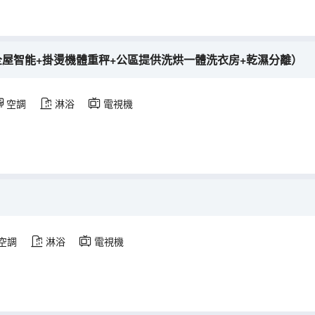
全屋智能+掛燙機體重秤+公區提供洗烘一體洗衣房+乾濕分離）
空調
淋浴
電視機
空調
淋浴
電視機