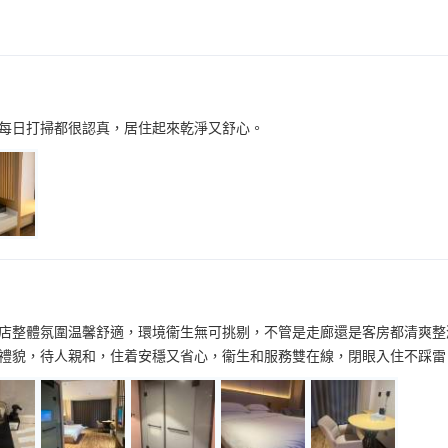
每日打掃都很認真，居住起來乾淨又舒心。
店整體氛圍温馨舒適，環境衞生無可挑剔，不管是走廊還是客房都清爽整
禮貌，待人親和，住着安穩又省心，衞生和服務雙在線，閉眼入住不踩雷