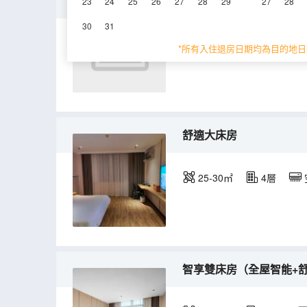
特享大床房（全屋智能+
23
24
25
26
27
28
29
27
28
30
31
28-30㎡
5-6層
*所有入住退房日期均為目的地日
舒適大床房
25-30㎡
4層
智享雙床房（全屋智能+