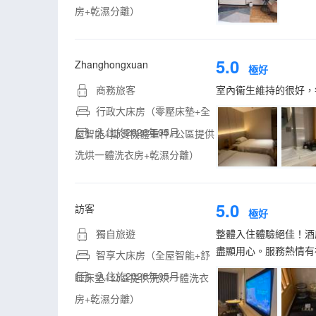
房+乾濕分離）
5.0
Zhanghongxuan
極好
商務旅客
室內衞生維持的很好，
行政大床房（零壓床墊+全
入住於2026年05月
屋智能+掛燙機體重秤+公區提供
洗烘一體洗衣房+乾濕分離）
5.0
訪客
極好
獨自旅遊
整體入住體驗絕佳！酒
盡顯用心。服務熱情有
智享大床房（全屋智能+舒
入住於2026年05月
睡床墊+公區提供洗烘一體洗衣
房+乾濕分離）