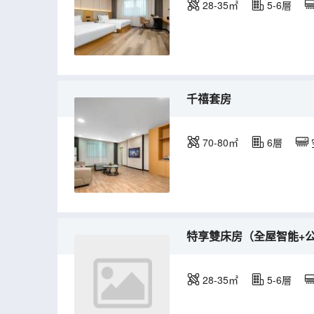
28-35㎡
5-6層
千禧套房
70-80㎡
6層
特享雙床房（全屋智能+
28-35㎡
5-6層