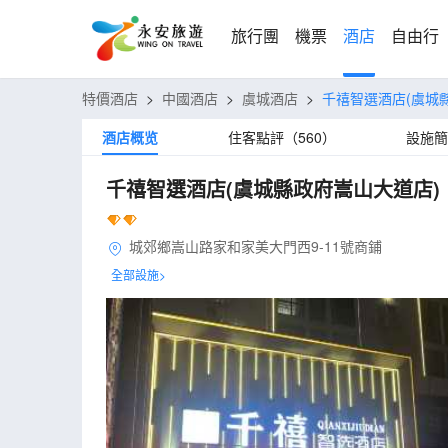
旅行團
機票
酒店
自由行
特價酒店
>
中國酒店
>
虞城酒店
>
千禧智選酒店(虞城
酒店概览
住客點評（560）
設施簡
千禧智選酒店(虞城縣政府嵩山大道店)
城郊鄉嵩山路家和家美大門西9-11號商鋪
全部設施>