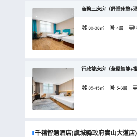
商務三床房（舒睡床墊+
30-38㎡
4層
行政雙床房（全屋智能+
35-45㎡
5-6層
千禧智選酒店(虞城縣政府嵩山大道店)的