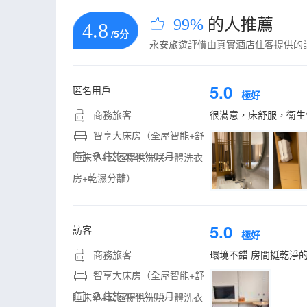
99%
的人推薦
4.8
/5分
永安旅遊評價由真實酒店住客提供的
5.0
匿名用戶
極好
商務旅客
很滿意，床舒服，衞生
智享大床房（全屋智能+舒
入住於2026年07月
睡床墊+公區提供洗烘一體洗衣
房+乾濕分離）
5.0
訪客
極好
商務旅客
環境不錯 房間挺乾淨的
智享大床房（全屋智能+舒
入住於2026年05月
睡床墊+公區提供洗烘一體洗衣