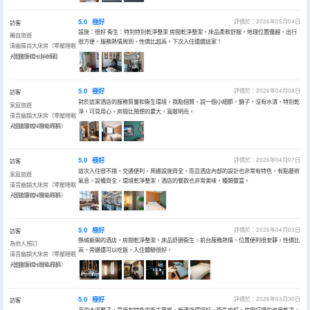
5.0
極好
評價於：2026年05月04日
訪客
設施：很好 衞生：特別特別乾淨整潔 房間乾淨整潔，床品柔軟舒服，地理位置優越，出行
獨自旅遊
很方便，服務熱情周到，性價比超高，下次入住還選這家！
清幽風尚大床房（零壓睡眠
+智能客控+小冰箱）
入住於2026年05月
5.0
極好
評價於：2026年04月08日
訪客
對於這家酒店的服務質量和衞生環境，我點個贊，説一個小細節，鏡子，沒有水漬，特別乾
家庭旅遊
淨，可見用心。房間比預想的要大，寬敞明亮。
清音幽韻大床房（零壓睡眠
+智能客控+智能馬桶）
入住於2026年04月
5.0
極好
評價於：2026年04月07日
訪客
這次入住很不錯，交通便利，周邊設施齊全。而且酒店內部的設計也非常有特色，有點藝術
家庭旅遊
氣息。設備齊全，環境乾淨整潔，酒店的餐飲也非常美味，種類豐富。
清音幽韻大床房（零壓睡眠
+智能客控+智能馬桶）
入住於2026年04月
5.0
極好
評價於：2026年04月03日
訪客
縣城新開的酒店，房間乾淨整潔，床品舒適衞生，前台服務熱情，位置便利很安靜，性價比
為他人預訂
高，旁邊還可以吃飯，入住體驗很好。
清音幽韻大床房（零壓睡眠
+智能客控+智能馬桶）
入住於2026年04月
5.0
極好
評價於：2026年03月30日
訪客
真的太温馨了，是很有特色的復古風格，新酒店環境好，衞生也好，房間打掃的也很乾凈，