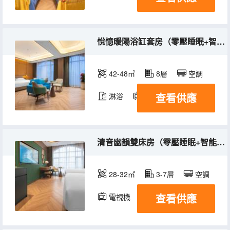
悅憶暖陽浴缸套房（零壓睡眠+智能客控+暖陽浴缸）
42-48㎡
8層
空調
查看供應
淋浴
電視機
冰箱
清音幽韻雙床房（零壓睡眠+智能客控+智能馬桶）
28-32㎡
3-7層
空調
查看供應
電視機