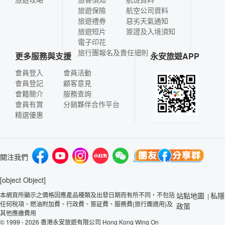
旅遊保險
航空公司資料
旅遊禮券
惡劣天氣通知
旅遊短片
簽證及入境須知
電子印花
旅行團報名及責任細則
更多服務與支援
永安旅遊APP
會員登入
會員活動
會員登記
顧客意見
會籍簡介
服務查詢
會員有賞
分銷夥伴合作平台
精選優惠
關注我們
[object Object]
本網頁所顯示之價格因應產品種類及出發日期而有所不同，不包括
站點地圖
私隱
|
任何稅項、燃油附加費、行政費、簽証費、服務費(旅行團適用)及
政策
其他應繳費用
© 1999 - 2026 香港永安旅遊有限公司 Hong Kong Wing On