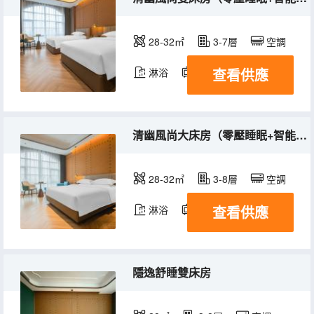
28-32㎡
3-7層
空調
查看供應
淋浴
電視機
冰箱
清幽風尚大床房（零壓睡眠+智能客控+小冰箱）
28-32㎡
3-8層
空調
查看供應
淋浴
電視機
冰箱
隱逸舒睡雙床房