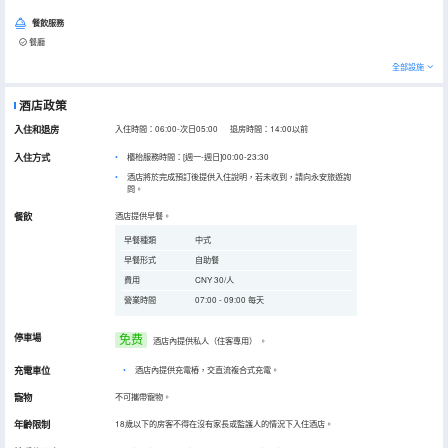
餐飲服務
餐廳
全部設施
酒店政策
入住和退房
入住時間：06:00-次日05:00 退房時間：14:00以前
入住方式
櫃枱服務時間：[週一-週日]00:00-23:30
酒店將於完成預訂後提供入住說明，若未收到，請向永安旅遊詢
問。
餐飲
酒店提供早餐。
早餐種類
中式
早餐形式
自助餐
費用
CNY 30/人
營業時間
07:00 - 09:00 每天
停車場
免费
酒店內提供私人（住客專用）
。
充電車位
•
酒店內提供充電樁，交直流複合式充電。
寵物
不可攜帶寵物。
年齡限制
18歲以下的房客不得在沒有家長或監護人的情況下入住酒店。