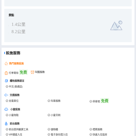
景點
1.4公里
8.2公里
設施服務
熱門服務設施
免費
叫醒服務
行李寄存
櫃枱服務語言
中文(普通話)
交通服務
免費
充電車位
叫車服務
停車場
小童設施
小童拖鞋
小童牙刷
前台服務
前台提供翻譯工具
儲物櫃
禮賓服務
VIP通道入住
電子身份證入住
快速入住退房