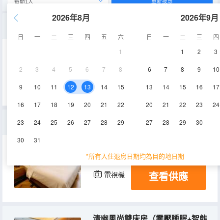
重新搜尋
2026年8月
2026年9月
閒庭棋韻軒房（零壓睡眠+智能客控+小冰箱）
日
一
二
三
四
五
六
日
一
二
三
四
1
1
2
3
28-32㎡
5-7層
空調
2
3
4
5
6
7
8
6
7
8
9
10
查看供應
淋浴
電視機
冰箱
9
10
11
12
13
14
15
13
14
15
16
17
16
17
18
19
20
21
22
20
21
22
23
24
隱逸舒睡大床房
23
24
25
26
27
28
29
27
28
29
30
30
31
28㎡
3-8層
空調
*所有入住退房日期均為目的地日期
查看供應
電視機
清幽風尚雙床房（零壓睡眠+智能客控+小冰箱）