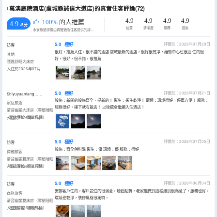
萬澳庭院酒店(虞城縣誠信大道店)的真實住客評論(72)
4.9
4.9
4.9
4.9
100%
的人推薦
4.9
/5分
位置
清潔度
服務
設施
永安旅遊評價由真實酒店住客提供的評價。
5.0
極好
評價於：2026年07月29日
訪客
很好，推薦入住，很不錯的酒店 虞城最新的酒店，很好很乾凈，離縣中心也很近 住的很
其他
好，很好，很不錯，很推薦
隱逸舒睡大床房
入住於2026年07月
5.0
極好
評價於：2026年07月21日
Shiyuyuanfang……
設施：新開的設施齊全，挺新的！ 衞生：衞生乾淨！ 環境：環境很好，停車方便！ 服務：
家庭旅遊
服務很好，樓下就有飯店！ 以後還會繼續入住酒店！
清音幽韻大床房（零壓睡眠
+智能客控+智能馬桶）
入住於2026年07月
5.0
極好
評價於：2026年07月05日
訪客
設施：齊全併科學 衞生：優 環境：優 服務：很好
商務旅客
清音幽韻雙床房（零壓睡眠
+智能客控+智能馬桶）
入住於2026年07月
5.0
極好
評價於：2026年06月04日
訪客
安排客戶住的，客戶説住的很滿意，燴麪點贊，老家能做到這種級別很滿意了，服務也好，
商務旅客
環境也乾淨，裝修風格很獨特。
清音幽韻雙床房（零壓睡眠
+智能客控+智能馬桶）
入住於2026年05月