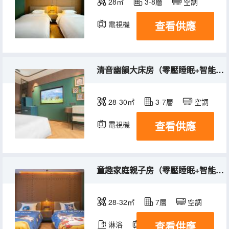
28㎡
3-8層
空調
查看供應
電視機
清音幽韻大床房（零壓睡眠+智能客控+智能馬桶）
28-30㎡
3-7層
空調
查看供應
電視機
童趣家庭親子房（零壓睡眠+智能客控+小冰箱）
28-32㎡
7層
空調
查看供應
淋浴
電視機
冰箱