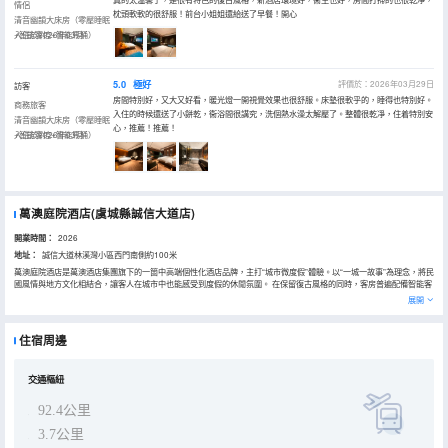
情侶
枕頭軟軟的很舒服！前台小姐姐還給送了早餐！開心
清音幽韻大床房（零壓睡眠
+智能客控+智能馬桶）
入住於2026年03月
5.0
極好
評價於：2026年03月29日
訪客
房間特別好，又大又好看，暖光燈一開視覺效果也很舒服。床墊很軟乎的，睡得也特別好。
商務旅客
入住的時候還送了小餅乾，衞浴間很講究，洗個熱水澡太解壓了。整體很乾凈，住着特別安
清音幽韻大床房（零壓睡眠
心，推薦！推薦！
+智能客控+智能馬桶）
入住於2026年03月
萬澳庭院酒店(虞城縣誠信大道店)
開業時間：
2026
地址：
誠信大道林溪灣小區西門南側約100米
萬澳庭院酒店是萬澳酒店集團旗下的一箇中高端個性化酒店品牌，主打“城市微度假”體驗。以“一城一故事”為理念，將民
國風情與地方文化相結合，讓客人在城市中也能感受到度假的休閒氛圍。 在保留復古風格的同時，客房普遍配備智能客
控系統、智能馬桶、中央空調等現代化設施，提升入住舒適度。
展開
住宿周邊
交通樞紐
92.4公里
3.7公里