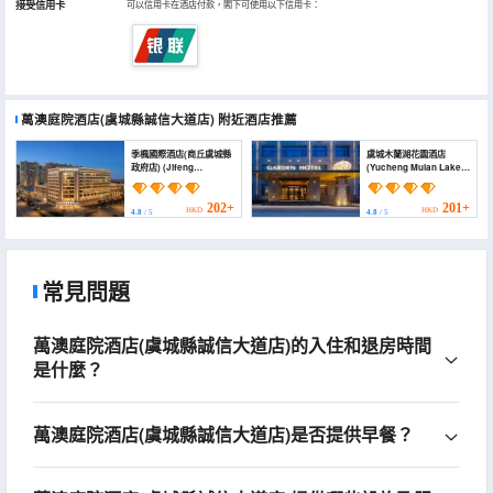
接受信用卡
可以信用卡在酒店付款，閣下可使用以下信用卡：
萬澳庭院酒店(虞城縣誠信大道店)
附近酒店推薦
季楓國際酒店(商丘虞城縣
虞城木蘭湖花園酒店
政府店) (Jifeng
(Yucheng Mulan Lake
International Hotel
Garden Hotel (Yucheng
(Shangqiu Yucheng
County Government
County Government))
Store))
202+
201+
HKD
HKD
4.8
/ 5
4.8
/ 5
常見問題
萬澳庭院酒店(虞城縣誠信大道店)的入住和退房時間
是什麼？
萬澳庭院酒店(虞城縣誠信大道店)是否提供早餐？