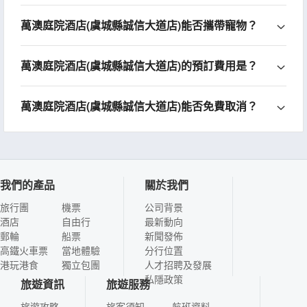
萬澳庭院酒店(虞城縣誠信大道店)能否攜帶寵物？
萬澳庭院酒店(虞城縣誠信大道店)的預訂費用是？
萬澳庭院酒店(虞城縣誠信大道店)能否免費取消？
我們的產品
關於我們
旅行團
機票
公司背景
酒店
自由行
最新動向
郵輪
船票
新聞發佈
高鐵火車票
當地體驗
分行位置
港玩港食
獨立包團
人才招聘及發展
私隱政策
旅遊資訊
旅遊服務
旅遊攻略
旅客須知
航班資料