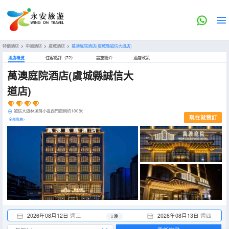
特價酒店
>
中國酒店
>
虞城酒店
>
萬澳庭院酒店(虞城縣誠信大道店)
酒店概览
住客點評（72）
設施簡介
酒店政策
萬澳庭院酒店(虞城縣誠信大
道店)
誠信大道林溪灣小區西門南側約100米
現在就預訂
全部設施>
2026年08月12日
週三
2026年08月13日
週四
1 晚