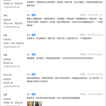
交通便利，位置靠近商丘技師學院，虞城第一高級中學，商丘外國語！不管是辦事還是住宿
豪華雙人間（零壓床墊）
都很合適！
入住於2026年03月
5.0
極好
評價於：2026年03月14日
訪客
整體入住體驗很棒，房間乾淨衞生，空間寬敞，環境安靜。服務響應及時，態度友好，沒有
商務旅客
早餐也不影響，很滿意的一次住宿，酒店老闆很友好，考試不但沒漲價還給便宜了，下次還
豪華大床房（零壓床墊）
會再來！
入住於2026年03月
5.0
極好
評價於：2026年01月12日
訪客
房間乾淨，前台服務好，價格不貴，停車方便，吃飯的地方多，下次還會再來！
商務旅客
特價房（無窗+零壓床墊）
入住於2026年01月
4.7
很好
評價於：2025年11月26日
訪客
價格實惠，其他挺好，就是靠馬路有點吵，好好好好好好好好好好好好好好好好
商務旅客
精品雙人間
入住於2025年11月
4.0
很好
評價於：2025年10月29日
MrHan92
酒店的服務很好，態度熱情周到，衞生打掃的很乾凈，周圍飯店商場又近，出入很方便，不
商務旅客
錯就是不趙門口不好停車
精品雙人間
入住於2025年10月
5.0
極好
評價於：2025年03月06日
訪客
設施齊全，衞生乾淨房間也很寬敞，前台小姐姐很漂亮推薦推薦
商務旅客
豪華雙人間（零壓床墊）