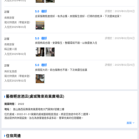
入住於2025年03月
5.0
極好
評價於：2025年03月05日
訪客
店家服務態度很好，有求必應，房間衞生很好，打掃的很乾凈，下次還來這家！
商務旅客
陽光特價房（零壓床墊）
入住於2025年03月
5.0
極好
評價於：2025年02月26日
訪客
房間佈局合理，安靜衞生，整體環境不錯。以後還會入住
商務旅客
精品雙人間
入住於2025年02月
5.0
極好
評價於：2025年02月25日
訪客
房間挺大的，前台服務也不錯，下次來還住這裏
與好友旅遊
陽光特價房（零壓床墊）
入住於2025年02月
藝樹輕居酒店(虞城豫東商業廣場店)
開業時間：
2022
地址：
嵩山路西段豫東商業廣場南大門東側2號樓三樓
位於虞城，2022-01-31開業的虞城藝樹輕居酒店，將是您旅途中的不二選擇。
酒店提供的休閒設施，旨在為旅客營造多姿多彩、奢華完美的住宿體驗。
展開
住宿周邊