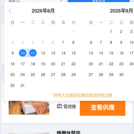
重新搜尋
2026年8月
2026年9月
豪華雙人間（零壓床墊）
日
一
二
三
四
五
六
日
一
二
三
四
1
1
2
3
25-30㎡
3層
空調
2
3
4
5
6
7
8
6
7
8
9
10
查看供應
電視機
9
10
11
12
13
14
15
13
14
15
16
17
16
17
18
19
20
21
22
20
21
22
23
24
豪華大床房（零壓床墊）
23
24
25
26
27
28
29
27
28
29
30
30
31
25-30㎡
3層
空調
*所有入住退房日期均為目的地日期
查看供應
電視機
娛樂休閒房