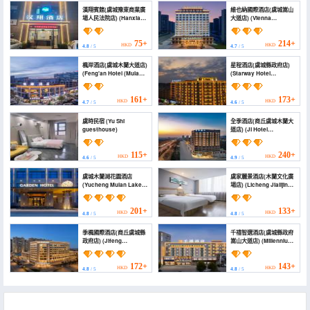
漢翔賓館(虞城豫東商業廣
維也納國際酒店(虞城嵩山
場人民法院店) (Hanxiang
大道店) (Vienna
Hotel (Yucheng Yudong
International Hotel
Commercial Plaza
(Yucheng Yushan
People's Court))
Avenue))
75+
214+
HKD
HKD
4.8
/ 5
4.7
/ 5
楓岸酒店(虞城木蘭大道店)
星程酒店(虞城縣政府店)
(Feng'an Hotel (Mulan
(Starway Hotel
Avenue, Yucheng))
(Yucheng County
Government))
161+
173+
HKD
HKD
4.7
/ 5
4.6
/ 5
虞時民宿 (Yu Shi
全季酒店(商丘虞城木蘭大
guesthouse)
道店) (JI Hotel
(Shangqiu Yucheng
Mulan Avenue))
115+
240+
HKD
HKD
4.6
/ 5
4.9
/ 5
虞城木蘭湖花園酒店
虞家麗景酒店(木蘭文化廣
(Yucheng Mulan Lake
場店) (Licheng Jialijing
Garden Hotel (Yucheng
Hotel)
County Government
Store))
201+
133+
HKD
HKD
4.8
/ 5
4.8
/ 5
季楓國際酒店(商丘虞城縣
千禧智選酒店(虞城縣政府
政府店) (Jifeng
嵩山大道店) (Millennium
International Hotel
Smart Choice Hotel
(Shangqiu Yucheng
(Yucheng Songshan
County Government))
Avenue Branch))
172+
143+
HKD
HKD
4.8
/ 5
4.8
/ 5