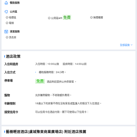
餐飲服務
公共區
免費
吸煙區
無煙樓層
公用區wifi
電梯
清潔服務
洗衣房
全部設施
酒店政策
入住和退房
入住時間：10:00以後 退房時間：14:00以前
入住方式
櫃枱服務時間：24小時。
停車場
免费
酒店附近提供公共停車場
。
寵物
允許攜帶寵物，不收取額外費用。
年齡限制
18歲以下的房客不得在沒有家長或監護人的情況下入住酒店。
接受信用卡
可以信用卡在酒店付款，閣下可使用以下信用卡：
藝樹輕居酒店(虞城豫東商業廣場店)
附近酒店推薦