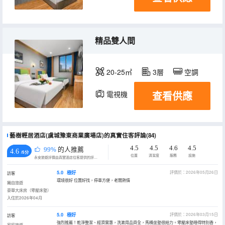
精品雙人間
20-25㎡
3層
空調
查看供應
電視機
藝樹輕居酒店(虞城豫東商業廣場店)的真實住客評論(84)
4.5
4.5
4.6
4.5
99%
的人推薦
4.6
/5分
位置
清潔度
服務
設施
永安旅遊評價由真實酒店住客提供的評價。
5.0
極好
評價於：2026年05月26日
訪客
環境很好 位置好找，停車方便，老闆熱情
獨自旅遊
豪華大床房（零壓床墊）
入住於2026年04月
5.0
極好
評價於：2026年03月15日
訪客
強烈推薦！乾淨整潔、經濟實惠，洗漱用品齊全，馬桶坐墊很給力。零壓床墊睡得特別香，
家庭旅遊