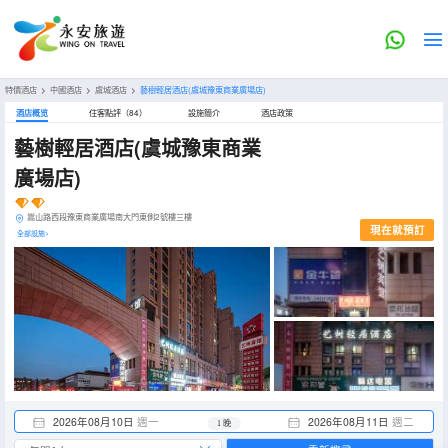
特價酒店
>
中國酒店
>
虞城酒店
>
藝樹輕居酒店(虞城豫東商業廣場店)
酒店概览
住客點評（84）
設施簡介
酒店政策
藝樹輕居酒店(虞城豫東商業
廣場店)
嵩山路西段豫東商業廣場南大門東側2號樓三樓
現在就預訂
全部設施>
2026年08月10日
週一
2026年08月11日
週二
1 晚