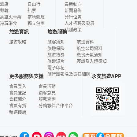
酒店
自由行
最新動向
郵輪
船票
新聞發佈
高鐵火車票
當地體驗
分行位置
港玩港食
獨立包團
人才招聘及發展
私隱政策
旅遊資訊
旅遊服務
旅遊攻略
旅客須知
航班資料
旅遊保險
航空公司資料
旅遊禮券
惡劣天氣通知
旅遊短片
簽證及入境須知
電子印花
旅行團報名及責任細則
更多服務與支援
永安旅遊APP
會員登入
會員活動
會員登記
顧客意見
會籍簡介
服務查詢
會員有賞
分銷夥伴合作平台
精選優惠