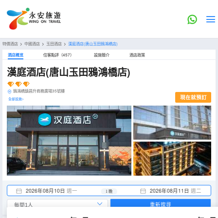
特價酒店
>
中國酒店
>
玉田酒店
>
漢庭酒店(唐山玉田鴉鴻橋店)
酒店概览
住客點評（457）
設施簡介
酒店政策
漢庭酒店(唐山玉田鴉鴻橋店)
鴉鴻橋鎮昌升商務廣場35號樓
現在就預訂
全部設施>
2026年08月10日
週一
2026年08月11日
週二
1 晚
重新搜尋