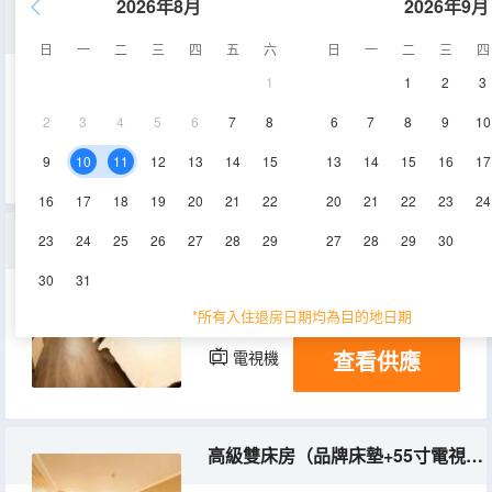
2026年8月
2026年9月
高級大床房（品牌床墊+55寸電視投屏+全明窗）
日
一
二
三
四
五
六
日
一
二
三
四
1
1
2
3
30㎡
3-6層
空調
2
3
4
5
6
7
8
6
7
8
9
10
查看供應
電視機
9
10
11
12
13
14
15
13
14
15
16
17
16
17
18
19
20
21
22
20
21
22
23
24
家庭房（品牌床墊+55寸電視投屏+全明窗）
23
24
25
26
27
28
29
27
28
29
30
30
31
32㎡
3-6層
空調
*所有入住退房日期均為目的地日期
查看供應
電視機
高級雙床房（品牌床墊+55寸電視投屏+全明窗）