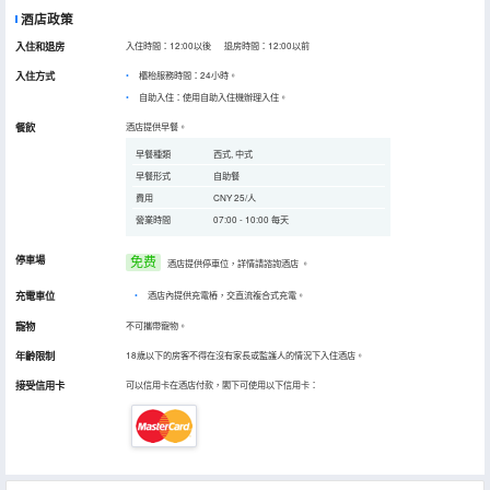
酒店政策
入住和退房
入住時間：12:00以後 退房時間：12:00以前
入住方式
櫃枱服務時間：24小時。
自助入住：使用自助入住機辦理入住。
餐飲
酒店提供早餐。
早餐種類
西式, 中式
早餐形式
自助餐
費用
CNY 25/人
營業時間
07:00 - 10:00 每天
停車場
免费
酒店提供停車位，詳情請諮詢酒店
。
充電車位
•
酒店內提供充電樁，交直流複合式充電。
寵物
不可攜帶寵物。
年齡限制
18歲以下的房客不得在沒有家長或監護人的情況下入住酒店。
接受信用卡
可以信用卡在酒店付款，閣下可使用以下信用卡：