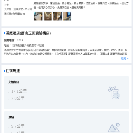
房間整潔安靜，床品舒適，熱水充足，前台熱情，位置便利，設施齊全，服務貼心，出行方
其他
便，住得安心又舒心，免費洗衣房，還有充電樁！
大床房（品牌床墊+55寸電
視投屏+全明窗）
入住於2026年02月
漢庭酒店(唐山玉田鴉鴻橋店)
開業時間：
2022
地址：
鴉鴻橋鎮昌升商務廣場35號樓
酒店位於北方商貿重鎮唐山玉田鴉鴻橋鎮昌升商貿物流廣場，附近配套設施齊全，集漢庭酒店，餐飲，KTV，洗浴一系
列大型綜合娛樂中心內。地處京津唐交通要道，【京哈高速】距離高速出入口駕車3分鐘；【高鐵站】距離玉田南站駕
車10分鐘；【商貿批發】地處商貿城內步行就可到達；毗鄰大型小商品批發市集，周邊餐飲、商超配套完善。酒店全屋
展開
乾淨整潔，客房舒適靜謐，高速WiFi全覆蓋，營養早餐、【充電樁】配備免費大型停車場45位及大型充電樁28位、行
李寄存、快速入住退房等貼心服務，安防完善、乾淨省心。高性價比+貼心服務，無論是商貿進貨、公務出行還是短途
中轉，都是您入住玉田鴉鴻橋的安心優選。
住宿周邊
交通樞紐
17.1公里
7.8公里
景點
9.7公里