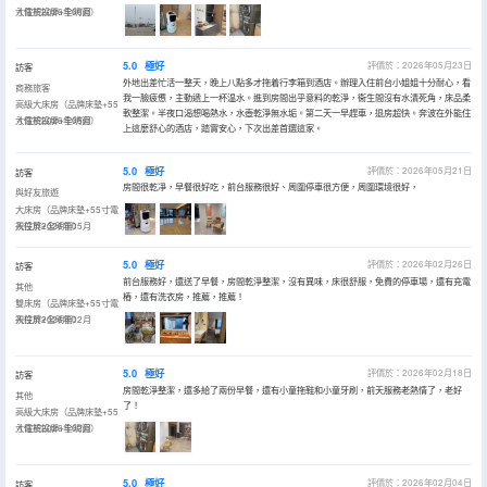
寸電視投屏+全明窗）
入住於2026年06月
5.0
極好
評價於：2026年05月23日
訪客
外地出差忙活一整天，晚上八點多才拖着行李箱到酒店。辦理入住前台小姐姐十分耐心，看
商務旅客
我一臉疲憊，主動遞上一杯温水。進到房間出乎意料的乾淨，衞生間沒有水漬死角，床品柔
高級大床房（品牌床墊+55
軟整潔。半夜口渴想喝熱水，水壺乾淨無水垢。第二天一早趕車，退房超快。奔波在外能住
寸電視投屏+全明窗）
入住於2026年05月
上這麼舒心的酒店，踏實安心，下次出差首選這家。
5.0
極好
評價於：2026年05月21日
訪客
房間很乾凈，早餐很好吃，前台服務很好、周圍停車很方便，周圍環境很好，
與好友旅遊
大床房（品牌床墊+55寸電
視投屏+全明窗）
入住於2026年05月
5.0
極好
評價於：2026年02月26日
訪客
前台服務好，還送了早餐，房間乾淨整潔，沒有異味，床很舒服，免費的停車場，還有充電
其他
樁，還有洗衣房，推薦，推薦！
雙床房（品牌床墊+55寸電
視投屏+全明窗）
入住於2026年02月
5.0
極好
評價於：2026年02月18日
訪客
房間乾淨整潔，還多給了兩份早餐，還有小童拖鞋和小童牙刷，前天服務老熱情了，老好
其他
了！
高級大床房（品牌床墊+55
寸電視投屏+全明窗）
入住於2026年02月
5.0
極好
評價於：2026年02月04日
訪客