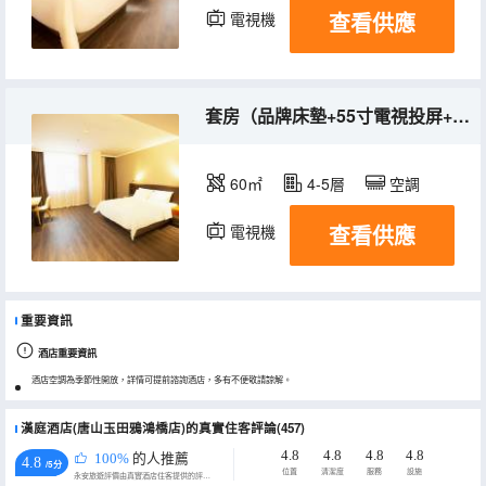
查看供應
電視機
套房（品牌床墊+55寸電視投屏+全明窗）
60㎡
4-5層
空調
查看供應
電視機
重要資訊
酒店重要資訊
酒店空調為季節性開放，詳情可提前諮詢酒店，多有不便敬請諒解。
漢庭酒店(唐山玉田鴉鴻橋店)的真實住客評論(457)
4.8
4.8
4.8
4.8
100%
的人推薦
4.8
/5分
位置
清潔度
服務
設施
永安旅遊評價由真實酒店住客提供的評價。