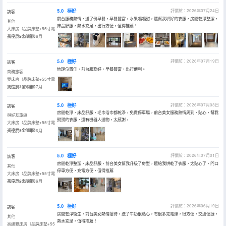
5.0
極好
評價於：2026年07月24日
訪客
前台服務熱情，送了份早餐，早餐豐富，水果嘎嘎甜，還幫我哄好的衣服，房間乾淨整潔，
其他
床品舒服，熱水充足，出行方便，值得推薦！
大床房（品牌床墊+55寸電
視投屏+全明窗）
入住於2026年06月
5.0
極好
評價於：2026年07月19日
訪客
地理位置佳，前台服務好，早餐豐富，出行便利。
商務旅客
雙床房（品牌床墊+55寸電
視投屏+全明窗）
入住於2026年07月
5.0
極好
評價於：2026年07月03日
訪客
房間乾淨，床品舒服，毛巾浴巾都乾淨，免費停車場，前台美女服務熱情周到，貼心，幫我
與好友旅遊
熨燙的衣服，還有機器人送物，太感謝，
大床房（品牌床墊+55寸電
視投屏+全明窗）
入住於2026年06月
5.0
極好
評價於：2026年07月01日
訪客
房間乾淨整潔，床品舒服，前台美女幫我升級了房型，還給我烘乾了衣服，太貼心了，門口
其他
停車方便，充電方便，值得推薦
大床房（品牌床墊+55寸電
視投屏+全明窗）
入住於2026年06月
5.0
極好
評價於：2026年06月19日
訪客
房間乾淨衞生，前台美女熱情接待，送了牛奶很貼心，有很多充電線，很方便，交通便捷，
其他
熱水充足，值得推薦！
高級雙床房（品牌床墊+55