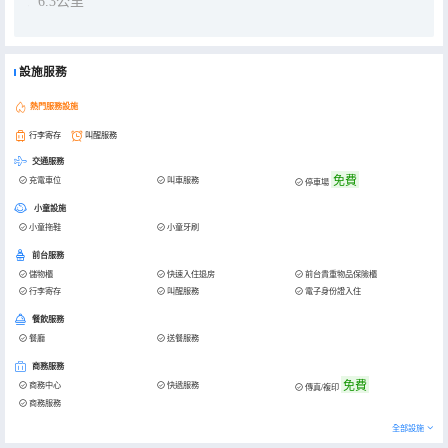
6.3公里
設施服務
熱門服務設施
行李寄存
叫醒服務
交通服務
免費
充電車位
叫車服務
停車場
小童設施
小童拖鞋
小童牙刷
前台服務
儲物櫃
快速入住退房
前台貴重物品保險櫃
行李寄存
叫醒服務
電子身份證入住
餐飲服務
餐廳
送餐服務
商務服務
免費
商務中心
快遞服務
傳真/複印
商務服務
全部設施