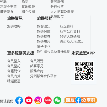
郵輪
船票
新聞發佈
高鐵火車票
當地體驗
分行位置
港玩港食
獨立包團
人才招聘及發展
私隱政策
旅遊資訊
旅遊服務
旅遊攻略
旅客須知
航班資料
旅遊保險
航空公司資料
旅遊禮券
惡劣天氣通知
旅遊短片
簽證及入境須知
電子印花
旅行團報名及責任細則
更多服務與支援
永安旅遊APP
會員登入
會員活動
會員登記
顧客意見
會籍簡介
服務查詢
會員有賞
分銷夥伴合作平台
精選優惠
關注我們