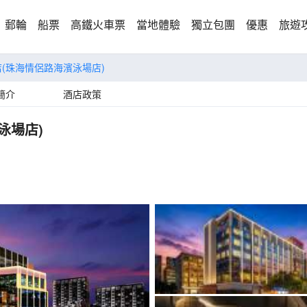
郵輪
船票
高鐵火車票
當地體驗
獨立包團
優惠
旅遊
樂酒店(珠海情侶路海濱泳場店)
簡介
酒店政策
濱泳場店)