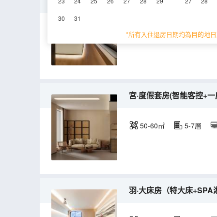
角·大床房（全屋聲控+RO
23
24
25
26
27
28
29
27
28
30
31
28-35㎡
5-7層
*所有入住退房日期均為目的地日
宮·度假套房(智能客控+一
50-60㎡
5-7層
羽·大床房（特大床+SPA淋