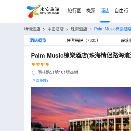
旅行團
機票
酒店
自由行
特價酒店
>
中國酒店
>
珠海酒店
>
Palm Music棕
酒店概览
住客點評（7325）
設施
Palm Music棕樂酒店(珠海情侶路海
園林路51號101號商鋪
全部設施>