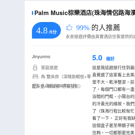
Palm Music棕樂酒店(珠海情侶路海
99%
的人推薦
4.8
/5分
永安旅遊評價由真實酒店住客提供的
5.0
Jinyunmo
極好
家庭旅遊
這是我這趟旅行住到最
直覺選了這家看上去美
角·雙床房（深睡助眠枕+零
堂不大，乾淨整潔，前
入住於2026年07月
壓床墊+鴨絨被+巨幕投影）
了，每個門口都有一盞
浴間的門框、小陽台的
的冷黃光的緣故。我們
了（珠海行程比較匆忙
看了一下， 正好有我
這個盒子甚至帶鏡子啊
住夠，一切都那麼完美！