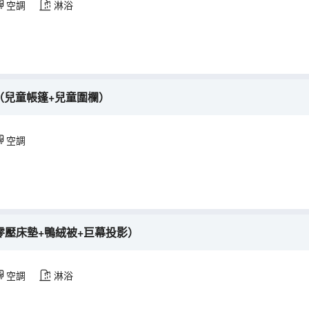
空調
淋浴
房（兒童帳篷+兒童圍欄）
空調
零壓床墊+鴨絨被+巨幕投影）
空調
淋浴