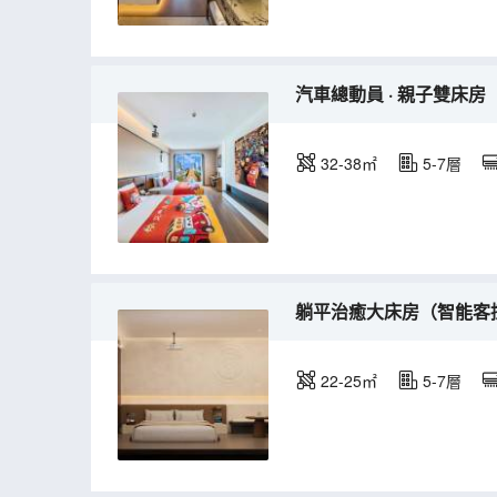
汽車總動員 · 親子雙床
32-38㎡
5-7層
躺平治癒大床房（智能客控
22-25㎡
5-7層