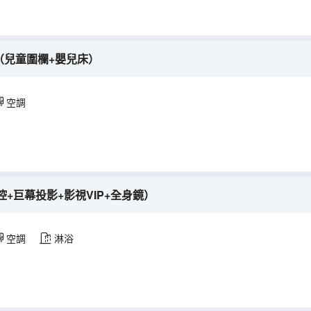
房（兒童圍欄+嬰兒床）
空調
+巨幕投影+影視VIP+全身鏡）
空調
淋浴