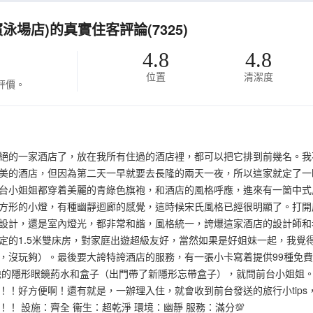
濱泳場店)的真實住客評論(7325)
4.8
4.8
位置
清潔度
評價。
絕的一家酒店了，放在我所有住過的酒店裡，都可以把它排到前幾名。我
美的酒店，但因為第二天一早就要去長隆的兩天一夜，所以這家就定了一
台小姐姐都穿着美麗的青綠色旗袍，和酒店的風格呼應，進來有一箇中式
方形的小燈，有種幽靜迴廊的感覺，這時候宋氏風格已經很明顯了。打開
設計，還是室內燈光，都非常和諧，風格統一，誇爆這家酒店的設計師和
定的1.5米雙床房，對家庭出遊超級友好，當然如果是好姐妹一起，我覺
，沒玩夠）。最後要大誇特誇酒店的服務，有一張小卡寫着提供99種免
缺的隱形眼鏡葯水和盒子（出門帶了新隱形忘帶盒子），就問前台小姐姐
！！好方便啊！還有就是，一辦理入住，就會收到前台發送的旅行小tip
！ 設施：齊全 衞生：超乾淨 環境：幽靜 服務：滿分💯