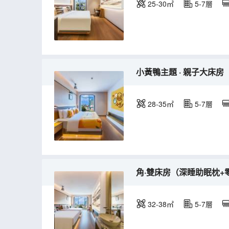
25-30㎡
5-7層
小黃鴨主題 · 親子大床
28-35㎡
5-7層
角·雙床房（深睡助眠枕+
32-38㎡
5-7層