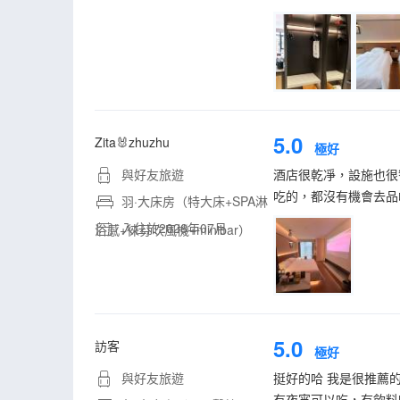
5.0
Zita🐰zhuzhu
極好
與好友旅遊
酒店很乾凈，設施也很
吃的，都沒有機會去品
羽·大床房（特大床+SPA淋
入住於2026年07月
浴感+徠芬吹風機+minibar）
5.0
訪客
極好
與好友旅遊
挺好的哈 我是很推薦
有夜宵可以吃，有飲料