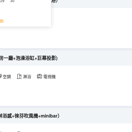
OMPLUS洗護沐+智能衞浴）
29
30
空調
淋浴
期
房一廳+泡澡浴缸+巨幕投影)
空調
淋浴
電視機
浴感+徠芬吹風機+minibar）