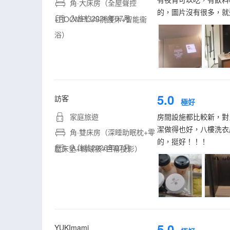
角·大床房（全屋聲控
的，圖片沒有很多，就
入住於2026年07月
+ROOMPLUS洗護沐+智能衞
浴）
5.0
訪客
極好
家庭旅遊
房間設施都比較新，對
潔做得也好，八樓洗衣
角·雙床房（深睡助眠枕+零
的，挺好！！！
入住於2026年07月
壓床墊+鴨絨被+巨幕投影）
5.0
YUKImami