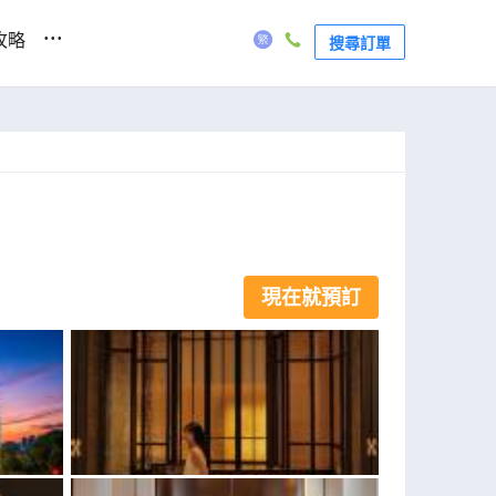
...
攻略
搜尋訂單
現在就預訂