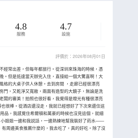
4.8
4.7
服務
設施
評價於：2026年08月01日
不經常出差，但每年都旅行。從深圳來珠海的時候，憑
晚。但是抵達當天辦完入住，直接給一個大驚喜啊！大
風格的大桌子供人休憩。去到房間 ，走廊已經很漂亮
房門，又乾淨又寬敞，兩面有造型的大鏡子，無論是洗
老闆的審美！拍照也很好看，我覺得是燈光有種很漂亮
得也很棒。從酒店還沒走，我就已經想好了下次來還住這
費用品，我感覺住希爾頓和萬豪的時候也沒見這個，就細
。小姐姐一邊和我説話，一邊熟練地幫我裝好了葯水——
s，有周邊美食推薦什麼的，我去吃了，真的好吃。除了沒