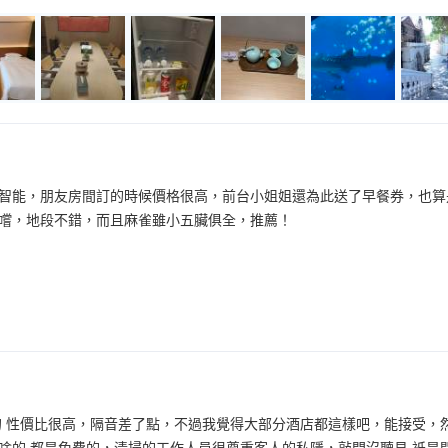
智能，朋友房間訂的時候價格很高，前台小姐姐還為此送了早餐券，也算
嚐，地段不錯，而且麻雀雖小五臟俱全，推薦！
的 性價比很高，隔音差了點，不過我覺得大部分酒店都這樣吧，能接受，
啥的 都是免費的，清掃的工作人員很尊重客人的私隱，敲門沒聽見 衹是