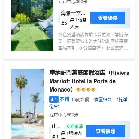
距市中心300米
的簡易廚房；您定能在旅途中找到家
的舒適。客房設有私人陽台。提供免
海景一室公
費無線網絡，方便您與朋友保持聯
查看優惠
1張雙
寓
2
繫。便利設施包括電話，以及保險箱
人床
和遮光窗簾。
藍色別墅酒店位於卡普戴爾，靠近海
灘，距離蒙特卡洛大賭場和摩納哥賽
車場不到 10 分鐘車程。 此公寓酒店
距離盎格魯街 11.3 英里（18.2 公
里），距離尼斯港口 11.3 英里
（18.1 公里）。 您可到露台和花園
摩納哥門萬豪度假酒店
（Riviera
欣賞美景，還可利用免費 WiFi等服務
Marriott Hotel la Porte de
和設施。此公寓酒店的其他設施包括
Monaco）
旅遊/票務服務和野餐區。 特色服務/
設施包括快速入住、快速退房和多語
不錯
4.1
15則評價
"位置很好"
"乾淨
言服務。酒店提供免費自助停車。 10
衞生"
間空調客房提供備有冰箱和爐灶的簡
距市中心850米
易廚房；您定能在旅途中找到家的舒
適。帶有衞星頻道的平板電視可滿足
山景
免費取消
您的娛樂需求；同時提供免費無線網
查看優惠
1張特大
特大
1
絡，方便您與朋友保持聯繫。便利設