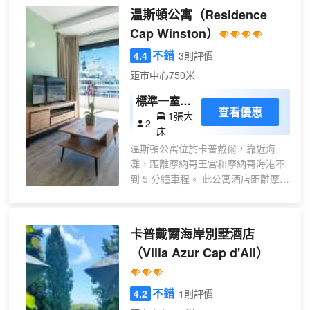
禮賓服務等便利服務和設施。 每天 07:30
温斯頓公寓
（Residence
至 10:00 提供收費的自助式早餐。 特色服
Cap Winston）
務/設施包括行李寄存、洗衣設施和儲物
櫃。 酒店的 14 間客房定能讓您在旅途中
不錯
4.4
3則評價
找到家的舒適。提供免費無線網絡，方便
距市中心750米
您與朋友保持聯繫。配備淋浴設施的私人
浴室提供吹風機和拖鞋。便利設施包括熨
標準一室公
查看優惠
斗/熨衣板和打印機；而且每天提供客房服
1張大
寓 - 帶海景
2
務。
床
陽台
温斯頓公寓位於卡普戴爾，靠近海
灘，距離摩納哥王宮和摩納哥海港不
到 5 分鐘車程。 此公寓酒店距離摩納
哥賽車場 1.5 英里（2.4 公里），距
離蒙特卡洛大賭場 1.6 英里（2.6 公
里）。 這個無煙公寓酒店的特色是附
卡普戴爾海岸別墅酒店
近的自行車租賃。 您可以到海濱酒
（Villa Azur Cap d'Ail）
吧，點一杯喜歡的飲品，暢飲一番。
每天 07:00 至 10:30 提供收費的自助
式早餐。 酒店提供收費自助停車。
不錯
4.2
1則評價
有 31 間客房提供備有爐灶和微波爐