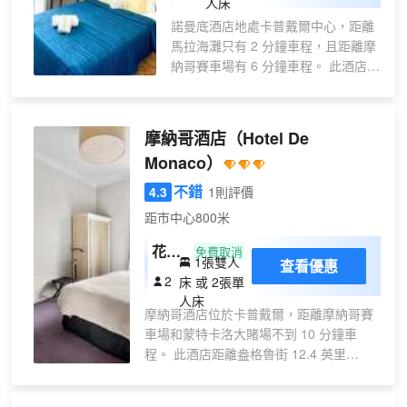
人床
諾曼底酒店地處卡普戴爾中心，距離
馬拉海灘只有 2 分鐘車程，且距離摩
納哥賽車場有 6 分鐘車程。 此酒店距
離摩納哥海港 2.2 英里（3.5 公
里），距離蒙特卡洛大賭場 2.7 英里
（4.3 公里）。 您可到露台和花園欣
摩納哥酒店
（Hotel De
賞美景，還可利用免費 WiFi等服務和
Monaco）
設施。 您可以在酒店的咖啡館享用美
味餐點；也可以待在房間裏，享受部
不錯
4.3
1則評價
分時段客房送餐服務。您可以到酒吧/
距市中心800米
酒廊，點一杯喜歡的飲品，暢飲一
番。每天 07:30 至 11:00 提供收費的
花園
免費取消
1張雙人
查看優惠
自助式早餐。 特色服務/設施包括大
景典
2
床 或 2張單
堂免費報紙、乾洗/洗衣服務和多語言
雅雙
人床
服務。 酒店的 16 間客房定能讓您在
摩納哥酒店位於卡普戴爾，距離摩納哥賽
人間
旅途中找到家的舒適。提供免費無線
車場和蒙特卡洛大賭場不到 10 分鐘車
或雙
網絡，方便您與朋友保持聯繫。浴室
程。 此酒店距離盎格魯街 12.4 英里
床間
提供淋浴設施和吹風機。便利設施包
（19.9 公里），距離馬塞納廣場 11.9 英
括遮光窗簾，而且每天提供客房服務
里（19.1 公里）。 您可利用免費 WiFi和