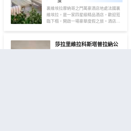
床
床房
施包括保險箱和微波爐；而且每天提
裏維埃拉摩納哥之門萬豪酒店地處法國裏
供客房服務。
維埃拉，是一家四星級精品酒店，歡迎蒞
臨下榻，開啟一場豪華度假之旅。酒店位
於法國卡普戴爾，距海灘僅數步之遙，距
摩納哥僅數分鐘路程。酒店客房和套房近
期裝修一新，配備舒適床品、平板電視及
莎拉里維拉科斯塔普拉納公
高速網絡服務，供您靜享愜意休憩時光。
寓
（SARA RIVIERA Costa
酒店多數客房配有私人陽台，供您飽覽迷
Plana）
人海港風光。下榻我們酒店，暢享室外泳
池和現代健身中心。於Bolinas餐廳感受潮
3.8
9則評價
流格調與波西米亞風情，盡享地道美味佳
距市中心900米
餚。酒店內設優雅宴會廳與會議空間，供
您在法國裏維埃拉地區舉辦各類社交或專
一室房小屋
1張上
業活動。我們的卡普戴爾酒店提供往返摩
查看優惠
28平方米
下鋪 和
3
納哥的免費班車服務，助您於法國裏維埃
1張沙發
拉暢享難忘濱海度假體驗。
床
薩拉濱江坐落於卡普戴爾中心地段，
距離摩納哥賽車場和蒙特卡洛大賭場
不到 10 分鐘車程。 此家居型公寓酒
店距離盎格魯街 11.5 英里（18.5 公