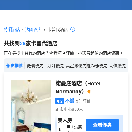
特價酒店
>
法國酒店
>
卡普代
酒店
共找到
28
家卡普代
酒店
正在尋找卡普代的酒店？查看酒店評價，挑選最超值的酒店優惠。
永安推薦
低價優先
好評優先
高星級優先
進距離優先
高價優先
諾曼底酒店
（Hotel
Normandy）
不錯
4.2
5則評價
距市中心850米
雙人房
查看優惠
1張雙
1