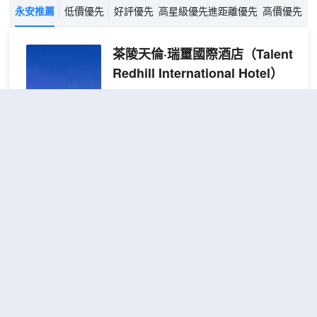
永安推薦
低價優先
好評優先
高星級優先
進距離優先
高價優先
茶陵天倫·瑞璽國際酒店
（Talent
Redhill International Hotel）
很好
4.7
288則評價
"環境優雅"
"早餐
一流"
距市中心2公里
悅致
免費取消
查看優惠
山景
2
1張大床
大床
雲陽疊翠映犀城，洣水悠悠潤古邑；天倫
房
雅境凝瑞氣，一璽安閒待君歸。茶陵天倫
（落
瑞璽國際酒店是茶陵標杆性政務接待和商
地窗
務度假綜合酒店。酒店由香港山立方設計
景|
師團隊匠心打造，按星級標準運營，以
盡攬
“尊貴服務、暖心舒適” 為理念，為商旅、
茶陵曼禾酒店
（Chaling Manhe
雲陽