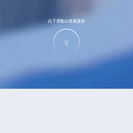
向下滑動以查看更多
特價酒店
>
美國酒店
>
得梅因
酒店
共找到
0
家得梅因
酒店
正在尋找得梅因的酒店？查看酒店評價，挑選最超值的酒店優惠。