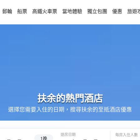
郵輪
船票
高鐵火車票
當地體驗
獨立包團
優惠
旅遊
扶余的
熱門酒店
選擇您需要入住的日期，搜尋扶余的至抵酒店優惠
退房日期
每房入住人數
1晚