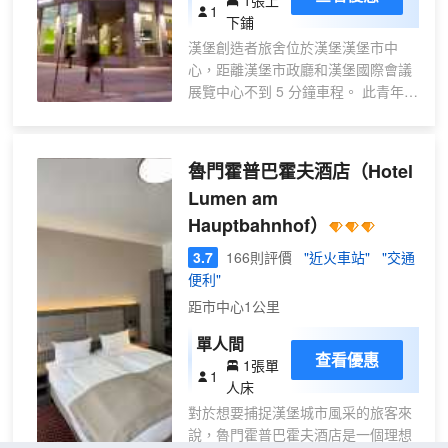
1張上
張床位)
1
下鋪
漢堡創造者旅舍位於漢堡漢堡市中
心，距離漢堡市政廳和漢堡國際會議
展覽中心不到 5 分鐘車程。 此青年旅
館距離微縮景觀世界 1.8 英里（2.9
公里），距離繩索街 2.2 英里（3.5
公里）。 一定要享受一下夜總會和自
魯門霍普巴霍夫酒店
（Hotel
行車租賃等度假設施。此青年旅館還
Lumen am
提供免費 WiFi、禮賓服務和公共區電
Hauptbahnhof）
視。 您可以在青年旅舍的咖啡館享用
美味餐點，或者去小吃吧/熟食店找點
3.7
166則評價
"近火車站"
"交通
吃的。您可以到酒吧/酒廊，點一杯喜
便利"
歡的飲品，暢飲一番。自助式早餐
距市中心1公里
（收費）供應時間為：週一至週五
07:00 至 10:00，週末 08:00 至
單人間
11:00。 特色服務/設施包括24 小時
查看優惠
1張單
1
前台服務、多語言服務和行李寄存。
人床
酒店的 164 間客房定能讓您在旅途中
對於想要捕捉漢堡城市風采的旅客來
找到家的舒適。提供免費無線網絡，
說，魯門霍普巴霍夫酒店是一個理想
方便您與朋友保持聯繫。浴室提供淋