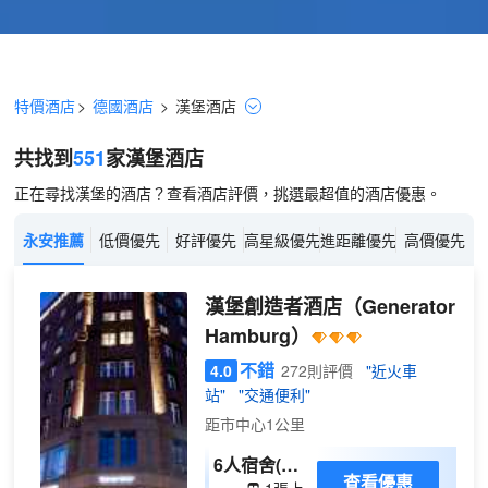
特價酒店
>
德國酒店
>
漢堡
酒店
共找到
551
家漢堡
酒店
正在尋找漢堡的酒店？查看酒店評價，挑選最超值的酒店優惠。
永安推薦
低價優先
好評優先
高星級優先
進距離優先
高價優先
漢堡創造者酒店
（Generator
Hamburg）
不錯
4.0
272則評價
"近火車
站"
"交通便利"
距市中心1公里
6人宿舍(一
查看優惠