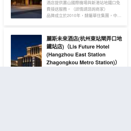
酒店提供蕭山國際機場與新港站地鐵口免
計，為您提供舒適的使用體驗，同時24小
費接送服務，（詳情請諮詢商家）
時熱水供應，確保您隨時都能享受温暖愜
品牌成立於2010年，隸屬華住集團，中國
意的沐浴時光。 餐飲服務- 早餐廳：為您
領先的中檔酒店品牌。目前已覆蓋中國31
精心準備豐富多樣的中西式自助早餐，開
個省級行政區，開業已超過1100家。
啟活力滿滿的一天。 - 正餐廳：主打蕭山
從東方智慧中汲取人文精神，從當代生活
菜及特色菜餚，讓您品嚐到地道的江南風
麗斯未來酒店(杭州東站閘弄口地
中提煉價值內涵，全季通過親朋服務創造
味。餐廳內設有9個獨立包廂，為您提供私
鐵站店)
（Lis Future Hotel
優質體驗，在東方土地上，讓更多人感受
密優雅的用餐環境，無論是商務宴請還是
(Hangzhou East Station
東方的自然得體，為4億中產人羣提升旅途
家庭聚餐都十分適宜。 - 後庭花園：您可
生活品質。
Zhagongkou Metro Station)）
以在這裏享用愜意的下午茶，在綠意盎然
的花園中放鬆身心，享受悠閒的午後時
光。 - 24小時客房送餐服務：無論何時，
很好
4.7
2,121則評價
"設施很好"
"交
只要您有需求，美味佳餚就能及時送到您
通便利"
的房間，讓您足不出戶便能品嚐美食。 會
議與活動 - 多功能會議室：可容納80人，
火車東站地區
距市中心5公里
配備先進的投影儀及音響設備，能夠滿足
精選
免費取消
各類會議、培訓、講座等活動的需求。 -
查看優惠
大床
酒店還免費提供白板、翻頁、筆等基礎會
2
1張大床
房|
議物資，為您的會議活動提供全方位的支
風格
持與保障。 休閒配套 - 健身房：內部配備