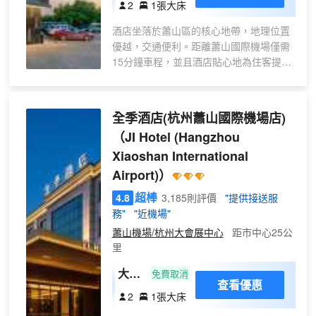
2
1張大床
房
酒店坐落於蕭山區的核心地帶，地理位置
（智
優越，交通便利。距離蕭山國際機場僅需
能馬
15分鐘車程，並且酒店貼心地為住客提供
桶，
免費定時機場接送服務，讓您的出行更加
乳膠
便捷無憂。 酒店擁有100間現代簡約風格
床
的客房，以「自然光影」作為獨特的設計
全季酒店(杭州蕭山國際機場店)
墊，
理念，巧妙地運用水刀拼花大理石工藝與
55寸
（JI Hotel (Hangzhou
幾何線條錯落結合，打造出沉浸式的高質
電
Xiaoshan International
感空間體驗，讓您彷彿置身於自然與藝術
視）
交融的氛圍之中。此外，酒店還配備了智
Airport)）
能機器人服務，為您的入住增添一份科技
超棒
4.8
3,185則評價
"提供接送服
感與趣味性。 客房設施 - 100間簡約風格
務"
"近機場"
客房，精心設計了大床和雙床兩種房型，
滿足不同住客的需求。 - 每間客房均配備
蕭山機場/杭州大會展中心
距市中心25公
里
獨立空調，可根據您的個人喜好調節室內
温度；高速WiFi覆蓋，讓您隨時隨地暢享
大床
免費取消
網絡世界；不同房型分別配備投影儀、65
查看優惠
房
寸或55寸液晶電視，為您的閒暇時光增添
2
1張大床
更多娛樂選擇。 - 乾濕分離的衞浴空間設