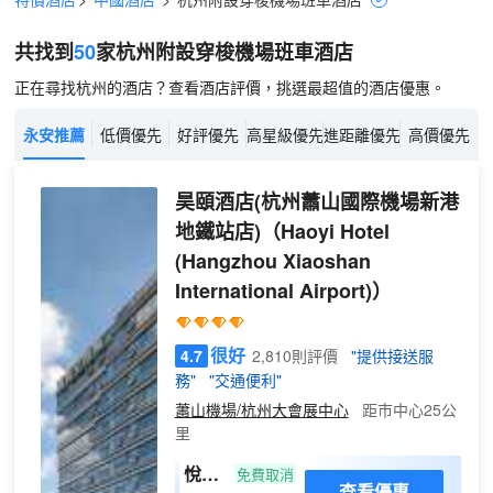
共找到
50
家杭州
附設穿梭機場班車
酒店
正在尋找杭州的酒店？查看酒店評價，挑選最超值的酒店優惠。
永安推薦
低價優先
好評優先
高星級優先
進距離優先
高價優先
昊頤酒店(杭州蕭山國際機場新港
地鐵站店)
（Haoyi Hotel
(Hangzhou Xiaoshan
International Airport)）
很好
4.7
2,810則評價
"提供接送服
務"
"交通便利"
蕭山機場/杭州大會展中心
距市中心25公
里
悅享
免費取消
查看優惠