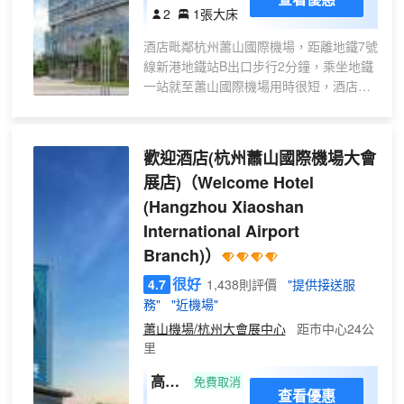
大床
2
1張大床
房
酒店毗鄰杭州蕭山國際機場，距離地鐵7號
線新港地鐵站B出口步行2分鐘，乘坐地鐵
一站就至蕭山國際機場用時很短，酒店距
離杭州大會展中心乘坐地鐵5站路即可到
達，非常便捷；而另外號線地鐵也可直達
奧體中心、市民中心、吳山廣場，到西湖
歡迎酒店(杭州蕭山國際機場大會
景區也極為便利。遠離市區繁華的喧囂，
展店)
（Welcome Hotel
是您遠行前、久歸後暫歇的不二之選。酒
(Hangzhou Xiaoshan
店總面積8200多平方，擁有客房、健身
房、會議室、餐廳、免費停車場。全心的
International Airport
專業服務給您美好的入住體驗，幫您卸下
Branch)）
差旅前後的疲憊。
很好
4.7
1,438則評價
"提供接送服
務"
"近機場"
蕭山機場/杭州大會展中心
距市中心24公
里
高級
免費取消
查看優惠
大床