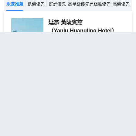
永安推薦
低價優先
好評優先
高星級優先
進距離優先
高價優先
延旅·黃陵賓館
（Yanlu·Huangling Hotel）
很好
4.7
622則評價
"環境優雅"
"房間
很大"
距市中心2公里
標準
免費取消
查看優惠
大床
2
1張大床
房
延旅·黃陵賓館位於黃陵縣西部門戶區軒轅
【通
大道南側,緊鄰包茂高速黃陵出入口，距國
透採
家首批5A級景區黃帝陵駕車10分鐘, 交通
光
便利、區位優勢突出。酒店以漢唐建築為
+乾
骨、華夏文明為魂，將莊重典雅的傳統風
濕分
格與現代舒適的旅居體驗融為一體。這裏
黃陵迎賓商務酒店
（Huangling
離
既是商務會議的理想舉辦地，也是拜謁始