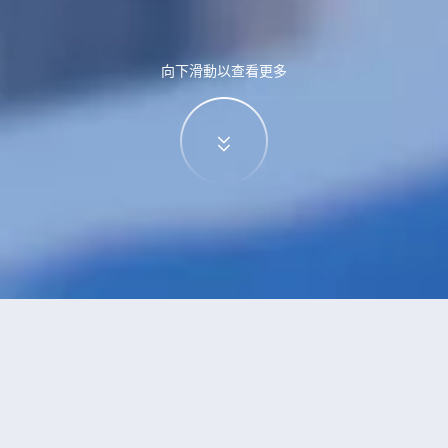
向下滑動以查看更多
特價酒店
>
中國酒店
>
加南
酒店
共找到
0
家加南
酒店
正在尋找加南的酒店？查看酒店評價，挑選最超值的酒店優惠。