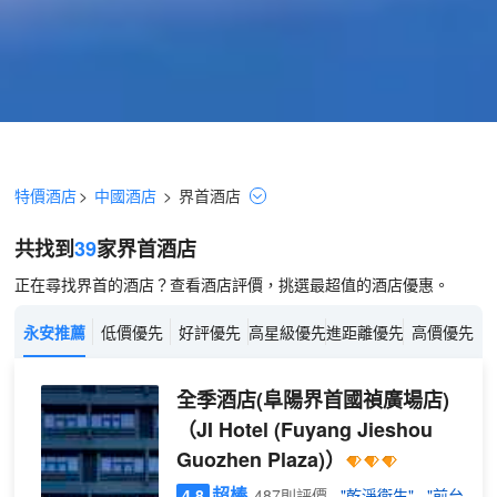
特價酒店
>
中國酒店
>
界首
酒店
共找到
39
家界首
酒店
正在尋找界首的酒店？查看酒店評價，挑選最超值的酒店優惠。
永安推薦
低價優先
好評優先
高星級優先
進距離優先
高價優先
全季酒店(阜陽界首國禎廣場店)
（JI Hotel (Fuyang Jieshou
Guozhen Plaza)）
超棒
4.8
487則評價
"乾淨衞生"
"前台