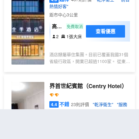
熱情好客"
距市中心3公里
高級
免費取消
查看優惠
大床
2
1張大床
房
酒店隸屬華住集團。目前已覆蓋我國31個
省級行政區，開業已超過1100家。 從東方
智慧中汲取人文精神，從當代生活中提煉
價值內涵，酒店通過親朋服務創造優質體
驗，在東方土地上，讓更多人感受東方的
界首世紀賓館
（Centry Hotel）
自然得體，為4億中產人羣提升旅途生活品
質。
不錯
4.4
23則評價
"乾淨衞生"
"服務
很好"
距市中心2公里
行政
免費取消
查看優惠
大床