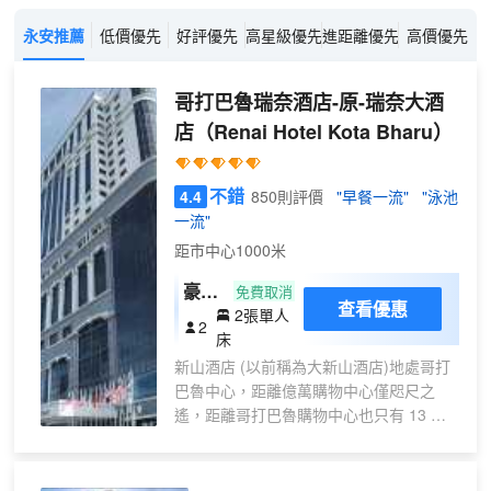
永安推薦
低價優先
好評優先
高星級優先
進距離優先
高價優先
哥打巴魯瑞奈酒店-原-瑞奈大酒
店
（Renai Hotel Kota Bharu）
不錯
4.4
850則評價
"早餐一流"
"泳池
一流"
距市中心1000米
豪華
免費取消
查看優惠
2張單人
雙床
2
床
房
新山酒店 (以前稱為大新山酒店)地處哥打
巴魯中心，距離億萬購物中心僅咫尺之
遙，距離哥打巴魯購物中心也只有 13 分
鐘步行路程。 此酒店距離文化中心 1.1 英
里（1.8 公里），距離蘇丹穆罕默德四世
球場 1.2 英里（2 公里）。 您可享受室外