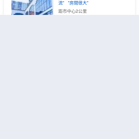
Restaurant享用美味餐飲。 特色服
流"
"房間很大"
務/設施包括快速入住、快速退房和24
距市中心2公里
小時前台服務。 酒店有 172 間客
房，提供液晶電視。提供免費有線和
高級特大床
查看優惠
無線上網，方便您與朋友保持聯繫；
1張特
房或雙床房
2
另提供衞星頻道，可滿足您的娛樂需
大床
求。配備淋浴設施的私人浴室提供大
麗芙維拉大酒店地處哥打巴魯中心，
花灑淋浴噴頭和免費洗浴用品。便利
距離街頭藝術和獨立廣場不到 5 分鐘
設施包括可存放筆記本電腦的保險箱
步行路程。 此酒店距離Siti Khadijah
和書桌；而且每天提供客房服務。
Central Market (茜蒂卡迪查中心大巴
剎) 0.3 英里（0.5 公里），距離伊斯
蘭博物館 0.3 英里（0.6 公里）。 不
皇冠花園酒店
（Crown Garden
要錯過室外游泳池和健身中心等眾多
Hotel）
度假設施。此酒店的其他特色包括免
費 WiFi、禮賓服務和禮品店/報攤。
不錯
4.3
188則評價
"位置很好"
"乾淨
酒店設有 2 間餐廳，您可以去D
衞生"
Brasserie簡單吃一點；也可以待在房
距市中心1公里
間裏，享受 24 小時送餐服務。 在忙
碌的一天後，不妨去酒吧/酒廊輕鬆一
標準
免費取消
查看優惠
下。每天 05:30 至 10:30 提供收費的
1張單人
單人
1