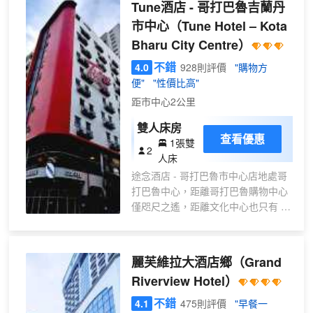
Tune酒店 - 哥打巴魯吉蘭丹
游泳池和健身中心等度假設施。此酒店的
市中心
（Tune Hotel – Kota
其他設施包括免費 WiFi、禮賓服務和舞
Bharu City Centre）
廳。 酒店設有 2 間餐廳，您不妨選擇到
Dynasty享用中國菜，也可以待在房間
不錯
4.0
928則評價
"購物方
裏，享受部分時段客房送餐服務。此外咖
便"
"性價比高"
啡館還供應美味點心。每天 06:30 至
距市中心2公里
10:30 提供收費的自助式早餐。 特色服務/
設施包括收費高速有線上網、商務中心和
雙人床房
豪華轎車或公務車服務。計劃在哥打巴魯
查看優惠
1張雙
2
舉辦活動？這家酒店擁有 1327 平方米
人床
（14284 平方英尺）的空間，包括會議場
途念酒店 - 哥打巴魯市中心店地處哥
地和會議室。酒店設有收費的24 小時往返
打巴魯中心，距離哥打巴魯購物中心
機場班車，此外還提供收費自助停車。 有
僅咫尺之遙，距離文化中心也只有 10
298 間空調客房提供冰箱和液晶電視；您
分鐘步行路程。 此酒店距離蘇丹穆罕
定能在旅途中找到家的舒適。提供免費有
默德四世球場 0.9 英里（1.4 公
線和無線上網，方便您與朋友保持聯繫；
里），距離億萬購物中心 1 英里
另提供衞星頻道，可滿足您的娛樂需求。
麗芙維拉大酒店鄉
（Grand
（1.6 公里）。 這個無煙酒店建於
配備獨立的浴缸和淋浴的私人浴室提供免
Riverview Hotel）
2011 年。 您可以去服務途念酒店 -
費洗浴用品和吹風機。便利設施包括電
哥打巴魯市中心店住客的Haiyaki
不錯
4.1
475則評價
"早餐一
話，以及保險箱和書桌。