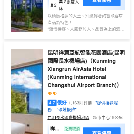
2張雙人
雙床
2
床
房
以精緻格調的大堂、別緻輕奢的智能客房
（智
產品為特色！
能小
“熱情待客、人服務於人、品質為上的酒店
愛管
理念”
家
酒店位於：昆明市長水國際機場商圈鉑港
+深
現代廣場一棟一樓，毗鄰昆明長水國際機
昆明祥潤亞航智能花園酒店(昆明
睡眠
場航站樓，酒店提供免費24小時接機、送
零壓
國際長水機場店)
（Kunming
機便利服務，周邊環境幽雅；商務出差親
床）
Xiangrun AirAsia Hotel
子自駕旅遊優選；各類舒適智能化客房，
客房床墊採用國外高端品牌零感床墊（安
(Kunming International
全舒適），為您帶來一夜好夢之眠；讓“小
Changshui Airport Branch)）
愛同學”智能語音系統帶來暢享貼心體驗，
妙趣多彩的親子時光家庭套房；豐富的各
類酒店配套設施：商務包廂、自助健身
很好
4.7
1,163則評價
"提供接送服
房、自助洗衣房、大堂吧、多功能會議廳
務"
"環境優雅"
等等；讓您盡享悠閒與快樂；經過一座
昆明長水國際機場地區
距市中心19公里
城、尋覓一間房、消去您滿身的疲憊，我
們以熱情的服務、舒適的居住環境，帶着
祥
免費取消
查看優惠