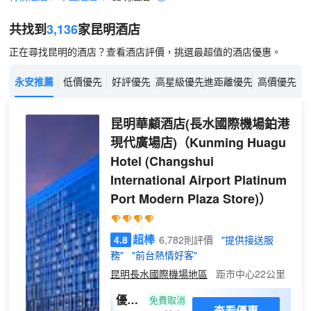
共找到
3,136
家昆明
酒店
正在尋找昆明的酒店？查看酒店評價，挑選最超值的酒店優惠。
永安推薦
低價優先
好評優先
高星級優先
進距離優先
高價優先
昆明華顧酒店(長水國際機場鉑港
現代廣場店)
（Kunming Huagu
Hotel (Changshui
International Airport Platinum
Port Modern Plaza Store)）
超棒
4.8
6,782則評價
"提供接送服
務"
"前台熱情好客"
昆明長水國際機場地區
距市中心22公里
優享
免費取消
查看優惠