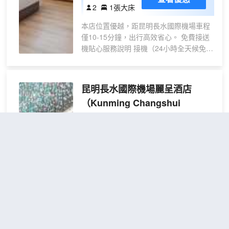
對精緻美好生活的嚮往和追求幸福的榮耀
潤・
2
1張大床
感，為您提供高質量的睡眠環境，努力為
舒眠
您的每一次光臨帶來賓至如歸的服務和心
本店位置優越，距昆明長水國際機場車程
大床
之所歸的優質體驗！期待您的到來，我們
僅10-15分鐘，出行高效省心。 免費接送
房
在華顧！等您來！
機貼心服務說明 接機（24小時全天候免
【智
費） 無論您多晚落地、航班延誤至深夜，
能客
無需提前預約。下飛機取完行李後直接致
控
電前台，酒店會立刻調度司機前往航站樓
昆明長水國際機場麗呈酒店
+零
接應，不用在出口長時間等候，專人接
壓
（Kunming Changshui
應、協助搬運行李，深夜抵達也能安心無
床】
International Airport Rezen
憂。 送機固定發車班次 酒店依山而築，坐
北朝南，院內小溪潺潺，常年春意盎然。
Hotel）
客房輕奢典雅，環境靜謐雅緻，店內陳列
很好
4.7
5,239則評價
"提供接送服
各式特色民族刺繡，處處流淌濃郁雲南民
務"
"近機場"
俗文化，同時為賓客提供高端定製化家庭
專屬服務。 特色百寸巨幕影院豪華單間配
昆明長水國際機場地區
距市中心19公里
備全屋智能語音控制系統，動口就能操控
高級
免費取消
全屋設備，輕鬆消解旅途疲憊。不管是休
查看優惠
2張單人
雙人
閒旅行、商務出差、機場短途中轉，這裏
2
床
房|
都是温暖舒適的旅途避風港，沉浸式感受
麗呈集團是國內高端連鎖酒店集團，目前
全景
獨一份的滇式民族風情，靜候您下榻光