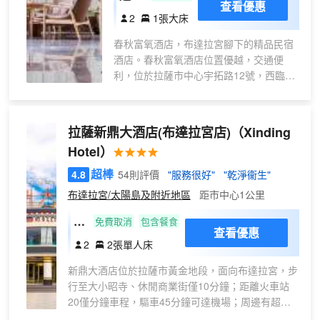
查看優惠
馬
濃氧
2
1張大床
桶
大床
）
春秋富氧酒店，布達拉宮腳下的精品民宿
房
酒店。春秋富氧酒店位置優越，交通便
利，位於拉薩市中心宇拓路12號，西臨網
紅打卡地布達拉宮廣場和宏偉的宮堡式建
築羣布達拉宮，東靠朝聖者心中的聖地大
昭寺和藏式風情濃郁的千年轉經道八廓
拉薩新鼎大酒店(布達拉宮店)
（Xinding
街。當你厭倦了大城市裏的喧囂浮躁，不
Hotel）
妨來到這裏，放鬆身心，徜徉在神聖的藏
文化氛圍裏，還原純粹的生活。春秋富氧
超棒
4.8
54則評價
"服務很好"
"乾淨衞生"
酒店由設計師精心設計，是拉薩具有設計
布達拉宮/太陽島及附近地區
距市中心1公里
感的酒店，整體設計新中式風格，客房既
有現代的簡約大方，也有古代的婉約含
特
免費取消
包含餐食
查看優惠
蓄。有質感的榆木傢俱、無味的硅藻泥牆
價
2
2張單人床
體以及藏式元素的屋頂設計是酒店亮點。
雙
設計關乎人的情感和美的表達，我們酒店
新鼎大酒店位於拉薩市黃金地段，面向布達拉宮，步
床
精心彰顯住的藝術，這裏是您的旅途歸
行至大小昭寺、休閒商業街僅10分鐘；距離火車站
房
處。春秋富氧酒店提供優質的住宿和管家
20僅分鐘車程，驅車45分鐘可達機場；周邊有超
（
服務，打造舒適獨特的入住體驗。自助早
市、醫院、銀行等配套設施，交通便利。