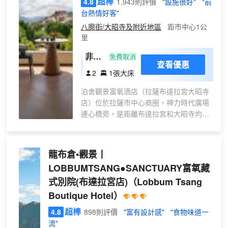
超棒
4.8
1,943則評價
"設施很好"
"前
台熱情好客"
八廓街/大昭寺及附近地區
距市中心1公
里
非觀
免費取消
查看優惠
景·
2
1張大床
安睡
泊舍觀景富氧酒店（拉薩布達拉宮大昭寺
大床
店）位於拉薩市中心商圈，神力時代廣場
房
連心橋旁，是距離布達拉宮和大昭寺均在
「彌
可步行約15分鐘直達的酒店，酒店以觀景
散供
房為主，所有客房配備高星級舒達品牌零
氧可
壓床墊，康乃馨布草，使用拉薩香格里拉
龍布倉▪觀景丨
鼻吸
酒店的星級洗滌，房間全部配備彌散式供
+智
LOBBUMTSANG●SANCTUARY富氧藏
氧，可自主調節的空調和智能馬桶。除此
能衞
式別院(布達拉宮店)
（Lobbum Tsang
之外，觀景房可直觀布達拉宮，另外配備
浴」
可自主調節地暖，電動窗簾，農夫山泉直
Boutique Hotel）
飲水、小冰箱和mini吧軟飲、膠囊咖啡機
超棒
4.8
898則評價
"富有設計感"
"食物味道一
等，在泊舍觀景富氧酒店，足不出戶享受
流"
充裕彌散式氧氣，還可近距離欣賞布達拉