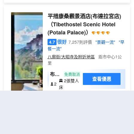
無
餐菜品豐富，兼具中、西以及藏式風味，
新鼎大酒店隸屬於西藏礦業股份有限公司，是一家集
窗
足不出戶您就能吃到可口的美食。我們從
住宿、餐飲、會議、休閒等為一體的涉外商務酒店。
平措康桑觀景酒店(布達拉宮店)
）
選址開始就傾注了太多的情感，期待能為
酒店擁有專業的管理團隊、一流的服務設施，併力爭
您傳遞初心的温暖。
（
（Tibethostel Scenic Hotel
打造拉薩市旗艦酒店。酒店是您旅遊休閒、商務洽談
供
(Potala Palace)）
的理想下榻之選。
氧
很好
4.7
7,257則評價
"景觀一流"
"早
）
餐一流"
八廓街/大昭寺及附近地區
距市中心1公
里
布達
免費取消
查看優惠
2張雙人
拉宮
2
床
觀景
平措康桑觀景酒店(布達拉宮店)位於布達
·供
拉宮東側，精心設計的特色觀景房裏足不
氧雙
出戶就能欣賞到布達拉宮的美，打開自動
床房
窗簾布達拉宮就緩緩印入眼簾。在抖音上
（沙
成為觀布達拉宮美景的網紅酒店，酒店觀
發躺
景系列房型一直深受大家的喜愛。
殊勝·歸藏莊園富氧酒店(八廓街
椅