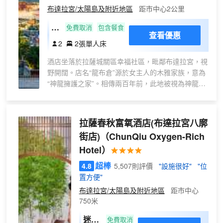
布達拉宮/太陽島及附近地區
宮的美景。
距市中心2公里
藏
免費取消
包含餐食
查看優惠
式
2
2張單人床
供
酒店坐落於拉薩城關區幸福社區，毗鄰布達拉宮，視
氧
野開闊。店名“龍布倉”源於女主人的木雅家族，意為
雙
“神龍擁護之家”。相傳兩百年前，此地被視為神龍棲
床
居之處，旁人定居常遇不幸，唯女主人祖父攜家安居
房
於此，家族安康，成為當地佳話。 民宿為純藏式風
（
格，融貫尼泊爾風情，配備高品質設施與温馨服務。
拉薩春秋富氧酒店(布達拉宮八廓
傳
所有客房冬暖夏涼，配有電視、冰箱、保險櫃、製氧
統
街店)
（ChunQiu Oxygen-Rich
機、加濕器及品牌衞浴。每件傢俱皆由畫師手繪藏式
藏
Hotel）
圖案，寓意深遠，展現獨具特色的藏族藝術。 我們
箱
擁有藏、漢及尼泊爾團隊，提供藏餐、中餐、尼泊爾
超棒
4.8
5,507則評價
"設施很好"
"位
+
餐與西餐。觀景餐廳可遠眺布達拉宮，亦是融入本地
置方便"
智
生活的窗口。 龍布倉願以家園般的温馨、藏地的真
布達拉宮/太陽島及附近地區
距市中心
誠，伴您度過一段舒適而難忘的拉薩時光。
能
750米
加
熱
迷你
免費取消