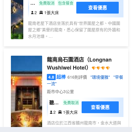
東
免費取消
包含餐食
查看優惠
區
2
1張大床
標
龍南老屋下酒店坐落於具有“世界圍屋之都、中國圍
準
屋之鄉”美譽的龍南，悉心保留了圍屋原有的外牆和
大
水月池塘。
床
龍南老屋下酒店是一所高端精品酒店，總投資3個多
房
億元，佔地面積97畝，綠化和自然水域面積佔地超過
50%。
龍南烏石圍酒店
（Longnan
酒店以500多平米的“老屋堂”為酒店一期的中央軸
Wushiwei Hotel）
線，展開設計作為酒店餐飲接待場所，四面有燈光水
池環繞，前有仿古迎賓長廊，後有中式小橋亭台；又
超棒
4.8
616則評價
"環境優雅"
"早餐
與後面古色古香的“書苑”相互對應。“書苑”平時可品
一流"
茗讀書、休閒會友，而舉辦各種中小型活動時即可隨
距市中心3公里
時變身為多功能廳，一舉多得。
酒店西區，設有新中式現代風格園景客房共四十餘
聽雨
免費取消
查看優惠
間，另設有別墅客房3種，關西園、燕翼園、龍光閣
雅緻
2
1張大床
（雙層），全部都是庭院景觀，帶有景觀泡池、餐飲
單間
平台等設施；酒店東區，設有現代風格客房八十餘
酒店位於江西省贛州龍南市，金水大道與
間，並有兩棟獨具風格的中式風格別墅。對外開放的
客屬大道交匯處，緊鄰龍南汽車站，地理