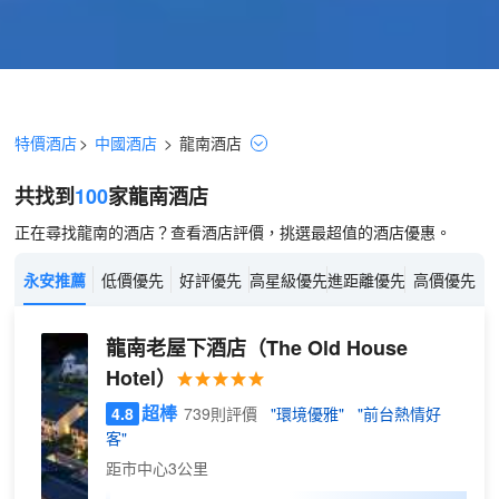
特價酒店
>
中國酒店
>
龍南
酒店
共找到
100
家龍南
酒店
正在尋找龍南的酒店？查看酒店評價，挑選最超值的酒店優惠。
永安推薦
低價優先
好評優先
高星級優先
進距離優先
高價優先
龍南老屋下酒店
（The Old House
Hotel）
超棒
4.8
739則評價
"環境優雅"
"前台熱情好
客"
距市中心3公里