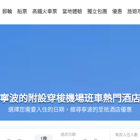
郵輪
船票
高鐵火車票
當地體驗
獨立包團
優惠
旅遊
寧波的
附設穿梭機場班車
熱門酒
選擇您需要入住的日期，搜尋寧波的至抵酒店優惠
退房日期
每房入住人數
1晚