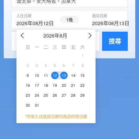
入住日期
退房日期
1晚
2026年08月12日
2026年08月13日
2026年8月
2026年9
每房入住人數
搜尋
日
一
二
三
四
五
六
日
一
二
三
1
1
2
3
2
3
4
5
6
7
8
6
7
8
9
1
9
10
11
12
13
14
15
13
14
15
16
1
16
17
18
19
20
21
22
20
21
22
23
2
23
24
25
26
27
28
29
27
28
29
30
30
31
*所有入住退房日期均為目的地日期