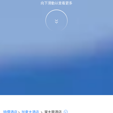
向下滑動以查看更多
特價酒店
>
加拿大酒店
>
渥太華
酒店