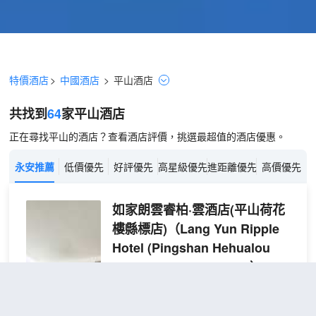
特價酒店
>
中國酒店
>
平山
酒店
共找到
64
家平山
酒店
正在尋找平山的酒店？查看酒店評價，挑選最超值的酒店優惠。
永安推薦
低價優先
好評優先
高星級優先
進距離優先
高價優先
如家朗雲睿柏·雲酒店(平山荷花
樓縣標店)
（Lang Yun Ripple
Hotel (Pingshan Hehualou
county standard store)）
很好
4.7
379則評價
"環境優雅"
"早餐
一流"