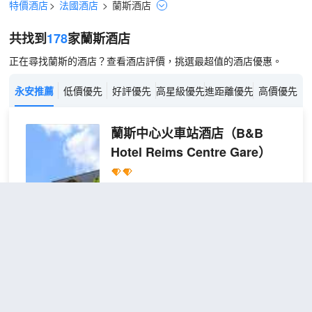
特價酒店
>
法國酒店
>
蘭斯
酒店
共找到
178
家蘭斯
酒店
正在尋找蘭斯的酒店？查看酒店評價，挑選最超值的酒店優惠。
永安推薦
低價優先
好評優先
高星級優先
進距離優先
高價優先
蘭斯中心火車站酒店
（B&B
Hotel Reims Centre Gare）
不錯
4.2
32則評價
"交通便利"
"乾淨
衞生"
距市中心700米
雙人
免費取消
查看優惠
1張雙人
房
2
床
簡約酒店蘭斯中心車站位於蘭斯克萊爾馬