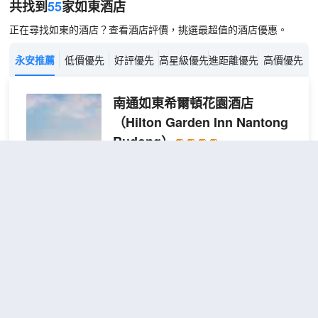
共找到
55
家如東
酒店
正在尋找如東的酒店？查看酒店評價，挑選最超值的酒店優惠。
永安推薦
低價優先
好評優先
高星級優先
進距離優先
高價優先
南通如東希爾頓花園酒店
（Hilton Garden Inn Nantong
Rudong）
很好
4.7
1,336則評價
"前台熱情好
客"
"早餐一流"
城中心商業區
距市中心3公里
花園
免費取消
查看優惠
大床
2
1張大床
房
南通如東希爾頓花園酒店坐落於如東城市
核心區域——瑞晶商業廣場；緊鄰如東經
濟開發區、政務中心及大型購物廣場；酒