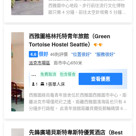
西雅圖中心地段，步行前往流行文化博物
館只需 4 分鐘、前往太空針塔需 5 分鐘。
此酒店距離諾德斯特龍 0.9 英里（1.4 公
里），距離派克市場 1 英里（1.6 公
里）。 您可充分利用酒店提供的度假設
西雅圖格林托特青年旅館
（Green
施，例如熱水浴缸、健身中心和季節性開
Tortoise Hostel Seattle）
放的室外游泳池。此酒店的其他特色包括
免費 WiFi、禮賓服務和自動售貨機。 您可
很好
4.6
46則評價
"位置很好"
"服務很好"
享受酒店的客房送餐服務。 特色服務/設施
派克市場區
距市中心650米
包括商務中心、快速入住和快速退房。酒
店提供收費自助停車。 有 88 間客房提供
共
免費取消
包含餐食
查看優惠
冰箱和微波爐；您定能在旅途中找到家的
享
1
1張單人床
舒適。提供免費無線網絡，方便您與朋友
宿
保持聯繫；衞星頻道可滿足您的娛樂需
西雅圖綠烏龜青年旅舍位於西雅圖西雅圖市中心，距
舍
求。浴室提供免費洗浴用品和吹風機。便
離派克市場僅咫尺之遙，距離西雅圖濱海區也只有 4
房
利設施包括可存放筆記本電腦的保險箱和
分鐘步行路程。 此青年旅館距離貝爾街郵輪碼頭 66
間
書桌；而且每天提供客房服務。
號 0.6 英里（1 公里），距離西雅圖水族館 0.2 英里
，
（0.3 公里）。 您可利用免費 WiFi、禮賓服務和公
1
共客廳等便利服務和設施。 每日 06:00 至 10:00 提
先鋒廣場貝斯特韋斯特優質酒店
（Best
張
供免費的歐式早餐。 特色服務/設施包括快速退房、