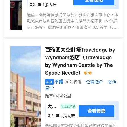
床
2
1張大床
房
迪倫，温德姆貝蒙特坐落於西雅圖西雅圖市中心，距
-
離派克市場和西雅圖會議中心拱門大樓不到 15 分鐘
非
步行路程。 此酒店距離西雅圖濱海區 0.5 英里（0.9
吸
公里），距離西雅圖中心 0.6 英里（1 公里）。 您可
煙
利用免費 WiFi和禮賓服務等便利服務和設施。 特色
服務/設施包括24 小時前台服務、多語言服務和行李
西雅圖太空針塔Travelodge by
寄存。酒店提供收費自助停車。 有 67 間特色裝修的
Wyndham酒店
（Travelodge
客房定能讓您在旅途中找到家的舒適。提供備有淋
by Wyndham Seattle by The
浴/盆浴組合的浴室。便利設施包括書桌，以及帶有
免費市內通話的電話。
Space Needle）
不錯
4.3
36則評價
"位置很好"
"乾淨
衞生"
距市中心2公里
大床
免費取消
查看優惠
房
2
1張大床
西雅圖太空針塔旁温德姆旅遊旅館坐落於