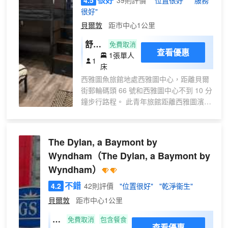
4.5
39則評價
"位置很好"
"服務
很好"
貝爾敦
距市中心1公里
舒適
免費取消
查看優惠
1張單人
宿
1
床
舍，
西雅圖魚旅館地處西雅圖中心，距離貝爾
女士
街郵輪碼頭 66 號和西雅圖中心不到 10 分
專用
鐘步行路程。 此青年旅館距離西雅圖濱海
房
區 0.4 英里（0.7 公里），距離派克市場
0.5 英里（0.7 公里）。 您可利用免費
WiFi和禮賓服務等便利服務和設施。 特色
The Dylan, a Baymont by
服務/設施包括行李寄存、洗衣設施和儲物
Wyndham
（The Dylan, a Baymont by
櫃。 有 129 間客房提供冰箱和微波爐；您
Wyndham）
定能在旅途中找到家的舒適。在公用廚房
中做飯。提供免費無線網絡，方便您與朋
不錯
4.2
42則評價
"位置很好"
"乾淨衞生"
友保持聯繫。
貝爾敦
距市中心1公里
大
免費取消
包含餐食
查看優惠