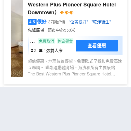
雙
Western Plus Pioneer Square Hotel
24 小時前台服務和行李寄存。 有 31 間空調客房提
人
Downtown）
供微波爐；您定能在旅途中找到家的舒適。在公用廚
床
房中做飯。提供免費無線網絡，方便您與朋友保持聯
很好
4.5
37則評價
"位置很好"
"乾淨衞生"
，
繫。浴室提供淋浴設施，配有大花灑淋浴噴頭和吹風
先鋒廣場
距市中心550米
男
機。
女
無
免費取消
包含餐食
混
查看優惠
障
2
1張雙人床
合
礙
超值優惠、地理位置優越、免費歐式早餐和免費高速
一
互聯網。 毗鄰運動體育場、海濱和所有主要景點！
張
The Best Western Plus Pioneer Square Hotel
雙
Downtown 位於西雅圖所有景點中心位置，其中包括
人
華盛頓大學、會議中心和巡遊路線。 政府和企業客
床
人將會對酒店毗鄰聯邦大樓、亞馬遜、ING、星巴克
西雅圖市中心/西雅圖中心萬豪萬楓酒店
行
和市中心的優越位置感到欣喜不已。 這家酒店是一
動
及套房
（Fairfield Inn & Suites Seattle
處歷史悠久的獨特維多利亞羅馬式地標，提供傳統傢
無
Downtown/Seattle Center）
俱和所有家庭式現代化便利設施，為您帶來卓越的客
障
戶體驗。 每間設備完善的客房和套房都配備有線衞
3.5
47則評價
"早餐一流"
"房間不錯"
礙
星電視和無線高速互聯網。美好的一天從免費歐式早
距市中心2公里