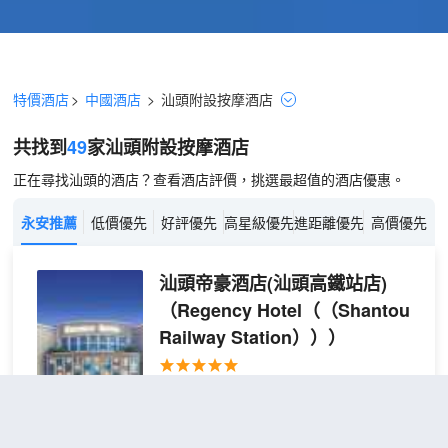
特價酒店
>
中國酒店
>
汕頭
附設按摩
酒店
共找到
49
家汕頭
附設按摩
酒店
正在尋找汕頭的酒店？查看酒店評價，挑選最超值的酒店優惠。
永安推薦
低價優先
好評優先
高星級優先
進距離優先
高價優先
汕頭帝豪酒店(汕頭高鐵站店)
（Regency Hotel（（Shantou
Railway Station）））
很好
4.5
3,349則評價
"交通便利"
"前
台熱情好客"
汕頭站
距市中心7公里