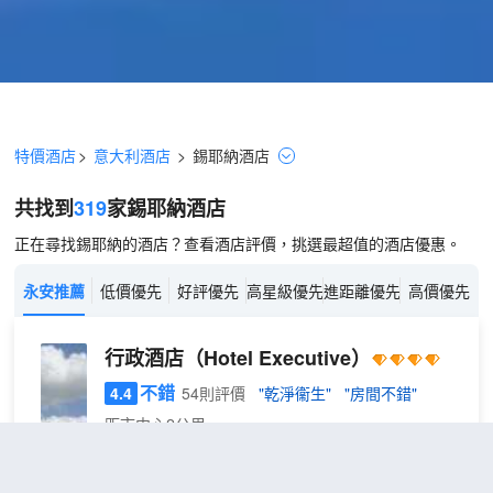
特價酒店
>
意大利酒店
>
錫耶納
酒店
共找到
319
家錫耶納
酒店
正在尋找錫耶納的酒店？查看酒店評價，挑選最超值的酒店優惠。
永安推薦
低價優先
好評優先
高星級優先
進距離優先
高價優先
行政酒店
（Hotel Executive）
不錯
4.4
54則評價
"乾淨衞生"
"房間不錯"
距市中心2公里
標
免費取消
包含餐食
查看優惠
準