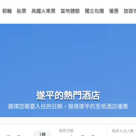
郵輪
船票
高鐵火車票
當地體驗
獨立包團
優惠
旅遊
遂平的
熱門酒店
選擇您需要入住的日期，搜尋遂平的至抵酒店優惠
退房日期
每房入住人數
1晚