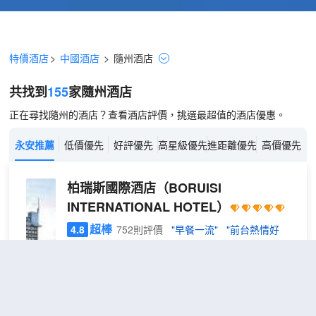
特價酒店
>
中國酒店
>
隨州
酒店
共找到
155
家隨州
酒店
正在尋找隨州的酒店？查看酒店評價，挑選最超值的酒店優惠。
永安推薦
低價優先
好評優先
高星級優先
進距離優先
高價優先
柏瑞斯國際酒店
（BORUISI
INTERNATIONAL HOTEL）
超棒
4.8
752則評價
"早餐一流"
"前台熱情好
客"
距市中心2公里
舒
免費取消
包含餐食
查看優惠
適
2
1張大床