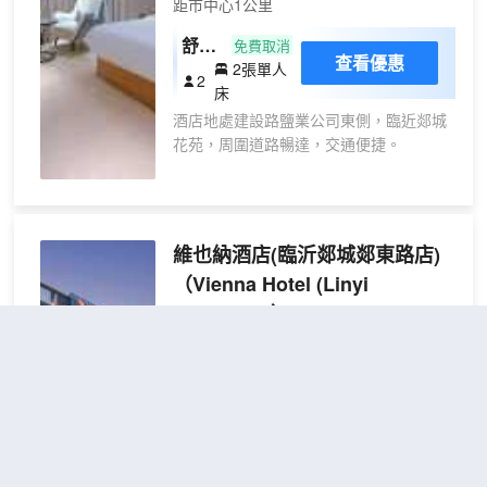
距市中心1公里
助早餐供不同口味客人尊享。
舒適
免費取消
查看優惠
2張單人
雙床
2
床
房
酒店地處建設路鹽業公司東側，臨近郯城
（零
花苑，周圍道路暢達，交通便捷。
壓床
墊
酒店始終以顧客滿意為基礎，提供標準
+公
化、乾淨、温馨、舒適、貼心的酒店住宿
區提
產品。客房整潔衞生，設施齊全，為海內
維也納酒店(臨沂郯城郯東路店)
供自
外八方來客提供安心、便捷的旅行住宿
助洗
（Vienna Hotel (Linyi
地。
衣
Tancheng)）
機）
超棒
4.8
470則評價
"設施很好"
"前台
熱情好客"
距市中心2公里
高級
免費取消
查看優惠
2張單人
雙床
2