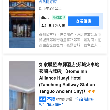
台熱情好客"
距市中心1公里
商務
免費取消
查看優惠
大床
2
1張大床
房
遊郯國古城、住莫蘭迪。酒店位於臨沂市
（古
郯城縣郯城街道皇亭路郯國古城對面，在
城景
郯國古城景區內，夜遊古城，景色宜人。
觀
交通便利出行方便，酒店中間為御街，特
+助
別適合休閒散步，周邊景色秀麗。酒店精
眠床
心準備多種風格的客房供閣下、女士選
如家聯盟·華驛酒店(郯城火車站
枕
擇。房間棉織品由酒店專屬供應商斯得福
+雅
郯國古城店)
（Home Inn
品牌提供(COTTONUSA認證），洗漱品來
緻卡
Alliance Huayi Hotel
自知名護理品牌ROOM PLUS，床墊選擇
座）
慕思(De RUCCI)品牌供應商，浴室實現乾
(Tancheng Railway Station
濕分離並精選科勒(KOHLER)等進口衞浴
Tanguo Ancient City)）
產品，電視選用55寸飛利浦（PHLIPS）
不錯
電視，併為您精選百餘套國內電視頻道。
4.4
633則評價
"前台熱情好
為滿足您的餐飲需求，酒店配備中西式自
客"
"環境優雅"
助餐廳及多功能酒吧。餐廳提供中西式自