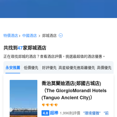
特價酒店
>
中國酒店
>
郯城
酒店
共找到
47
家郯城
酒店
正在尋找郯城的酒店？查看酒店評價，挑選最超值的酒店優惠。
永安推薦
低價優先
好評優先
高星級優先
進距離優先
高價優先
喬治莫蘭迪酒店(郯國古城店)
（The GiorgioMorandi Hotels
(Tanguo Ancient City)）
超棒
4.8
1,996則評價
"環境優雅"
"前