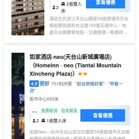
現自然；每間客房均配備43英寸高端液晶
查看優惠
2張雙人
雙床
2
電視、國際衞星頻道、高速Wi-Fi、SOS呼
床
房
叫系統、高品質的衞浴設施及一流床品
酒店位於浙江天台山國家5A旅遊城市天台
（智
等。華美達酒店的管家式服務定將讓您放
縣始豐街道和合北路165號天禧中心，地
能客
鬆心情，更會擁有難忘的入住體驗。
處天台縣繁華地段，交通便捷。毗鄰祥生
控
購物廣場，距離天台山高鐵站約10分鐘車
+65
程、距離國家5A級天台山國清寺景區約15
寸投
分鐘車程。“一座天台山、半部全唐詩”。
如家酒店·neo(天台山新城廣場店)
屏電
酒店由國內著名設計師，融合天台文化精
視）
（Homeinn · neo (Tiantai Mountain
髓“和合文化”理念，“萬物相容、和合共
Xincheng Plaza)）
生”。酒店擁有各類智能客房諸多間，包括
尊享套房、臻享親子房、雲樂棋牌房、臻
很好
4.5
751則評價
"前台熱情好客"
"早餐一
享影院大床房；設有大堂吧、商務中心、
流"
自助早餐廳、宴會包廂、健身房、洗衣
距市中心650米
房、會議室、24h免費停車場；房間配備
65寸液晶可投屏電視、智能馬桶、浴缸、
大
免費取消
包含餐食
投影、小度智能語音系統等。酒店行李服
查看優惠
床
2
1張雙人床
務、管家服務讓您商務、旅遊出行都能更
房
加真切的感受在地文化與現代生活的完美
如家Neo—台州天台山店位於國家5A旅遊城市天台縣
A
體驗。
始豐街道寶通路56號，緊鄰天台客運中心和高速路