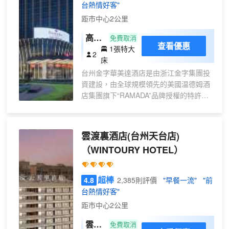
台熱情好客"
距市中心2公里
高級
免費取消
查看優惠
1張特大
大床
2
床
房
台州金字華美達酒店是由浙江金字集團投
資建設，由全球規模領先的美國温德姆酒
店集團旗下“RAMADA”品牌授權的特許經
營酒店。酒店位於天台新城西區，濟公大
道與和合北路交叉處，總建築面積52000
平方米，主建築地下3層，地上17層。
雲渡裏酒店(台州天台店)
酒店設有大堂吧、商務中心、多功能宴會
（WINTOURY HOTEL）
廳、宴會包廂、中、西餐廳、會議室、洗
衣房、室內、外停車場、空中花園、健身
中心、室內游泳館、足浴、棋牌室等。
超棒
4.8
2,385則評價
"早餐一流"
"前
酒店客房設有行政樓層、無煙樓層、豪華
台熱情好客"
商務套房、行政套房、家庭親子套房、無
距市中心2公里
障礙客房、高級大床房及標準間。所有客
房的面積寬大、視野開闊、 温馨舒適、呈
雲居
免費取消