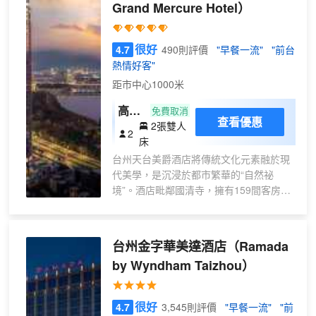
Grand Mercure Hotel）
很好
4.7
490則評價
"早餐一流"
"前台
熱情好客"
距市中心1000米
高級
免費取消
查看優惠
2張雙人
城景
2
床
雙床
台州天台美爵酒店將傳統文化元素融於現
房
代美學，是沉浸於都市繁華的“自然祕
境”。酒店毗鄰國清寺，擁有159間客房和
4間多功能廳，餐廳&酒吧以創意美食傳遞
心意，自助早餐融合糊拉汰&餃餅筒等本
地特色小吃。在美爵酒店，本持洋溢當地
台州金字華美達酒店
（Ramada
特色的品牌特點，讓您在入住期間，踏上
by Wyndham Taizhou）
當地探索之旅，享受全方位的感官體驗。
很好
4.7
3,545則評價
"早餐一流"
"前