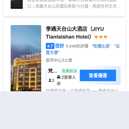
口；距離天台山高鐵站車程10分鐘，周邊有祥生世紀
廣場購物中心始豐新城商業街，距離美食必打卡點新
城廣場夜市美食街；距離天台熱門寶藏美食店土灶頭
步行僅5分鐘，附近還有聚緣坊特色名小吃、天台小
季遇天台山大酒店
（JIYU
吃、小滋生活等美食；距離天台著名5A景點國清寺
Tiantaishan Hotel）
車程約15分鐘，；距離天台山瓊台仙谷景區約12分
鐘車程；地理位置優越，交通四通八達。酒店擁有布
很好
4.7
5,646則評價
"性價比高"
"位
置温馨的客房，配備早餐廳。舒適的睡床，柔軟的棉
置方便"
品被褥，簡約現代的傢俱，營養可口的自助早餐，全
距市中心3公里
體熱水淋浴，空調、55寸可投屏電視、電話和24小
時WIFI等設施一應俱全。更有家人般貼心的服務，讓
梵靜
免費取消
查看優惠
您擁有一個乾淨、温馨的住所環境，享受每一段自在
2張單人
雙床
2
旅程。
床
房
任季節交替，只為遇到您——季遇天台山
大酒店，位於天台縣赤城街道勞動路278
號，毗鄰濟公故居、國清寺，南臨商業一
條街，地理位置優越，交通便利。
酒店一家集住宿、餐飲、娛樂、休閒為一
體的綜合型商務酒店。酒店擁有雙床房、
天台閒庭民宿(天台山風景區店)
大床房、套房、網紅棋牌等多種房型供您