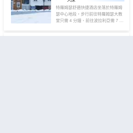
特羅姆瑟舒適快捷酒店坐落於特羅姆
瑟中心地段，步行前往特羅姆瑟大教
堂只需 4 分鐘、前往波拉利亞需 7 分
鐘。 此酒店距離極地博物館 0.6 英里
（0.9 公里），距離特羅姆瑟大學博
物館 1.5 英里（2.4 公里）。 您可利
特羅姆瑟麗笙酒店
用免費 WiFi和附近健身設施的優惠折
（Radisson Blu Hotel,
扣等便利服務和設施。 您可以在酒店
Tromso）
的咖啡館享用美味餐點，或者去小吃
吧/熟食店找點吃的。您可以到酒吧/
不錯
4.4
229則評價
"體驗一
酒廊，點一杯喜歡的飲品，暢飲一
流"
"早餐一流"
番。 特色服務/設施包括快速入住、
距市中心150米
快速退房和24 小時前台服務。 酒店
的 192 間客房定能讓您在旅途中找到
小型舒適房
家的舒適。浴室提供淋浴設施和吹風
查看優惠
1張大
2
機。便利設施包括書桌和遮光窗簾；
床
而且按要求提供提供客房服務。
特羅姆瑟麗笙酒店坐落於特羅姆瑟中
心地段，距離特羅姆瑟大教堂只有 1
分鐘車程，且距離特羅姆瑟峽灣有 9