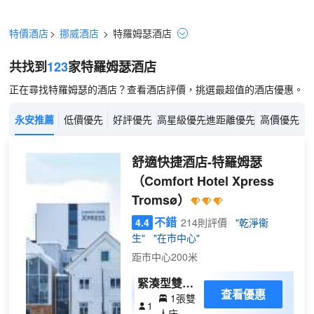
特價酒店
>
挪威酒店
>
特羅姆瑟
酒店
共找到
123
家特羅姆瑟
酒店
正在尋找特羅姆瑟的酒店？查看酒店評價，挑選最超值的酒店優惠。
永安推薦
低價優先
好評優先
高星級優先
進距離優先
高價優先
舒適快捷酒店-特羅姆瑟
（Comfort Hotel Xpress
Tromsø）
不錯
4.4
214則評價
"乾淨衞
生"
"在市中心"
距市中心200米
緊湊型雙人
查看優惠
1張雙
房
1
人床