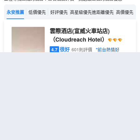
永安推薦
低價優先
好評優先
高星級優先
進距離優先
高價優先
雲際酒店(宣威火車站店)
（Cloudreach Hotel）
很好
4.7
601則評價
"前台熱情好
客"
"交通便利"
距市中心2公里
樂享
免費取消
查看優惠
1張特大
大床
2
床
房
[雲際酒店]：超棒的商務旅行小窩哈嘍呀
親！雲際酒店就在宣威火車站對面的小花
園裏喲！位置那叫一個絕絕子！出行超方
便，交通超便利，緊挨着火車站，讓您想
去哪兒就去哪兒，就像長了翅膀一樣自由
飛翔！咱們酒店有好多好多房型可以選
凱里亞德酒店(曲靖宣威美奐廣場
呢，有温馨可愛的單人房，還有超級寬敞