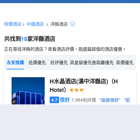
特價酒店
>
中國酒店
>
洋縣
酒店
共找到
18
家洋縣
酒店
正在尋找洋縣的酒店？查看酒店評價，挑選最超值的酒店優惠。
永安推薦
低價優先
好評優先
高星級優先
進距離優先
高價優先
H水晶酒店(漢中洋縣店)
（H
Hotel）
很好
4.7
1,984則評價
"設施很好"
"前
台熱情好客"
距市中心550米
浪漫
免費取消
查看優惠
圓床
2
1張圓床