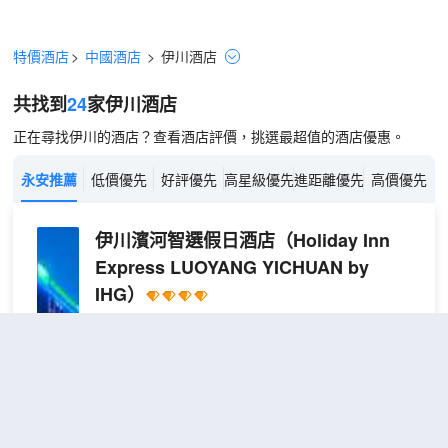
特價酒店
>
中國酒店
>
伊川
酒店
共找到
24
家伊川
酒店
正在尋找伊川的酒店？查看酒店評價，挑選最超值的酒店優惠。
永安推薦
低價優先
好評優先
高星級優先
進距離優先
高價優先
伊川濱河智選假日酒店
（Holiday Inn
Express LUOYANG YICHUAN by
IHG）
很好
4.7
1,256則評價
"前台熱情好客"
"早餐一
流"
距市中心2公里
優
免費取消
包含餐食
查看優惠
選
2
1張大床