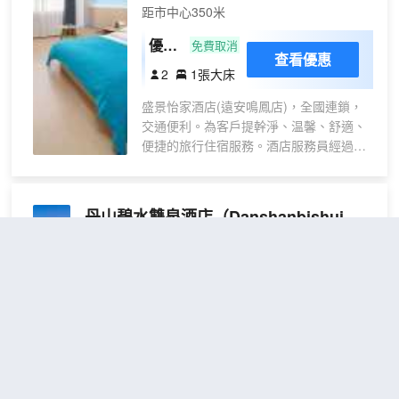
距市中心350米
優
免費取消
查看優惠
享|
2
1張大床
陽光
盛景怡家酒店(遠安鳴鳳店)，全國連鎖，
大床
交通便利。為客戶提幹淨、温馨、舒適、
房
便捷的旅行住宿服務。酒店服務員經過嚴
格培訓，能夠為客戶提供專業服務。內部
裝修簡潔舒適，色調温馨，配備設施齊
全，環境清幽安靜，為往來客戶提供最温
丹山碧水雙泉酒店
（Danshanbishui
馨舒適的休息空間。
Shuangquan Hotel）
很好
4.7
267則評價
"環境優雅"
"前台熱情好
客"
距市中心4公里
尊
免費取消
包含餐食
查看優惠
享
2
1張特大床
露