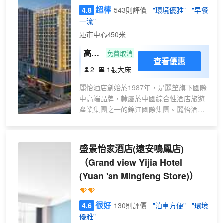
超棒
4.8
543則評價
"環境優雅"
"早餐
一流"
距市中心450米
高級
免費取消
查看優惠
景觀
2
1張大床
大床
麗怡酒店創始於1987年，是麗笙旗下國際
房
中高端品牌，隸屬於中國綜合性酒店旅遊
（全
產業集團之一的錦江國際集團。麗怡酒店
景落
在全球有600多家門店，已覆蓋全國150多
地窗
座城市。
+慕
麗怡酒店宜昌遠安店位於宜昌市遠安縣鳴
盛景怡家酒店(遠安鳴鳳店)
思床
鳳鎮沮陽路麗怡酒店大廈，是麗怡酒店首
墊）
（Grand view Yijia Hotel
批2.0旗艦店於2024年開業，毗鄰鳴鳳山
(Yuan 'an Mingfeng Store)）
風景區、桃花島生態公園等。酒店內設各
式客房及套房，是集行政樓層、X-
SPACES(悉·空間）首席管家等麗怡2.0元
很好
4.6
130則評價
"泊車方便"
"環境
素為一體的門店，旨在為新一代商旅人羣
優雅"
打造商旅出行佳選的標杆店。