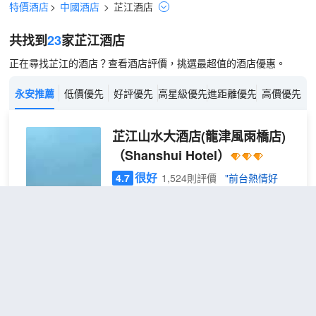
特價酒店
>
中國酒店
>
芷江
酒店
共找到
23
家芷江
酒店
正在尋找芷江的酒店？查看酒店評價，挑選最超值的酒店優惠。
永安推薦
低價優先
好評優先
高星級優先
進距離優先
高價優先
芷江山水大酒店(龍津風雨橋店)
（Shanshui Hotel）
很好
4.7
1,524則評價
"前台熱情好
客"
"提供接送服務"
距市中心300米
水
免費取消
查看優惠
悅・
2
1張大床
江景
山水大酒店 · 芷江侗鄉里的詩意棲居給都
精緻
市人一個答案：不必遠赴瑞士看雪山，㵲
大床