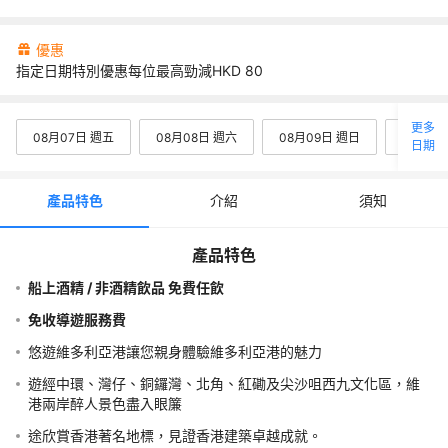
碼頭現時未有服務櫃台，提早到達的客人請不用着急，船會準時停靠
頭，請耐心等候!
優惠
<strong>集合地點: 尖沙咀3號公眾碼頭集合 (別稱:九龍公眾碼頭3
指定日期特別優惠每位最高勁減HKD
80
梯)</strong>

<img alt="" src="https://dimg04.c-ctrip.com/images/2162a120
3q2v934A4E.jpg_.webp" style="height:416px; width:600px" />
更多
08月07日 週五
08月08日 週六
08月09日 週日
08月10
<strong>集合地點: 中環9號公眾碼頭3號梯</strong>

日期
<img alt="" src="https://dimg04.c-ctrip.com/images/2160w12
s4itwm546A6.jpg_.webp" style="height:416px; width:600px" /
產品特色
介紹
須知
行程介紹
產品特色
4:10PM 尖沙咀3號公眾碼頭/ 4:20PM 中環9號公眾碼頭3號梯 出發(
船上酒精 / 非酒精飲品 免費任飲
早10分鐘到對應碼頭等候)，乘坐永安號觀光船出發暢遊維多利亞港，
免收導遊服務費
賞維港兩岸迷人景色 -> 遊經中環、灣仔、銅鑼灣、紅磡、尖沙咀及西
文化區 -> 約5:05PM回航至尖沙咀/約5:15PM回航至中環-> 自行解散
悠遊維多利亞港讓您親身體驗維多利亞港的魅力
海上遊覽社(西式船)：海上遊香港有限公司成立於1959年，附屬於香
遊經中環、灣仔、銅鑼灣、北角、紅磡及尖沙咀西九文化區，維
安旅遊，是一間經營海上觀光遊的持牌公司，於業內享負盛名。觀光遊
港兩岸醉人景色盡入眼簾
船以西式設計，可容納多達150位乘客，伴你暢遊維港或離島沿海，亦
途欣賞香港著名地標，見證香港建築卓越成就。
合各式各樣之遊覽形式。