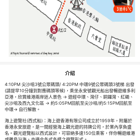
介紹
4:10PM 尖沙咀3號公眾碼頭/ 4:20PM 中環9號公眾碼頭3號梯 出發
(請提早10分鐘到對應碼頭等候)，乘坐永安號觀光船出發暢遊維多利
亞港，欣賞維港兩岸迷人景色 -> 遊經中環、灣仔、銅鑼灣、紅磡、
尖沙咀及西九文化區 -> 約5:05PM回航至尖沙咀/約5:15PM回航至
中環-> 自行解散。
海上遊覽社(西式船)：海上遊香港有限公司成立於1959年，附屬於
香港永安旅遊，是一間經營海上觀光遊的持牌公司，於業內享負盛
名。觀光遊覽船以西式設計，可容納多達150位乘客，伴你暢遊維港
或離島沿海，亦適合各式各樣之遊覽形式。