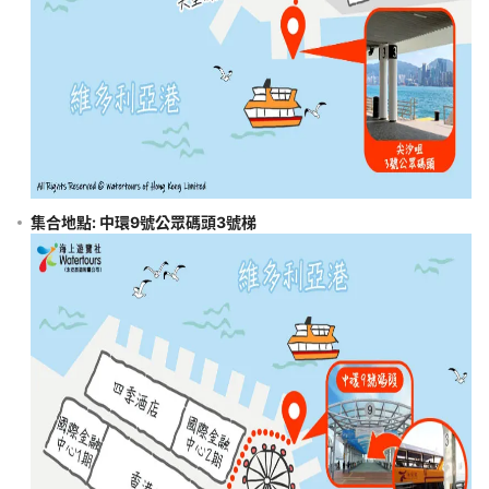
不用着急，船會準時停靠碼頭，請耐心等候!
有關惡劣天氣安排： -如出發當天 2:10PM 仍然懸掛8號或以上颱風
號，或黑色暴雨信號，或經天文台預報有關信號將於未來2小時內懸
掛。 團隊將會取消； -於出發後，如天文台懸掛8號颱風信號或黑色
雨信號，繼後行程將立即取消並回航；所繳交之團費將不獲發還。( 
註：因應天氣及海面情況，船長對應否繼續航行具最終決定權。)
圖片只供參考。
服務由海上遊覽社香港有限公司提供 (牌照號碼:352518); 如有任何
議，海上遊覽社將保留最終決定權而毋須另行通知；有關條款及細則
集合地點: 中環9號公眾碼頭3號梯
參照海上遊覽社為準。(海上遊覽社網址: 
https://www.watertours.com.hk/TermsAndConditions/Index.htm