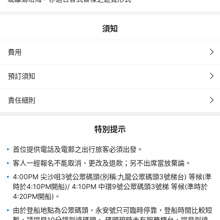
須知
費用
預訂須知
責任細則
特別提示
首位提供電話及電郵之出行旅客必須出發。
客人一經報名不能取消、更改及退款；另不出席當放棄論。
4:00PM 尖沙咀3號公眾碼頭(別稱:九龍公眾碼頭3號梯台) 等候(準
時於4:10PM開船)/ 4:10PM 中環9號公眾碼頭3號梯 等候(準時於
4:20PM開船)。
由於登船地點為公眾碼頭，永安號只可臨時停靠，登船時間比較短
暫，請提早10分鐘到達碼頭。 碼頭現時未有服務櫃台，提早到達