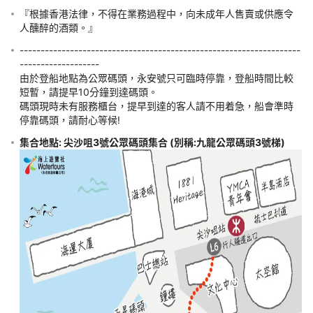
『根據香港法律，不得在業務過程中，向未成年人售賣或供應令
人醺醉的酒類。』
須知
-------------------------------------------------------------------
-------------------

費用
由於登船地點為公眾碼頭，永安號只可臨時停靠，登船時間比較
短暫，請提早10分鐘到達碼頭。

預訂須知
碼頭現時未有服務櫃台，提早到達的客人請不用着急，船會準時
停靠碼頭，請耐心等候!
責任細則
集合地點: 尖沙咀3號公眾碼頭集合 (別稱:九龍公眾碼頭3號梯)
特別提示
首位提供電話及電郵之出行旅客必須出發。
客人一經報名不能取消、更改及退款；另不出席當放棄論。
4:00PM 尖沙咀3號公眾碼頭(別稱:九龍公眾碼頭3號梯台) 等候(準時
4:10PM開船)/ 4:10PM 中環9號公眾碼頭3號梯 等候(準時於4:20P
船)。
由於登船地點為公眾碼頭，永安號只可臨時停靠，登船時間比較短暫
請提早10分鐘到達碼頭。 碼頭現時未有服務櫃台，提早到達的客人