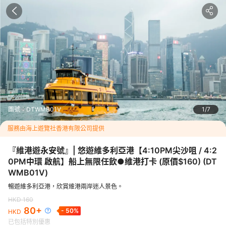
80
HKD
HKD
160
-
50
%
已包括特別優惠
指定日期特別優惠每位最高勁減HKD
80
<b>船上酒精 / 非酒精飲品 免費任飲</b> 
<strong>免收導遊服務費</strong>
悠遊維多利亞港讓您親身體驗維多利亞港的魅力
團號：
DTWMB01V
1
7
遊經中環、灣仔、銅鑼灣、北角、紅磡及尖沙咀西九文化區，維港兩
醉人景色盡入眼簾
服務由海上遊覽社香港有限公司提供
途欣賞香港著名地標，見證香港建築卓越成就。
『維港遊永安號』| 悠遊維多利亞港【4:10PM尖沙咀 / 4:2
『根據香港法律，不得在業務過程中，向未成年人售賣或供應令人醺
0PM中環 啟航】船上無限任飲●維港打卡 (原價$160)
(
DT
的酒類。』
WMB01V
)
----------------------------------------------------------------------
暢遊維多利亞港，欣賞維港兩岸迷人景色。
--------------

HKD
160
由於登船地點為公眾碼頭，永安號只可臨時停靠，登船時間比較短暫
80
+
-
50
%
HKD
請提早10分鐘到達碼頭。

已包括特別優惠