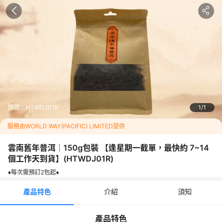
抑菌助消化、暖胃、生津、止渴、醒酒解毒、利尿散寒等多種功
效。
產地：中國雲南
重量：150g
行程介紹
雲南舊年普洱｜150g包裝 【逢星期一截單，最快約 7~14 個工作天
到貨】
團號：
HTWDJ01R
1
1
♦️每次需預訂2包起♦️
服務由WORLD WAY(PACIFIC) LIMITED提供
📌️「截單」翌日起計，最快約 7~14 個工作天到貨(不包括星期六日
及公眾假期)。
雲南舊年普洱｜150g包裝 【逢星期一截單，最快約 7~14
📌️如遇 產品缺貨 或 其他不可控因素(例如：中秋節、聖誕節、農歷
個工作天到貨】
(
HTWDJ01R
)
新年及復活節前後)，有機會延遲到貨。
♦️每次需預訂2包起♦️
📌️貨品到達指定永安旅遊門市後會收到 WhatsApp 或 電話 或 SMS
取貨通知。收到通知後 請在 30 天內到指定門市取貨。
產品特色
介紹
須知
須知
產品特色