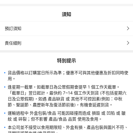
購買一經確定，訂單均不能更改、取消、退款及轉讓。請務必核實
所有資料，如因閣下所填之個人資料導致派送失誤，本公司恕不負
須知
訂單成功付款並確認後，可即時獲得預訂確認電郵及電子收據。如
預訂須知
責任細則
貨品到達門市後將會收到 WhatsApp 或 SMS 或 電話取貨通知，
請在收到通知後 30 日內取貨。逾期未取，將視作放棄訂單，本公
特別提示
司有權取消訂單及自行處理有關商品，任何退款或賠償要求均不會
貨品價格以訂購當日所示為準；優惠不可與其他優惠及折扣同時使
憑永安旅遊電子收據 或 永安App 內訂單，經永安門市職員核對後
逢星期一截單，如截單日為公眾假期會提早 1 個工作天截單。
「截單日」翌日起計，最快約 7~14 個工作天到貨 (不包括星期六
如有任何爭議，World Way (Pacific) Limited保留權利隨時暫停、
日及公眾假期)，如遇 產品缺貨 或 其他不可控因素(例如：中秋
更改或終止優惠，並保留最終決定權。
運輸過程中 外盒包裝/食品 可能因碰撞而造成 損毀 或 凹陷 或 皺
本公司並不接受以食用期限短、外盒有損、產品包裝與圖片不符、