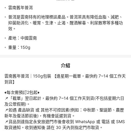
雲南舊年普洱
費用
普洱是雲南特有的地理標誌產品。普洱茶具有降低血脂、減肥、
抑菌助消化、暖胃、生津、止渴、醒酒解毒、利尿散寒等多種功
預訂須知
效。
產地：中國雲南
責任細則
重量：150g
特別提示
介紹
貨品價格以訂購當日所示為準；優惠不可與其他優惠及折扣同時使
雲南舊年普洱｜150g包裝 【逢星期一截單，最快約 7~14 個工作天
到貨】
逢星期一截單，如截單日為公眾假期會提早 1 個工作天截單。
「截單日」翌日起計，最快約 7~14 個工作天到貨 (不包括星期六
♦️每次需預訂2包起♦️
日及公眾假期)，如遇 產品缺貨 或 其他不可控因素(例如：中秋
📌️「截單」翌日起計，最快約 7~14 個工作天到貨(不包括星期六日
及公眾假期)。
運輸過程中 外盒包裝/食品 可能因碰撞而造成 損毀 或 凹陷 或 皺
📌️如遇 產品缺貨 或 其他不可控因素(例如：中秋節、聖誕節、農歷
新年及復活節前後)，有機會延遲到貨。
📌️貨品到達指定永安旅遊門市後會收到 WhatsApp 或 電話 或 SMS
本公司並不接受以食用期限短、外盒有損、產品包裝與圖片不符、
取貨通知。收到通知後 請在 30 天內到指定門市取貨。