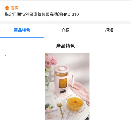
</p><p>✨地址︰香港九龍灣啓祥道20號大昌行集團大廈4樓</p><
優惠
0service@gilman-group.com</p><p>✨聯絡電話 : 82108210</p
指定日期特別優惠每位最高勁減HKD
310
行程介紹
產品特色
介紹
須知
Gemini - 四季智能迷你養生壺 Healthy Kettle | GMK600P
產品特色
📌️自取：逢「星期一」截單，如截單日為公眾假期會提早 1 個工作天
起計，最快約 7~10 個工天到貨(不包括星期六日及公眾假期)，如遇 缺
素(例如：中秋節、聖誕節、農歷新年及復活節前後)，有機會延遲到貨
📌️自取需知：收到取貨通知後，請在 7 天內到指定永安旅遊門市取貨
📌️【商戶派送】：此商品由商戶直接發貨。發貨時間一般在「訂單購
2~3 個工作天到貨 (不包括星期六日及公眾假期)，但實際送貨時間視
須知
費用
預訂須知