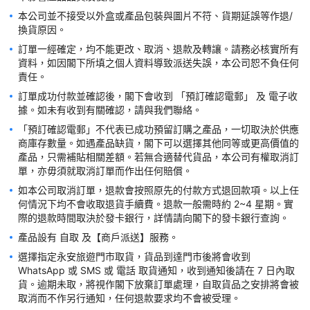
本公司並不接受以外盒或產品包裝與圖片不符、貨期延誤等作退/
訂單一經確定，均不能更改、取消、退款及轉讓。請務必核實所有
資料，如因閣下所填之個人資料導致派送失誤，本公司恕不負任何
訂單成功付款並確認後，閣下會收到 「預訂確認電郵」 及 電子收
「預訂確認電郵」不代表已成功預留訂購之產品，一切取決於供應
商庫存數量。如遇產品缺貨，閣下可以選擇其他同等或更高價值的
產品，只需補貼相關差額。若無合適替代貨品，本公司有權取消訂
如本公司取消訂單，退款會按照原先的付款方式退回款項。以上任
何情況下均不會收取退貨手續費。退款一般需時約 2~4 星期。實
選擇指定永安旅遊門市取貨，貨品到達門市後將會收到 
WhatsApp 或 SMS 或 電話 取貨通知，收到通知後請在 7 日內取
貨。逾期未取，將視作閣下放棄訂單處理，自取貨品之安排將會被