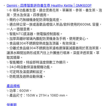
Gemini - 四季智能迷你養生壺 Healthy Kettle | GMK600P
責任細則
✨6 項多功能養生壺，適合煲煮花茶、草藥茶、參茶、養生茶、泡
茶、煲水及保溫，四季適用。
✨簡約小巧無線機身配防滑吸盤底座。
特別提示
✨適合辨公室一族或喜歡品嚐個人茶品/飲料使用的600ML 容量，
一人一壺隨意煮。
✨智能NTC感溫器，微電腦控制面板。
✨加厚高硼矽玻璃內膽配防燙機身及手柄，使用更安心。
自取：逢「星期一」截單，如截單日為公眾假期會提早 1 個工作天
✨食品級304不銹鋼發熱底盤及頂蓋，有效保溫。
起計，最快約 7~10 個工天到貨 (不包括星期六日及公眾假期)，如遇
✨分離式食品級304不銹鋼泡茶濾格連彈簧減震器用於蒸泡茶葉，
讓沸水瞬間加熱形成蒸汽往上升騰進行噴淋，深度滲透茶葉，萃
取其精華。
✨智能觸控，特設即時溫度倒數工作顯示。
運輸過程中 外盒包裝 可能因碰撞而造成 損毀 或 凹陷 或 皺紋；但
✨24小時自動保溫後關機功能。
✨可定時及溫度調較設定。
✨防乾燒及過熱自動保護。
訂單一經確定，均不能更改、取消、退款及轉讓。請務必核實所有資
產品規格
✨功率：600W。
訂單成功付款並確認後，閣下會收到 「預訂確認電郵」 及 電子收
✨產品尺寸：150W x 211H x 106D mm。
「預訂確認電郵」不代表已成功預留訂購之產品，一切取決於供應商
保養期