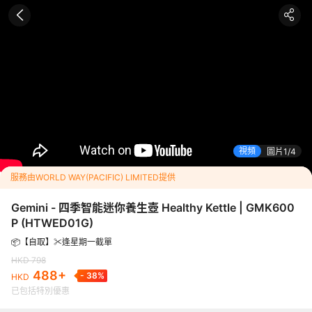
已包括特別優惠
指定日期特別優惠每位最高勁減HKD
310
<p><img style="display: block; margin-left: auto; margin-right: a
dimg04.c-ctrip.com/images/2166512000g764gu65CEE.jpg" al
sp;</p><p>&nbsp;</p>
<p><span style="text-decoration: underline; color: #0000ff
你養生壺 Healthy Kettle | GMK600P</span></p><p>✨6
花茶、草藥茶、參茶、養生茶、泡茶、煲水及保溫，四季適用。</p>
機身配防滑吸盤底座。</p><p>✨適合辨公室一族或喜歡品嚐個人茶
團號：
HTWED01G
視頻
圖片
1
4
ML 容量，一人一壺隨意煮。</p><p>✨智能NTC感溫器，微電腦控制
加厚高硼矽玻璃內膽配防燙機身及手柄，使用更安心。</p><p>✨食
服務由WORLD WAY(PACIFIC) LIMITED提供
底盤及頂蓋，有效保溫。</p><p>✨分離式食品級304不銹鋼泡茶
蒸泡茶葉，讓沸水瞬間加熱形成蒸汽往上升騰進行噴淋，深度滲透茶
Gemini - 四季智能迷你養生壺 Healthy Kettle | GMK600
p><p>✨智能觸控，特設即時溫度倒數工作顯示。</p><p>✨24
P
(
HTWED01G
)
能。</p><p>✨可定時及溫度調較設定。</p><p>✨防乾燒及過熱自
nbsp;</p><p><span style="text-decoration: underline; color
📦【自取】✂️逢星期一截單
</span></p><p>✨功率：600W。</p><p>✨產品尺寸：150W x 2
HKD
798
</p><p>&nbsp;</p><p><span style="text-decoration: underline
488
+
-
38
%
HKD
保養期</span></p><p>✨憑購買收據可享一年香港代理保養使用 (<
已包括特別優惠
保養資料請保留彩盒上的保養貼紙及保留收據正本</strong>)。</p><p
><span style="text-decoration: underline; color: #0000ff