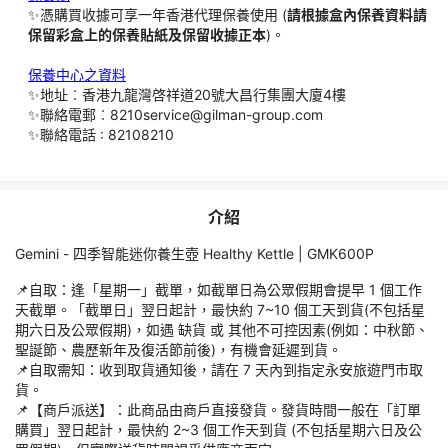
缺貨，閣下可以選擇其他同等或更高價值的產品，只需補貼相關差額
✨憑購買收據可享一年香港代理保養使用 (
請根據盒內保養資料請
保留彩盒上的保養貼紙及保留收據正本
)。
如本公司取消訂單，退款會按照原先的付款方式退回款項。以上任何
保養中心之資料
貨手續費。退款一般需時約 2~4 星期。實際的退款時間取決於發卡
✨地址︰香港九龍灣啓祥道20號大昌行集團大廈4樓
✨聯絡電郵︰8210service@gilman-group.com
✨聯絡電話 : 82108210
選擇指定永安旅遊門市取貨，貨品到達門市後將會收到 WhatsApp 或 
通知，收到通知後請在 7 日內取貨。逾期未取，將視作閣下放棄訂
介紹
若選擇【商戶派送】服務，此商品由商戶直接發貨。發貨時間一般在
Gemini - 四季智能迷你養生壺 Healthy Kettle | GMK600P
計，最快約 2~3 個工作天到貨 (不包括星期六日及公眾假期)，但
📌️自取：逢「星期一」截單，如截單日為公眾假期會提早 1 個工作
天截單。「截單日」翌日起計，最快約 7~10 個工天到貨(不包括星
【商戶派送】服務可能不覆蓋有關地區 (如馬灣、梅窩、錦田等)，
期六日及公眾假期)，如遇 缺貨 或 其他不可控因素(例如：中秋節、
聖誕節、農歷新年及復活節前後)，有機會延遲到貨。
詳情請查閱【商戶派送】收費表：
📌️自取需知：收到取貨通知後，請在 7 天內到指定永安旅遊門市取
https://drive.google.com/file/d/17KHP729EtVwSWs7sVUbmU
貨。
📌️【商戶派送】：此商品由商戶直接發貨。發貨時間一般在「訂單
如有任何爭議，World Way (Pacific) Limited 及 太平家庭電
購買」翌日起計，最快約 2~3 個工作天到貨 (不包括星期六日及公