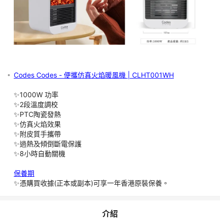
物流情況而定。對於因送貨延誤可能造成的損失或損害，本公司恕
📢【指定永安旅遊分行自取】：貨品到達分行後將透過 
WhatsApp 或 電郵 或 電話 通知客人取貨。請在收到通知後 7 個
工作天內完成取貨，憑 永安旅遊APP內訂單 或 電子收據，經分行
職員核對後方可領取貨品。⚠️逾期未取，將視作閣下放棄訂單處
理，自取貨品之安排將會被取消而不作另行通知，任何退款要求均
Codes Codes - 便攜仿真火焰暖風機 | CLHT001WH
📦【速遞派送】(自提站/智能櫃除外)：到貨後約 2~3 個工作天(不
✨1000W 功率
包括星期六日及公眾假期) 經速遞公司寄出。送貨服務只限本地工
✨2段溫度調校
商業地區及住宅，並不適用於離島地區及村屋等(東涌除外)。【離
✨PTC陶瓷發熱
島地區】包括：如馬灣， 香港迪士尼樂園， 赤鱲角，愉景灣， 昂
✨仿真火焰效果
平360，大嶼山 (梅窩， 寶蓮寺及大澳)， 長洲， 坪洲， 南丫
✨附皮質手攜帶
島， 貝澳， 長沙， 塘福， 水口， 石壁，沙頭角及任何貨車禁止
✨過熱及傾倒斷電保護
進入的區域。不適用於之地區會不定期更新，以速遞公司公佈為
✨8小時自動關機
準。派送地區未能詳細盡錄，郊區、村屋亦未必能送達，如有任何
疑問歡迎向我們查詢。收費及派送地區只供參考，不時更改而不作
保養期
✨憑購買收據(正本或副本)可享一年香港原裝保養。
💰【額外附加費】 1. 偏遠地區運費，請於下單前查詢。 2.上落樓
梯的搬運費用: 若送貨地址並沒有升降機，或升降機不能到達送貨
介紹
地址之樓層，將收取每件每層HK$50(每15級為一計算單位)。 3. 