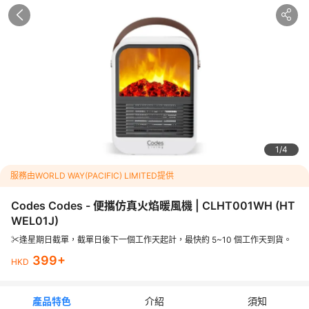
<p><img src="https://dimg04.c-ctrip.com/images/2166c120
00gp4ycqu9E4E.jpg_.webp" alt="" /></p><p>&nbsp;</p><p
><img src="https://dimg04.c-ctrip.com/images/2165d12000
gp4wxa2F2E7.jpg_.webp" alt="" /></p><p>&nbsp;</p><p>&
nbsp;</p>
<p><span style="text-decoration: underline; color: #0000f
f;">Codes Codes - 便攜仿真火焰暖風機 | CLHT001WH</span
></p><p>&nbsp;</p><p>✨1000W 功率</p><p>✨2段溫度調
校</p><p>✨PTC陶瓷發熱</p><p>✨仿真火焰效果</p><p>✨
附皮質手攜帶</p><p>✨過熱及傾倒斷電保護</p><p>✨8小時自
團號：
動關機</p><p>&nbsp;</p><p><span style="text-decoration: 
HTWEL01J
1
4
underline; color: #0000ff;">保養期</span></p><p>✨憑購買
服務由WORLD WAY(PACIFIC) LIMITED提供
收據(正本或副本)可享一年香港原裝保養。</p>
Codes Codes - 便攜仿真火焰暖風機 | CLHT001WH
(
HT
行程介紹
WEL01J
)
✂️逢星期日截單，截單日後下一個工作天起計，最快約 5~10 個工作天到貨。
Codes Codes - 便攜仿真火焰暖風機 | CLHT001WH
399
+
HKD
✂️逢星期日截單，截單日後下一個工作天起計，最快約 5~10 個工
作天到貨。
產品特色
介紹
須知
📢【指定永安旅遊分行自取】：請在收到通知後 7 天內取貨，逾期