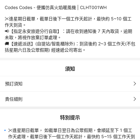
車輛不能直達的搬運費用: 如車輛不能直達的偏遠地區，例如圍村
Codes Codes - 便攜仿真火焰暖風機 | CLHT001WH
或村屋 (停車處與送貨地址出入口距離100米或以上或需時超過3
分鐘)，須以徒手搬運或用手推車搬運才能到達送貨大廈，將至少
✂️逢星期日截單，截單日後下一個工作天起計，最快約 5~10 個工
收取額外HK$100。路程超過100米搬抬貨品跨過障礙物(不能直接
作天到貨。
從地面推進至指定擺放位置或搬抬跨過離地超過30 厘米或以上的
📢【指定永安旅遊分行自取】：請在收到通知後 7 天內取貨，逾期
障礙物如廁盆、櫃等) 將至少收取額外HK$150。 4. 超時等候費
未取，將視作放棄訂單處理。
用: 送貨等候時間為10分鐘內，如超時將取超時等候費用(每10分
🚚【速遞派送】(自提站/智能櫃除外)：到貨後約 2~3 個工作天(不包
鐘為一計算單位)。*所有費用需以現金方式於送貨時繳付給送貨
括星期六日及公眾假期) 經速遞公司寄出。
運輸過程中 外盒包裝/食品 可能因碰撞而造成 損毀 或 凹陷 或 皺
紋；但不影響產品品質及使用，本公司並不接受以外盒或產品包裝
須知
訂單一經確定，均不能更改、取消、退款及轉讓。請務必核實所有
預訂須知
資料，如因閣下所填之個人資料導致派送失誤，本公司恕不負任何
責任細則
訂單成功付款並確認後，閣下會收到 「預訂確認電郵」 及 電子收
據。如未有收到有關確認，請即與我們聯絡。
特別提示
「預訂確認電郵」不代表已成功預留訂購之產品，一切取決於供應
商庫存數量。如遇產品缺貨，閣下可以選擇其他同等或更高價值的
✂️逢星期日截單， 如截單日翌日為公眾假期，會順延至下 1 個工
產品，只需補貼相關差額。若無合適替代貨品，本公司有權取消訂
作天處理。截單日後下一個工作天起計，最快約 5~15 個工作天到