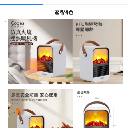
未取，將視作放棄訂單處理。
🚚【速遞派送】(自提站/智能櫃除外)：到貨後約 2~3 個工作天(不包
產品特色
括星期六日及公眾假期) 經速遞公司寄出。
須知
費用
預訂須知
責任細則
特別提示
✂️逢星期日截單， 如截單日翌日為公眾假期，會順延至下 1 個工
作天處理。截單日後下一個工作天起計，最快約 5~15 個工作天到
貨 (不包括星期六日及公眾假期)，如因 假期(例如：中秋節、聖誕
節、農歷新年及復活節) 或 其他不可控因素，有機會延遲到貨。⚠️
預計最快送貨日期僅供參考，惟實際發貨時間須視乎供應商存貨及