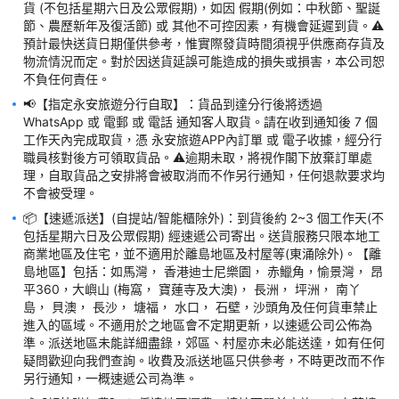
貨 (不包括星期六日及公眾假期)，如因 假期(例如：中秋節、聖誕
若因貨品缺貨，本公司會安排退款，退款時間需時約3-4星期 (以
節、農歷新年及復活節) 或 其他不可控因素，有機會延遲到貨。⚠️
訂單取消日計算)，實際的退款時間取決於發卡銀行，詳情請向閣
預計最快送貨日期僅供參考，惟實際發貨時間須視乎供應商存貨及
物流情況而定。對於因送貨延誤可能造成的損失或損害，本公司恕
貨品價格以訂購當日所示為準，優惠不可與其他優惠及折扣同時使
📢【指定永安旅遊分行自取】：貨品到達分行後將透過 
WhatsApp 或 電郵 或 電話 通知客人取貨。請在收到通知後 7 個
如有任何爭議，一切以World Way (Pacific) Limited 保留權利隨
工作天內完成取貨，憑 永安旅遊APP內訂單 或 電子收據，經分行
職員核對後方可領取貨品。⚠️逾期未取，將視作閣下放棄訂單處
理，自取貨品之安排將會被取消而不作另行通知，任何退款要求均
📦【速遞派送】(自提站/智能櫃除外)：到貨後約 2~3 個工作天(不
包括星期六日及公眾假期) 經速遞公司寄出。送貨服務只限本地工
商業地區及住宅，並不適用於離島地區及村屋等(東涌除外)。【離
島地區】包括：如馬灣， 香港迪士尼樂園， 赤鱲角，愉景灣， 昂
平360，大嶼山 (梅窩， 寶蓮寺及大澳)， 長洲， 坪洲， 南丫
島， 貝澳， 長沙， 塘福， 水口， 石壁，沙頭角及任何貨車禁止
進入的區域。不適用於之地區會不定期更新，以速遞公司公佈為
準。派送地區未能詳細盡錄，郊區、村屋亦未必能送達，如有任何
疑問歡迎向我們查詢。收費及派送地區只供參考，不時更改而不作