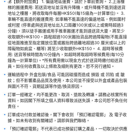
💰【額外附加費】 1. 偏遠地區運費，請於下單前查詢。 2.上落樓
梯的搬運費用: 若送貨地址並沒有升降機，或升降機不能到達送貨
地址之樓層，將收取每件每層HK$50(每15級為一計算單位)。 3. 
車輛不能直達的搬運費用: 如車輛不能直達的偏遠地區，例如圍村
或村屋 (停車處與送貨地址出入口距離100米或以上或需時超過3
分鐘)，須以徒手搬運或用手推車搬運才能到達送貨大廈，將至少
收取額外HK$100。路程超過100米搬抬貨品跨過障礙物(不能直接
從地面推進至指定擺放位置或搬抬跨過離地超過30 厘米或以上的
障礙物如廁盆、櫃等) 將至少收取額外HK$150。 4. 超時等候費
用: 送貨等候時間為10分鐘內，如超時將取超時等候費用(每10分
鐘為一計算單位)。*所有費用需以現金方式於送貨時繳付給送貨
運輸過程中 外盒包裝/食品 可能因碰撞而造成 損毀 或 凹陷 或 皺
紋；但不影響產品品質及使用，本公司並不接受以外盒或產品包裝
訂單一經確定，均不能更改、取消、退款及轉讓。請務必核實所有
資料，如因閣下所填之個人資料導致派送失誤，本公司恕不負任何
訂單成功付款並確認後，閣下會收到 「預訂確認電郵」 及 電子收
據。如未有收到有關確認，請即與我們聯絡。
「預訂確認電郵」不代表已成功預留訂購之產品，一切取決於供應