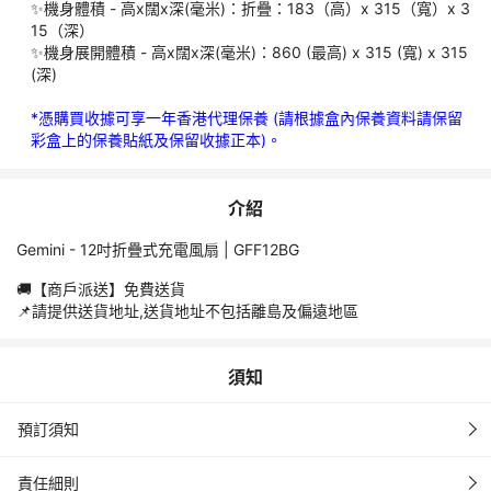
✨機身體積 - 高x闊x深(毫米)：折疊：183（高）x 315（寬）x 3
15（深）
✨機身展開體積 - 高x闊x深(毫米)：860 (最高) x 315 (寬) x 315 
(深)
*憑購買收據可享一年香港代理保養 (請根據盒內保養資料請保留
彩盒上的保養貼紙及保留收據正本)。
介紹
Gemini - 12吋折疊式充電風扇 | GFF12BG
🚚【商戶派送】免費送貨
📌️請提供送貨地址,送貨地址不包括離島及偏遠地區
須知
預訂須知
責任細則