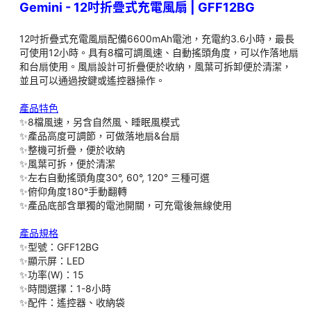
Gemini - 12吋折疊式充電風扇 | GFF12BG
若選擇指定門市自取，貨品到達門市後將會收到WhatsApp 或 SM
到通知後30天內取貨。如果閣下逾期未取，本公司有權處理相關貨
12吋折疊式充電風扇配備6600mAh電池，充電約3.6小時，最長
可使用12小時。具有8檔可調風速、自動搖頭角度，可以作落地扇
和台扇使用。風扇設計可折疊便於收納，風葉可拆卸便於清潔，
並且可以通過按鍵或遙控器操作。
如有任何爭議World Way (Pacific) Limited 及 太平家庭電器
產品特色
✨8檔風速，另含自然風、睡眠風模式
✨產品高度可調節，可做落地扇&台扇
✨整機可折疊，便於收納
✨風葉可拆，便於清潔
✨左右自動搖頭角度30°, 60°, 120° 三種可選
✨俯仰角度180°手動翻轉
✨產品底部含單獨的電池開關，可充電後無線使用
產品規格
✨型號：GFF12BG
✨顯示屏：LED
✨功率(W)：15
✨時間選擇：1-8小時
✨配件：遙控器、收納袋