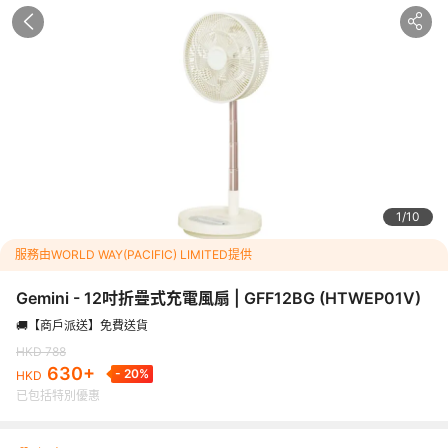
🚚【商戶派送】免費送貨
630
HKD
HKD
788
-
20
%
已包括特別優惠
指定日期特別優惠每位最高勁減HKD
158
<p><img src="https://dimg04.c-ctrip.com/images/2163f12000m
t="" /></p><p><img src="https://dimg04.c-ctrip.com/image
333321.jpg" alt="" /></p><h3>&nbsp;</h3><h3><span style="c
mg src="https://dimg04.c-ctrip.com/images/2165s12000m4jmv
團號：
HTWEP01V
1
10
="" /></span></h3><h3>&nbsp;</h3><h3><span style="color: 
服務由WORLD WAY(PACIFIC) LIMITED提供
- 12吋折疊式充電風扇 | GFF12BG</span></h3><p>&nbsp;</
風扇配備6600mAh電池，充電約3.6小時，最長可使用12小時。
搖頭角度，可以作落地扇和台扇使用。風扇設計可折疊便於收納，風
Gemini - 12吋折疊式充電風扇 | GFF12BG
(
HTWEP01V
)
並且可以通過按鍵或遙控器操作。</p><p>&nbsp;</p><p><span styl
🚚【商戶派送】免費送貨
tion: underline;"><span style="color: #0000ff; text-decoratio
HKD
788
色</span></span></p><p>✨8檔風速，另含自然風、睡眠風模式
630
+
-
20
%
可調節，可做落地扇&amp;台扇</p><p>✨整機可折疊，便於收納</
HKD
拆，便於清潔</p><p>✨左右自動搖頭角度30&deg;, 60&deg;, 120
已包括特別優惠
><p>✨俯仰角度180&deg;手動翻轉</p><p>✨產品底部含單獨
線使用</p><p>&nbsp;</p><p><span style="text-decoration: und