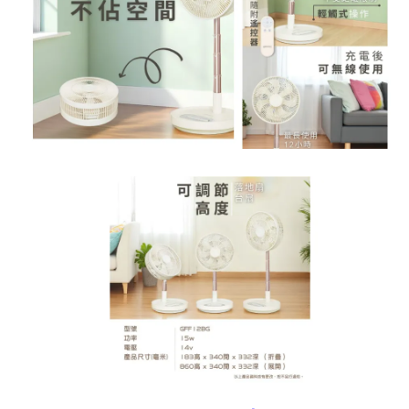
責任細則
特別提示
購買一經確定，訂單均不能更改、取消、退款及轉讓。請務必核實所
若選擇送貨，商品是由【商戶派送】免費送貨。最快於訂購日翌日起計
如送貨地址屬偏遠地區（如馬灣、梅窩、錦田等)。【商戶派送】服
詳情請查閱【商戶派送】收費表：
https://drive.google.com/file/d/17KHP729EtVwSWs7sVUbmU