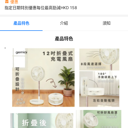
優惠
yle="color: #0000ff; text-decoration: underline;">產品規格</s
指定日期特別優惠每位最高勁減HKD
158
>✨型號：GFF12BG</p><p>✨顯示屏：LED</p><p>✨功率(W)：
擇：1-8小時</p><p>✨配件：遙控器、收納袋</p><p>✨機身體積 
折疊：183（高）x 315（寬）x 315（深）</p><p>✨機身展開體積 
產品特色
介紹
須知
860 (最高) x 315 (寬) x 315 (深)</p><p>&nbsp;</p><p><span st
ff;">*憑購買收據可享一年香港代理保養 (請根據盒內保養資料請
及保留收據正本)。</span></p>
產品特色
行程介紹
Gemini - 12吋折疊式充電風扇 | GFF12BG
🚚【商戶派送】免費送貨
📌️請提供送貨地址,送貨地址不包括離島及偏遠地區
須知
費用
預訂須知