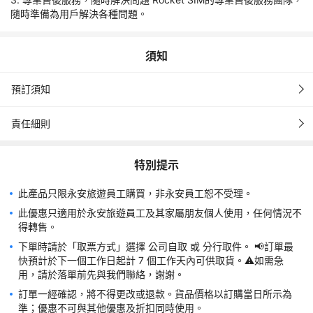
數據卡插入手機並收到網絡信號，即已自動激活數據卡並啟用服
隨時準備為用戶解決各種問題。
務。數據卡服務之有效期由激活並啟用服務當日起計。
若未能透過上述方法成功啟用，請根據以下步檢查手機設定： 1) 
開啟數據漫遊 及 流動數據功能 2) 流動網絡>接入點名稱（APN）
須知
設定為e-ideas 3) 重新啟動手機。
數據卡只提供4G/5G流動數據服務，並不支援語音通話及短訊功
預訂須知
能。另外，數據卡支援數據共享至其他裝置，包括可啟用WiFi分享
數據或隨身WiFi裝置(WiFi蛋) 使用漫遊服務。
責任細則
數據服務體驗或會受不同因素影響包括網絡流量狀態、周遭環境、
硬件、軟件及/或其他因素，如客戶身處4G/5G覆蓋以外地區，數
據服務可能會透過3G/2G EDGE網絡提供。
特別提示
數據卡因過期而無效或因任何原因被終止服務，未用之數據用量將
此產品只限永安旅遊員工購買，非永安員工恕不受理。
不予退還或轉讓。
此優惠只適用於永安旅遊員工及其家屬朋友個人使用，任何情況不
如需任何技術上的支援或其他查詢，請聯絡Rocket SIM (Global 
得轉售。
Call國際電訊有限公司)客戶服務查詢 Email: 
cs@rocketsim.com.hk / Whatsapp: +852 9217 6176。
下單時請於「取票方式」選擇 公司自取 或 分行取件。 📢訂單最
預訂服務由World Way (Pacific) Limited提供。如有任何爭議，
快預計於下一個工作日起計 7 個工作天內可供取貨。⚠️如需急
World Way (Pacific) Limited 將保留最終決定權。
用，請於落單前先與我們聯絡，謝謝。
訂單一經確認，將不得更改或退款。貨品價格以訂購當日所示為
準；優惠不可與其他優惠及折扣同時使用。