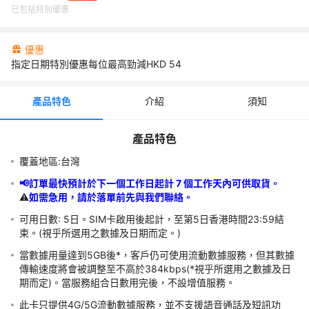
數據卡插入手機並收到網絡信號，即已自動激活數據卡並啟用服
已包括特別優惠
務。數據卡服務之有效期由激活並啟用服務當日起計。
📢訂單最快預計於下一個工作日起計 3 個工作天內可供取貨。⚠️如
需急用，請於落單前先與我們聯絡，謝謝❣️
優惠
指定日期特別優惠每位最高勁減HKD
54
若未能透過上述方法成功啟用，請根據以下步檢查手機設定： 1) 開
啟數據漫遊 及 流動數據功能 2) 流動網絡>接入點名稱（APN）設定
為 e-ideas 3) 重新啟動手機。
產品特色
介紹
須知
如需任何技術上的支援或其他查詢, 請聯絡Rocket SIM (Global Call
國際電訊有限公司)客戶服務查詢 Email: cs@rocketsim.com.hk
產品特色
Whatsapp: +852 9217 6176
Rocket SIM (Global Call國際電訊有限公司)
覆蓋地區:台灣
1. 卓越網絡穩定性，適用於各種環境 Rocket SIM提供強大信號和快
📢訂單最快預計於下一個工作日起計 7 個工作天內可供取貨。
速數據傳輸，讓用戶在各處無憂無慮地使用。
⚠️
如需急用，請於落單前先與我們聯絡。
2. 與多個大品牌合作，優惠多樣 Rocket SIM與大品牌合作，為用戶
提供多樣化選擇和獨特優惠。
可用日數: 5日。SIM卡啟用後起計，至第5日香港時間23:59結
束。(視乎所選用之數據及日期而定。)
3. 專業售後服務，隨時解決問題 Rocket SIM的專業售後服務團隊，
隨時準備為用戶解決各種問題。
當數據用量達到5GB後*，客戶仍可使用流動數據服務，但其數據
傳輸速度將會被調整至不高於384kbps(*視乎所選用之數據及日
期而定)。當服務組合日數用完後，不設增值服務。
須知
此卡只提供4G/5G流動數據服務，並不支援語音通話及短訊功