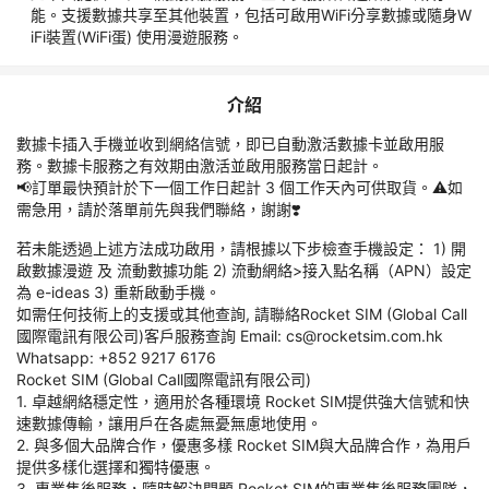
能。支援數據共享至其他裝置，包括可啟用WiFi分享數據或隨身W
費用
iFi裝置(WiFi蛋) 使用漫遊服務。
預訂須知
介紹
責任細則
數據卡插入手機並收到網絡信號，即已自動激活數據卡並啟用服
務。數據卡服務之有效期由激活並啟用服務當日起計。
📢訂單最快預計於下一個工作日起計 3 個工作天內可供取貨。⚠️如
特別提示
需急用，請於落單前先與我們聯絡，謝謝❣️
此產品只限永安旅遊員工購買，非永安員工恕不受理。
若未能透過上述方法成功啟用，請根據以下步檢查手機設定： 1) 開
此優惠只適用於永安旅遊員工及其家屬朋友個人使用，任何情況不
啟數據漫遊 及 流動數據功能 2) 流動網絡>接入點名稱（APN）設定
得轉售。
為 e-ideas 3) 重新啟動手機。
如需任何技術上的支援或其他查詢, 請聯絡Rocket SIM (Global Call
下單時請於「取票方式」選擇 公司自取 或 分行取件。 📢訂單最
國際電訊有限公司)客戶服務查詢 Email: cs@rocketsim.com.hk
快預計於下一個工作日起計 7 個工作天內可供取貨。⚠️如需急
Whatsapp: +852 9217 6176
用，請於落單前先與我們聯絡，謝謝。
Rocket SIM (Global Call國際電訊有限公司)
訂單一經確認，將不得更改或退款。貨品價格以訂購當日所示為
1. 卓越網絡穩定性，適用於各種環境 Rocket SIM提供強大信號和快
準；優惠不可與其他優惠及折扣同時使用。
速數據傳輸，讓用戶在各處無憂無慮地使用。
2. 與多個大品牌合作，優惠多樣 Rocket SIM與大品牌合作，為用戶
數據卡有效期: 自購買日起計 約 3-5 個月內可啟用，逾期無效。*
提供多樣化選擇和獨特優惠。
實際數據卡有效期以供應商出貨為準。
3. 專業售後服務，隨時解決問題 Rocket SIM的專業售後服務團隊，