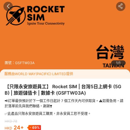
指定日期特別優惠每位最高勁減HKD
54
覆蓋地區:台灣
<p><strong><span style="color: #0000ff;">📢訂單最快預計於
下一個工作日起計 7 個工作天內可供取貨。</span></strong></
p><p>⚠️<span style="color: #0000ff;"><strong>如需急用，
請於落單前先與我們聯絡。</strong></span></p>
可用日數: 5日。SIM卡啟用後起計，至第5日香港時間23:59結
束。(視乎所選用之數據及日期而定。)
團號：
GSFTW03A
1
1
當數據用量達到5GB後*，客戶仍可使用流動數據服務，但其數據
服務由WORLD WAY(PACIFIC) LIMITED提供
傳輸速度將會被調整至不高於384kbps(*視乎所選用之數據及日
期而定)。當服務組合日數用完後，不設增值服務。
【只限永安旅遊員工】 Rocket SIM | 台灣5日上網卡 (5G
此卡只提供4G/5G流動數據服務，並不支援語音通話及短訊功
B) | 旅遊儲值卡 | 數據卡
(
GSFTW03A
)
能。支援數據共享至其他裝置，包括可啟用WiFi分享數據或隨身W
📢訂單最快預計於下一個工作日起計 7 個工作天內可供取貨。⚠️如需急用，請
iFi裝置(WiFi蛋) 使用漫遊服務。
於落單前先與我們聯絡，謝謝❣️
✅此產品只限永安旅遊員工購買，非永安員工恕不受理。
行程介紹
HKD
78
24
+
-
69
%
HKD