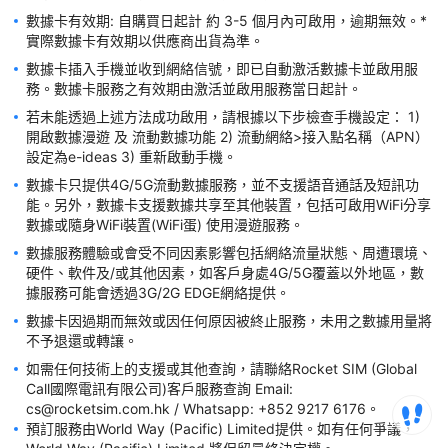
數據卡有效期: 自購買日起計 約 3-5 個月內可啟用，逾期無效。*
實際數據卡有效期以供應商出貨為準。
數據卡插入手機並收到網絡信號，即已自動激活數據卡並啟用服
務。數據卡服務之有效期由激活並啟用服務當日起計。
若未能透過上述方法成功啟用，請根據以下步檢查手機設定： 1) 
開啟數據漫遊 及 流動數據功能 2) 流動網絡>接入點名稱（APN）
設定為e-ideas 3) 重新啟動手機。
數據卡只提供4G/5G流動數據服務，並不支援語音通話及短訊功
能。另外，數據卡支援數據共享至其他裝置，包括可啟用WiFi分享
數據或隨身WiFi裝置(WiFi蛋) 使用漫遊服務。
數據服務體驗或會受不同因素影響包括網絡流量狀態、周遭環境、
硬件、軟件及/或其他因素，如客戶身處4G/5G覆蓋以外地區，數
據服務可能會透過3G/2G EDGE網絡提供。
數據卡因過期而無效或因任何原因被終止服務，未用之數據用量將
不予退還或轉讓。
如需任何技術上的支援或其他查詢，請聯絡Rocket SIM (Global 
Call國際電訊有限公司)客戶服務查詢 Email: 
cs@rocketsim.com.hk / Whatsapp: +852 9217 6176。
預訂服務由World Way (Pacific) Limited提供。如有任何爭議，