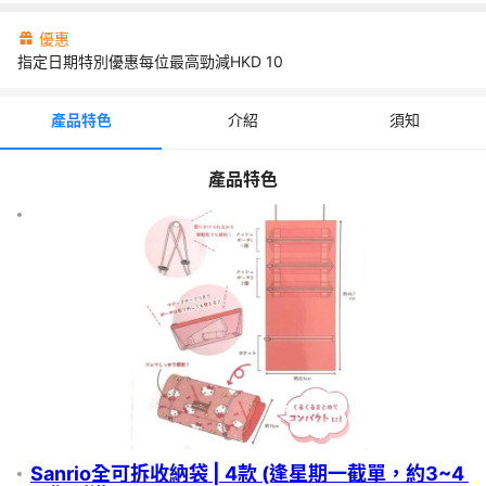
-service-computed-style="font-family: Arial, sans-serif; font-s
ize: 16px; font-weight: 600; margin: 0px; text-decoration: no
優惠
ne; border-bottom: 0px rgb(10, 10, 10);">✨</strong>全可拆
指定日期特別優惠每位最高勁減HKD
10
洗設計：內置的幾個獨立細收納袋全部都有魔術貼，可以根據需
要單獨拆出嚟放落手袋用，或者成個黐返埋一齊。</span></p>

<p><span class="T286Pc" data-sfc-cp="" data-sfc-root="c" 
產品特色
介紹
須知
data-sfc-cb="" data-complete="true" data-copy-service-co
mputed-style="font-family: Arial, sans-serif; font-size: 16px; f
ont-weight: 400; margin: 0px; text-decoration: none; border-
產品特色
bottom: 0px rgb(10, 10, 10);">✨變身掛牆袋：打開之後可以用
兩條繩勾住掛喺酒店浴室或者房門掛鈎，化妝品同護膚品一目了
然，超級慳地方。</span></p>

<p> </p>

<p><span style="text-decoration: underline;"><strong class
="Yjhzub" style="font-weight: bold;" data-sfc-root="c" data-
sfc-cb="" data-complete="true" data-copy-service-compute
d-style="font-family: Arial, sans-serif; font-size: 16px; font-w
eight: 600; margin: 0px; text-decoration: none; border-botto
m: 0px rgb(10, 10, 10);">產品尺寸</strong></span></p>

<p>✨<span class="T286Pc" data-sfc-cp="" data-sfc-root
="c" data-sfc-cb="" data-complete="true" data-copy-servic
e-computed-style="font-family: Arial, sans-serif; font-size: 16
Sanrio全可拆收納袋 | 4款 (逢星期一截單，約3~4 
px; font-weight: 400; margin: 0px; text-decoration: none; bor