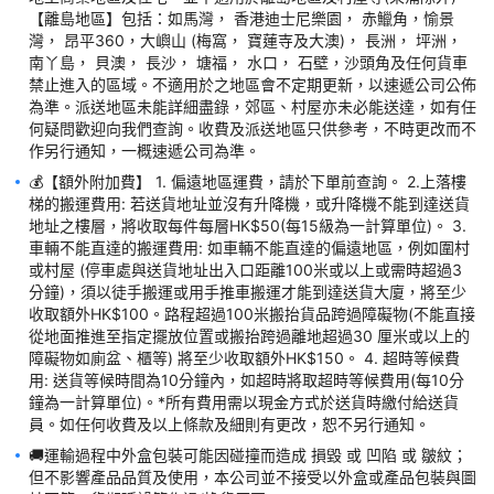
地工商業地區及住宅，並不適用於離島地區及村屋等(東涌除外)。
【離島地區】包括：如馬灣， 香港迪士尼樂園， 赤鱲角，愉景
【離島地區】包括：如馬灣， 香港迪士尼樂園， 赤鱲角，愉景
灣， 昂平360，大嶼山 (梅窩， 寶蓮寺及大澳)， 長洲， 坪洲， 
灣， 昂平360，大嶼山 (梅窩， 寶蓮寺及大澳)， 長洲， 坪洲， 
南丫島， 貝澳， 長沙， 塘福， 水口， 石壁，沙頭角及任何貨車
南丫島， 貝澳， 長沙， 塘福， 水口， 石壁，沙頭角及任何貨車
禁止進入的區域。不適用於之地區會不定期更新，以速遞公司公佈
禁止進入的區域。不適用於之地區會不定期更新，以速遞公司公佈
為準。派送地區未能詳細盡錄，郊區、村屋亦未必能送達，如有任
為準。派送地區未能詳細盡錄，郊區、村屋亦未必能送達，如有任
何疑問歡迎向我們查詢。收費及派送地區只供參考，不時更改而不
何疑問歡迎向我們查詢。收費及派送地區只供參考，不時更改而不
作另行通知，一概速遞公司為準。
作另行通知，一概速遞公司為準。
💰【額外附加費】 1. 偏遠地區運費，請於下單前查詢。 2.上落樓
💰【額外附加費】 1. 偏遠地區運費，請於下單前查詢。 2.上落樓
梯的搬運費用: 若送貨地址並沒有升降機，或升降機不能到達送貨
梯的搬運費用: 若送貨地址並沒有升降機，或升降機不能到達送貨
地址之樓層，將收取每件每層HK$50(每15級為一計算單位)。 3. 
地址之樓層，將收取每件每層HK$50(每15級為一計算單位)。 3. 
車輛不能直達的搬運費用: 如車輛不能直達的偏遠地區，例如圍村
車輛不能直達的搬運費用: 如車輛不能直達的偏遠地區，例如圍村
或村屋 (停車處與送貨地址出入口距離100米或以上或需時超過3
或村屋 (停車處與送貨地址出入口距離100米或以上或需時超過3
分鐘)，須以徒手搬運或用手推車搬運才能到達送貨大廈，將至少
分鐘)，須以徒手搬運或用手推車搬運才能到達送貨大廈，將至少
收取額外HK$100。路程超過100米搬抬貨品跨過障礙物(不能直接
收取額外HK$100。路程超過100米搬抬貨品跨過障礙物(不能直接
從地面推進至指定擺放位置或搬抬跨過離地超過30 厘米或以上的
從地面推進至指定擺放位置或搬抬跨過離地超過30 厘米或以上的
障礙物如廁盆、櫃等) 將至少收取額外HK$150。 4. 超時等候費
障礙物如廁盆、櫃等) 將至少收取額外HK$150。 4. 超時等候費
用: 送貨等候時間為10分鐘內，如超時將取超時等候費用(每10分
用: 送貨等候時間為10分鐘內，如超時將取超時等候費用(每10分
鐘為一計算單位)。*所有費用需以現金方式於送貨時繳付給送貨
鐘為一計算單位)。*所有費用需以現金方式於送貨時繳付給送貨
員。如任何收費及以上條款及細則有更改，恕不另行通知。
員。如任何收費及以上條款及細則有更改，恕不另行通知。
🚚運輸過程中外盒包裝可能因碰撞而造成 損毀 或 凹陷 或 皺紋；
🚚運輸過程中外盒包裝可能因碰撞而造成 損毀 或 凹陷 或 皺紋；
但不影響產品品質及使用，本公司並不接受以外盒或產品包裝與圖