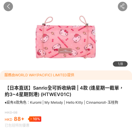
88
HKD
HKD
98
-
10
%
已包括特別優惠
指定日期特別優惠每位最高勁減HKD
10
<p><img src="https://dimg04.c-ctrip.com/images/21656120
00soqa46e745F.jpg" alt="" width="910" height="510" /></p
>
<h3><span style="text-decoration: underline;"><span style
團號：
HTWEV01C
1
8
="color: #0000ff; text-decoration: underline;">Sanrio全可拆收
納袋 | 4款 (逢星期一截單，約3~4 星期到港)</span></span></
服務由WORLD WAY(PACIFIC) LIMITED提供
h3>

<p>♦️設有4款角色：Kuromi | My Melody | Hello Kitty | Cinnam
【日本直送】Sanrio全可拆收納袋 | 4款 (逢星期一截單，
oroll-玉桂狗</p>

約3~4星期到港)
(
HTWEV01C
)
<p><span class="T286Pc" data-sfc-cp="" data-sfc-root="c" 
♦️設有4款角色：Kuromi | My Melody | Hello Kitty | Cinnamoroll-玉桂狗
data-sfc-cb="" data-complete="true" data-copy-service-co
mputed-style="font-family: Arial, sans-serif; font-size: 16px; f
HKD
98
ont-weight: 400; margin: 0px; text-decoration: none; border-
88
+
-
10
%
HKD
bottom: 0px rgb(10, 10, 10);"><strong class="Yjhzub" data-s
已包括特別優惠
fc-root="c" data-sfc-cb="" data-complete="true" data-copy