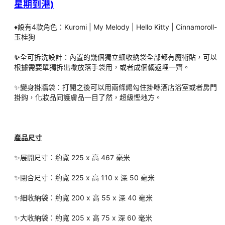
星期到港)
der-bottom: 0px rgb(10, 10, 10);">展開尺寸：約寬 225 x 高 4
67 毫米</span></p>

♦️設有4款角色：Kuromi | My Melody | Hello Kitty | Cinnamoroll-
<p><span class="T286Pc" data-sfc-cp="" data-sfc-root="c" 
玉桂狗
data-sfc-cb="" data-complete="true" data-copy-service-co
mputed-style="font-family: Arial, sans-serif; font-size: 16px; f
✨
全可拆洗設計：內置的幾個獨立細收納袋全部都有魔術貼，可以
ont-weight: 400; margin: 0px; text-decoration: none; border-
根據需要單獨拆出嚟放落手袋用，或者成個黐返埋一齊。
bottom: 0px rgb(10, 10, 10);">✨閉合尺寸：約寬 225 x 高 110 
x 深 50 毫米</span></p>

✨變身掛牆袋：打開之後可以用兩條繩勾住掛喺酒店浴室或者房門
<p><span class="T286Pc" data-sfc-cp="" data-sfc-root="c" 
掛鈎，化妝品同護膚品一目了然，超級慳地方。
data-sfc-cb="" data-complete="true" data-copy-service-co
mputed-style="font-family: Arial, sans-serif; font-size: 16px; f
ont-weight: 400; margin: 0px; text-decoration: none; border-
bottom: 0px rgb(10, 10, 10);">✨細收納袋：約寬 200 x 高 55 
產品尺寸
x 深 40 毫米</span></p>

<p><span class="T286Pc" data-sfc-cp="" data-sfc-root="c" 
✨
展開尺寸：約寬 225 x 高 467 毫米
data-sfc-cb="" data-complete="true" data-copy-service-co
mputed-style="font-family: Arial, sans-serif; font-size: 16px; f
✨閉合尺寸：約寬 225 x 高 110 x 深 50 毫米
ont-weight: 400; margin: 0px; text-decoration: none; border-
bottom: 0px rgb(10, 10, 10);">✨大收納袋：約寬 205 x 高 75 x 
✨細收納袋：約寬 200 x 高 55 x 深 40 毫米
深 60 毫米</span> </p>
✨大收納袋：約寬 205 x 高 75 x 深 60 毫米