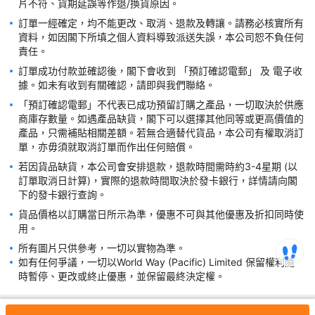
但不影響產品品質及使用，本公司並不接受以外盒或產品包裝與圖
訂單一經確定，均不能更改、取消、退款及轉讓。請務必核實所有
訂單一經確定，均不能更改、取消、退款及轉讓。請務必核實所有
資料，如因閣下所填之個人資料導致派送失誤，本公司恕不負任何
資料，如因閣下所填之個人資料導致派送失誤，本公司恕不負任何
訂單成功付款並確認後，閣下會收到 「預訂確認電郵」 及 電子收
訂單成功付款並確認後，閣下會收到 「預訂確認電郵」 及 電子收
據。如未有收到有關確認，請即與我們聯絡。
據。如未有收到有關確認，請即與我們聯絡。
「預訂確認電郵」不代表已成功預留訂購之產品，一切取決於供應
「預訂確認電郵」不代表已成功預留訂購之產品，一切取決於供應
商庫存數量。如遇產品缺貨，閣下可以選擇其他同等或更高價值的
商庫存數量。如遇產品缺貨，閣下可以選擇其他同等或更高價值的
產品，只需補貼相關差額。若無合適替代貨品，本公司有權取消訂
產品，只需補貼相關差額。若無合適替代貨品，本公司有權取消訂
若因貨品缺貨，本公司會安排退款，退款時間需時約3-4星期 (以
若因貨品缺貨，本公司會安排退款，退款時間需時約3-4星期 (以
訂單取消日計算)，實際的退款時間取決於發卡銀行，詳情請向閣
訂單取消日計算)，實際的退款時間取決於發卡銀行，詳情請向閣
貨品價格以訂購當日所示為準，優惠不可與其他優惠及折扣同時使
貨品價格以訂購當日所示為準，優惠不可與其他優惠及折扣同時使
如有任何爭議，一切以World Way (Pacific) Limited 保留權利隨
如有任何爭議，一切以World Way (Pacific) Limited 保留權利隨