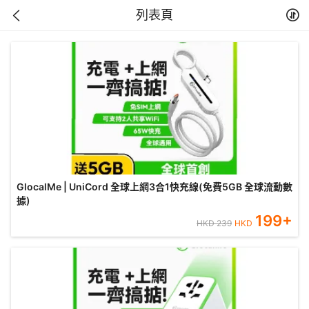
列表頁
GlocalMe | UniCord 全球上網3合1快充線(免費5GB 全球流動數
據)
199
+
HKD
239
HKD