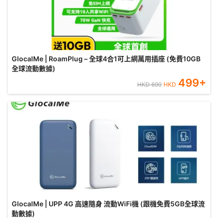
GlocalMe | RoamPlug – 全球4合1可上網萬用插座 (免費10GB
全球流動數據)
499
+
HKD
699
HKD
GlocalMe | UPP 4G 高速隨身 流動WiFi機 (跟機免費5GB全球流
動數據)